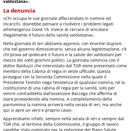
valdostana».
La denuncia
«Chi occupa le sue giornate affaccendato in nomine ed
incarichi, dovrebbe pensare a risolvere i problemi legati
all’emergenza Covid-19, invece di cercare di vincolare
illegalmente il futuro della sanità valdostana».
Nella giornata di ieri abbiamo appreso, con enorme stupore,
che nel governo dimissionario, senza alcuna legittimazione, c’è
chi prova ad ipotecare il futuro e la salute dei valdostani per
mezzo dei soliti giochini politici. La giornata comincia con il
dottor Balduzzi che intervistato dal TGR viene presentato come
membro della Cabina di regia in veste ufficiale; questa
prosegue con la Seconda Commissione nella quale il
Presidente Testolin nega l’esistenza di qualsiasi nomina, né la
costituzione di una cabina di regia per la sanità, solo per
venire contraddetto dall’assessore Baccega che afferma di
stare provvedendo alla nomina. A completamento della
pantomima la nomina arriverà nella serata di ieri, ma anche
qui si apre un vero e proprio caso».
Apprendiamo infatti, sempre nella serata di ieri e sempre dal
TGR che, al termine della Commissione, il gruppo di lavoro
sarebbe stato nominato per la redazione del Piano Salute