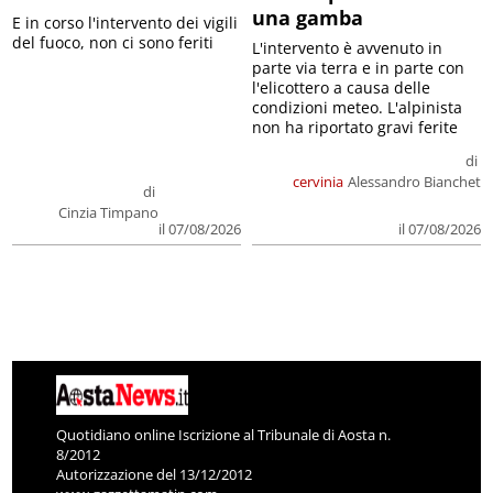
una gamba
E in corso l'intervento dei vigili
del fuoco, non ci sono feriti
L'intervento è avvenuto in
parte via terra e in parte con
l'elicottero a causa delle
condizioni meteo. L'alpinista
non ha riportato gravi ferite
di
cervinia
Alessandro Bianchet
di
Cinzia Timpano
il 07/08/2026
il 07/08/2026
Quotidiano online Iscrizione al Tribunale di Aosta n.
8/2012
Autorizzazione del 13/12/2012