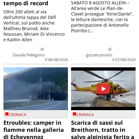
tempo di record
SABATO 8 AGOSTO ALLEIN –
All’area verde Le Plan-de-
Oltre 200 atleti al via
Clavel prosegue “ItinerDante”,
dell'ultima tappa del Défì
le letture dantesche, con la
Vertical, sul podio anche
partecipazione di Antonello
Mathieu Brunod, Alex
Pistritto (...
Noussan, Miriam Di Vincenzo
e Kaitlin Allen
di
di
Davide Pellegrino
gazzettamatin
il 08/08/2026
il 07/08/2026
CRONACA
CRONACA
Etroubles: camper in
Scarica di sassi sul
fiamme nella galleria
Breithorn, tratto in
di Echevennoz
salvo alpinista ferito a