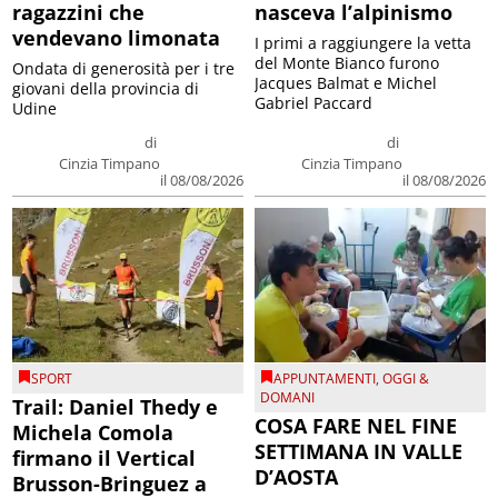
ragazzini che
nasceva l’alpinismo
vendevano limonata
I primi a raggiungere la vetta
del Monte Bianco furono
Ondata di generosità per i tre
Jacques Balmat e Michel
giovani della provincia di
Gabriel Paccard
Udine
di
di
Cinzia Timpano
Cinzia Timpano
il 08/08/2026
il 08/08/2026
SPORT
APPUNTAMENTI
,
OGGI &
DOMANI
Trail: Daniel Thedy e
COSA FARE NEL FINE
Michela Comola
SETTIMANA IN VALLE
firmano il Vertical
D’AOSTA
Brusson-Bringuez a