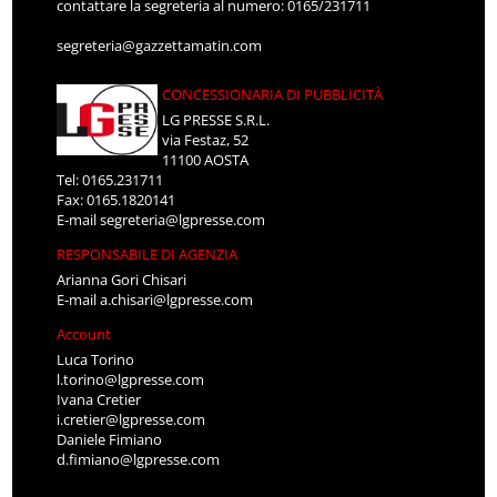
contattare la segreteria al numero: 0165/231711
segreteria@gazzettamatin.com
CONCESSIONARIA DI PUBBLICITÀ
LG PRESSE S.R.L.
via Festaz, 52
11100 AOSTA
Tel: 0165.231711
Fax: 0165.1820141
E-mail
segreteria@lgpresse.com
RESPONSABILE DI AGENZIA
Arianna Gori Chisari
E-mail
a.chisari@lgpresse.com
Account
Luca Torino
l.torino@lgpresse.com
Ivana Cretier
i.cretier@lgpresse.com
Daniele Fimiano
d.fimiano@lgpresse.com