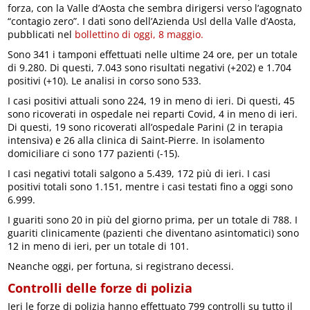
forza, con la Valle d’Aosta che sembra dirigersi verso l’agognato
“contagio zero”. I dati sono dell’Azienda Usl della Valle d’Aosta,
pubblicati nel
bollettino di oggi, 8 maggio.
Sono 341 i tamponi effettuati nelle ultime 24 ore, per un totale
di 9.280. Di questi, 7.043 sono risultati negativi (+202) e 1.704
positivi (+10). Le analisi in corso sono 533.
I casi positivi attuali sono 224, 19 in meno di ieri. Di questi, 45
sono ricoverati in ospedale nei reparti Covid, 4 in meno di ieri.
Di questi, 19 sono ricoverati all’ospedale Parini (2 in terapia
intensiva) e 26 alla clinica di Saint-Pierre. In isolamento
domiciliare ci sono 177 pazienti (-15).
I casi negativi totali salgono a 5.439, 172 più di ieri. I casi
positivi totali sono 1.151, mentre i casi testati fino a oggi sono
6.999.
I guariti sono 20 in più del giorno prima, per un totale di 788. I
guariti clinicamente (pazienti che diventano asintomatici) sono
12 in meno di ieri, per un totale di 101.
Neanche oggi, per fortuna, si registrano decessi.
Controlli delle forze di polizia
Ieri le forze di polizia hanno effettuato 799 controlli su tutto il