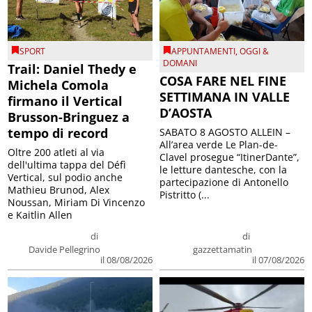
SPORT
APPUNTAMENTI
,
OGGI &
DOMANI
Trail: Daniel Thedy e
COSA FARE NEL FINE
Michela Comola
SETTIMANA IN VALLE
firmano il Vertical
D’AOSTA
Brusson-Bringuez a
tempo di record
SABATO 8 AGOSTO ALLEIN –
All’area verde Le Plan-de-
Oltre 200 atleti al via
Clavel prosegue “ItinerDante”,
dell'ultima tappa del Défì
le letture dantesche, con la
Vertical, sul podio anche
partecipazione di Antonello
Mathieu Brunod, Alex
Pistritto (...
Noussan, Miriam Di Vincenzo
e Kaitlin Allen
di
di
Davide Pellegrino
gazzettamatin
il 08/08/2026
il 07/08/2026