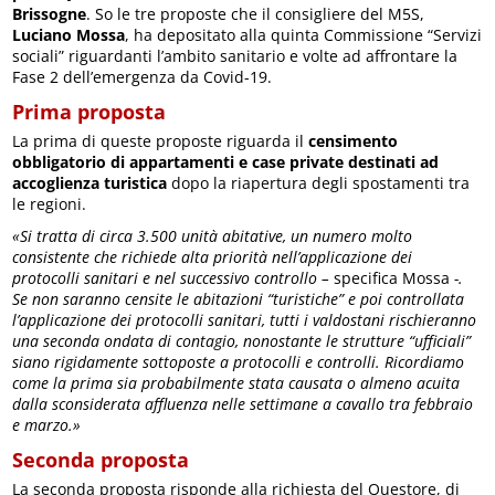
Brissogne
. So le tre proposte che il consigliere del M5S,
Luciano Mossa
, ha depositato alla quinta Commissione “Servizi
sociali” riguardanti l’ambito sanitario e volte ad affrontare la
Fase 2 dell’emergenza da Covid-19.
Prima proposta
La prima di queste proposte riguarda il
censimento
obbligatorio di appartamenti e case private destinati ad
accoglienza turistica
dopo la riapertura degli spostamenti tra
le regioni.
«Si tratta di circa 3.500 unità abitative, un numero molto
consistente che richiede alta priorità nell’applicazione dei
protocolli sanitari e nel successivo controllo –
specifica Mossa
-.
Se non saranno censite le abitazioni “turistiche” e poi controllata
l’applicazione dei protocolli sanitari, tutti i valdostani rischieranno
una seconda ondata di contagio, nonostante le strutture “ufficiali”
siano rigidamente sottoposte a protocolli e controlli. Ricordiamo
come la prima sia probabilmente stata causata o almeno acuita
dalla sconsiderata affluenza nelle settimane a cavallo tra febbraio
e marzo.»
Seconda proposta
La seconda proposta risponde alla richiesta del Questore, di