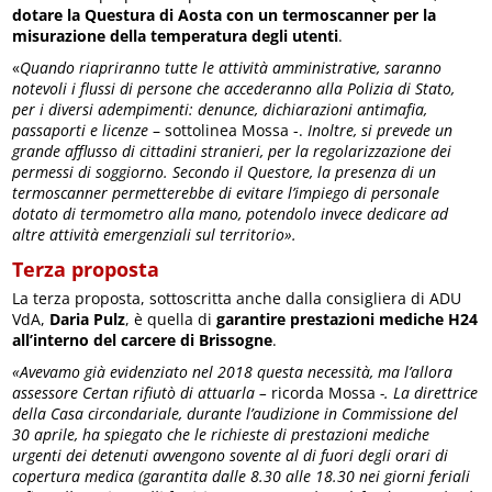
dotare la Questura di Aosta con un termoscanner per la
misurazione della temperatura degli utenti
.
«
Quando riapriranno tutte le attività amministrative, saranno
notevoli i flussi di persone che accederanno alla Polizia di Stato,
per i diversi adempimenti: denunce, dichiarazioni antimafia,
passaporti e licenze
– sottolinea Mossa -.
Inoltre, si prevede un
grande afflusso di cittadini stranieri, per la regolarizzazione dei
permessi di soggiorno. Secondo il Questore, la presenza di un
termoscanner permetterebbe di evitare l’impiego di personale
dotato di termometro alla mano, potendolo invece dedicare ad
altre attività emergenziali sul territorio».
Terza proposta
La terza proposta, sottoscritta anche dalla consigliera di ADU
VdA,
Daria Pulz
, è quella di
garantire prestazioni mediche H24
all’interno del carcere di Brissogne
.
«Avevamo già evidenziato nel 2018 questa necessità,
ma l’allora
assessore Certan rifiutò di attuarla –
ricorda Mossa
-. La direttrice
della Casa circondariale, durante l’audizione in Commissione del
30 aprile, ha spiegato che le richieste di prestazioni mediche
urgenti dei detenuti avvengono sovente al di fuori degli orari di
copertura medica (garantita dalle 8.30 alle 18.30 nei giorni feriali