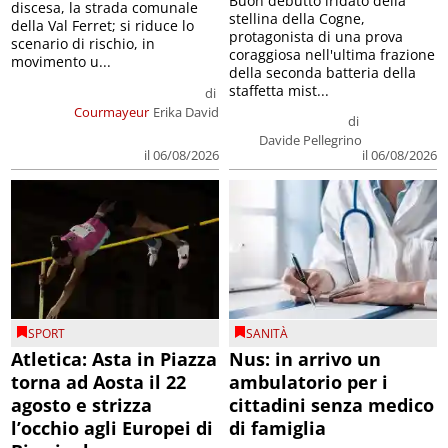
Buon debutto iridato della
discesa, la strada comunale
stellina della Cogne,
della Val Ferret; si riduce lo
protagonista di una prova
scenario di rischio, in
coraggiosa nell'ultima frazione
movimento u...
della seconda batteria della
staffetta mist...
di
Courmayeur
Erika David
di
Davide Pellegrino
il 06/08/2026
il 06/08/2026
SPORT
SANITÀ
Atletica: Asta in Piazza
Nus: in arrivo un
torna ad Aosta il 22
ambulatorio per i
agosto e strizza
cittadini senza medico
l’occhio agli Europei di
di famiglia