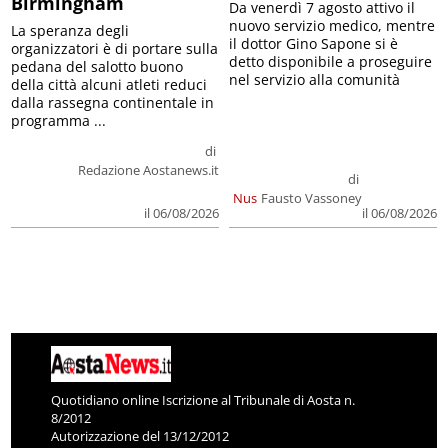
Birmingham
Da venerdì 7 agosto attivo il
nuovo servizio medico, mentre
La speranza degli
il dottor Gino Sapone si è
organizzatori è di portare sulla
detto disponibile a proseguire
pedana del salotto buono
nel servizio alla comunità
della città alcuni atleti reduci
dalla rassegna continentale in
programma ...
di
Redazione Aostanews.it
di
Nus
Fausto Vassoney
il 06/08/2026
il 06/08/2026
Quotidiano online Iscrizione al Tribunale di Aosta n.
8/2012
Autorizzazione del 13/12/2012