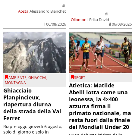
di
Aosta
Alessandro Bianchet
di
Ollomont
Erika David
il 06/08/2026
il 06/08/2026
AMBIENTE
,
GHIACCIAI
,
SPORT
MONTAGNA
Atletica: Matilde
Ghiacciaio
Abelli lotta come una
Planpincieux,
leonessa, la 4×400
riapertura diurna
azzurra firma il
della strada della Val
primato nazionale, ma
Ferret
resta fuori dalla finale
dei Mondiali Under 20
Riapre oggi, giovedì 6 agosto,
solo di giorno e solo in