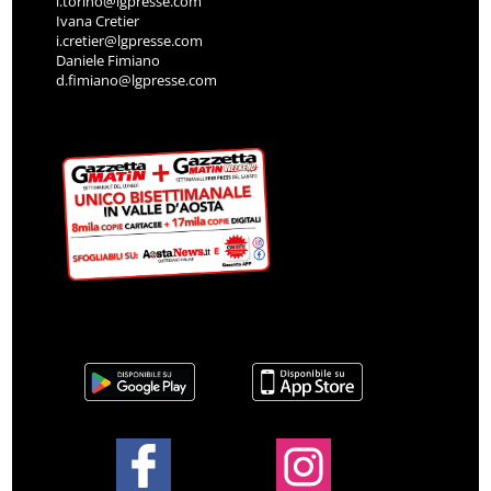
l.torino@lgpresse.com
Ivana Cretier
i.cretier@lgpresse.com
Daniele Fimiano
d.fimiano@lgpresse.com