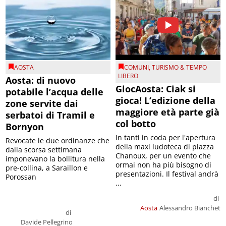
AOSTA
COMUNI
,
TURISMO & TEMPO
LIBERO
Aosta: di nuovo
GiocAosta: Ciak si
potabile l’acqua delle
gioca! L’edizione della
zone servite dai
maggiore età parte già
serbatoi di Tramil e
col botto
Bornyon
In tanti in coda per l'apertura
Revocate le due ordinanze che
della maxi ludoteca di piazza
dalla scorsa settimana
Chanoux, per un evento che
imponevano la bollitura nella
ormai non ha più bisogno di
pre-collina, a Saraillon e
presentazioni. Il festival andrà
Porossan
...
di
Aosta
Alessandro Bianchet
di
Davide Pellegrino