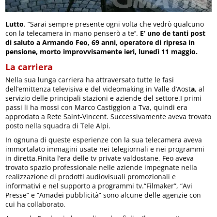
Lutto
. ”Sarai sempre presente ogni volta che vedrò qualcuno
con la telecamera in mano penserò a te’’.
E’ uno de tanti post
di saluto a Armando Feo, 69 anni, operatore di ripresa in
pensione, morto improvvisamente ieri, lunedì 11 maggio.
La carriera
Nella sua lunga carriera ha attraversato tutte le fasi
dell’emittenza televisiva e del videomaking in Valle d’Aost
a
, al
servizio delle principali stazioni e aziende del settore.I primi
passi li ha mossi con Marco Castiggion a Tva, quindi era
approdato a Rete Saint-Vincent. Successivamente aveva trovato
posto nella squadra di Tele Alpi.
In ognuna di queste esperienze con la sua telecamera aveva
immortalato immagini usate nei telegiornali e nei programmi
in diretta.Finita l’era delle tv private valdostane, Feo aveva
trovato spazio professionale nelle aziende impegnate nella
realizzazione di prodotti audiovisuali promozionali e
informativi e nel supporto a programmi tv.“Filmaker”, “Avi
Presse” e “Amadei pubblicità” sono alcune delle agenzie con
cui ha collaborato.