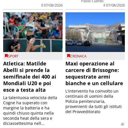
Paolo Ciambi
il 07/08/2026
il 07/08/2026
SPORT
CRONACA
Atletica: Matilde
Maxi operazione al
Abelli si prende la
carcere di Brissogne:
semifinale dei 400 ai
sequestrate armi
Mondiali U20 e poi
bianche e un cellulare
esce a testa alta
L'intervento ha coinvolto un
centinaio di uomini della
La talentuosa velocista della
Polizia penitenziaria,
Cogne ha superato con
provenienti da tutti gli istituti
margine la batteria e ha
del Provveditorato
quindi chiuso quinta nella
seconda heat della sera e
diciassettesima nell...
di