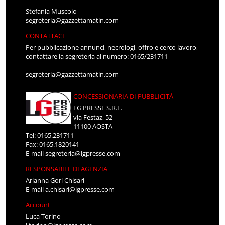
Stefania Muscolo
segreteria@gazzettamatin.com
CONTATTACI
Per pubblicazione annunci, necrologi, offro e cerco lavoro,
contattare la segreteria al numero: 0165/231711
segreteria@gazzettamatin.com
CONCESSIONARIA DI PUBBLICITÀ
LG PRESSE S.R.L.
via Festaz, 52
11100 AOSTA
Tel: 0165.231711
Fax: 0165.1820141
E-mail
segreteria@lgpresse.com
RESPONSABILE DI AGENZIA
Arianna Gori Chisari
E-mail
a.chisari@lgpresse.com
Account
Luca Torino