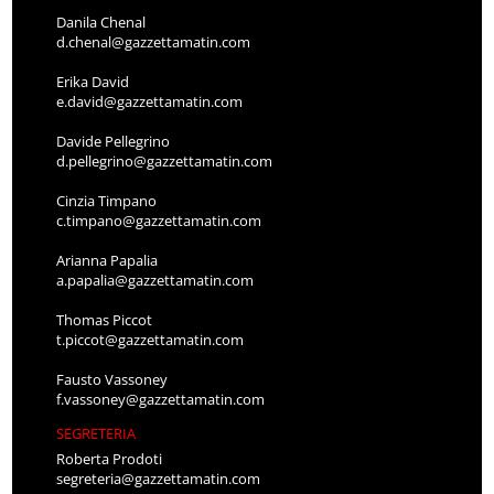
Danila Chenal
d.chenal@gazzettamatin.com
Erika David
e.david@gazzettamatin.com
Davide Pellegrino
d.pellegrino@gazzettamatin.com
Cinzia Timpano
c.timpano@gazzettamatin.com
Arianna Papalia
a.papalia@gazzettamatin.com
Thomas Piccot
t.piccot@gazzettamatin.com
Fausto Vassoney
f.vassoney@gazzettamatin.com
SEGRETERIA
Roberta Prodoti
segreteria@gazzettamatin.com