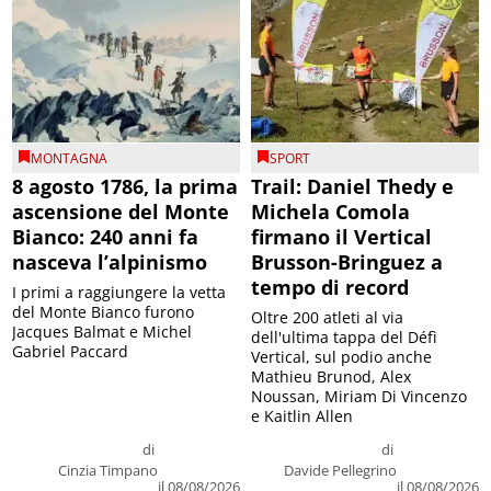
MONTAGNA
SPORT
8 agosto 1786, la prima
Trail: Daniel Thedy e
ascensione del Monte
Michela Comola
Bianco: 240 anni fa
firmano il Vertical
nasceva l’alpinismo
Brusson-Bringuez a
tempo di record
I primi a raggiungere la vetta
del Monte Bianco furono
Oltre 200 atleti al via
Jacques Balmat e Michel
dell'ultima tappa del Défì
Gabriel Paccard
Vertical, sul podio anche
Mathieu Brunod, Alex
Noussan, Miriam Di Vincenzo
e Kaitlin Allen
di
di
Cinzia Timpano
Davide Pellegrino
il 08/08/2026
il 08/08/2026