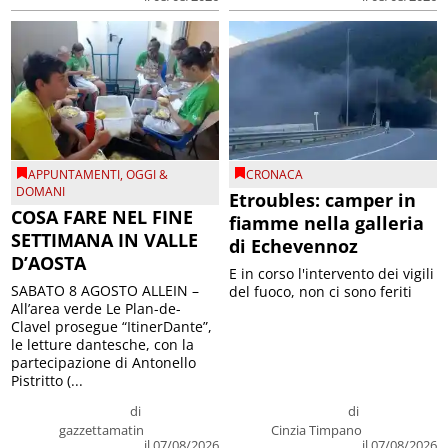
APPUNTAMENTI
,
OGGI &
CRONACA
DOMANI
Etroubles: camper in
COSA FARE NEL FINE
fiamme nella galleria
SETTIMANA IN VALLE
di Echevennoz
D’AOSTA
E in corso l'intervento dei vigili
SABATO 8 AGOSTO ALLEIN –
del fuoco, non ci sono feriti
All’area verde Le Plan-de-
Clavel prosegue “ItinerDante”,
le letture dantesche, con la
partecipazione di Antonello
Pistritto (...
di
di
gazzettamatin
Cinzia Timpano
il 07/08/2026
il 07/08/2026