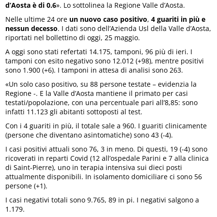
d’Aosta è di 0.6
». Lo sottolinea la Regione Valle d’Aosta.
Nelle ultime 24 ore
un nuovo caso positivo
,
4 guariti in più e
nessun decesso
. I dati sono dell’Azienda Usl della Valle d’Aosta,
riportati nel bollettino di oggi, 25 maggio.
A oggi sono stati refertati 14.175, tamponi, 96 più di ieri. I
tamponi con esito negativo sono 12.012 (+98), mentre positivi
sono 1.900 (+6). I tamponi in attesa di analisi sono 263.
«Un solo caso positivo, su 88 persone testate – evidenzia la
Regione -. E la Valle d’Aosta mantiene il primato per casi
testati/popolazione, con una percentuale pari all’8,85: sono
infatti 11.123 gli abitanti sottoposti al test.
Con i 4 guariti in più, il totale sale a 960. I guariti clinicamente
(persone che diventano asintomatiche) sono 43 (-4).
I casi positivi attuali sono 76, 3 in meno. Di questi, 19 (-4) sono
ricoverati in reparti Covid (12 all’ospedale Parini e 7 alla clinica
di Saint-Pierre), uno in terapia intensiva sui dieci posti
attualmente disponibili. In isolamento domiciliare ci sono 56
persone (+1).
I casi negativi totali sono 9.765, 89 in pi. I negativi salgono a
1.179.