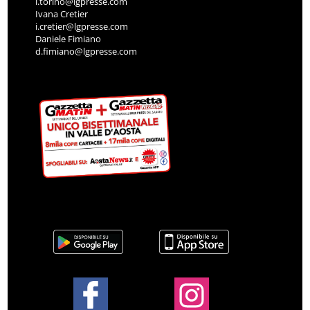
l.torino@lgpresse.com
Ivana Cretier
i.cretier@lgpresse.com
Daniele Fimiano
d.fimiano@lgpresse.com