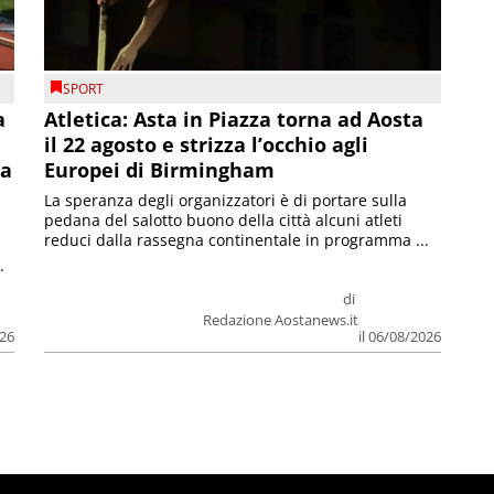
SPORT
a
Atletica: Asta in Piazza torna ad Aosta
il 22 agosto e strizza l’occhio agli
la
Europei di Birmingham
La speranza degli organizzatori è di portare sulla
pedana del salotto buono della città alcuni atleti
reduci dalla rassegna continentale in programma ...
.
di
Redazione Aostanews.it
026
il 06/08/2026