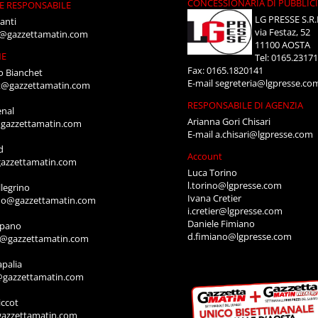
CONCESSIONARIA DI PUBBLIC
E RESPONSABILE
LG PRESSE S.R.
anti
via Festaz, 52
i@gazzettamatin.com
11100 AOSTA
NE
Tel: 0165.2317
Fax: 0165.1820141
o Bianchet
E-mail
segreteria@lgpresse.co
t@gazzettamatin.com
RESPONSABILE DI AGENZIA
enal
Arianna Gori Chisari
gazzettamatin.com
E-mail
a.chisari@lgpresse.com
d
Account
azzettamatin.com
Luca Torino
l.torino@lgpresse.com
legrino
Ivana Cretier
ino@gazzettamatin.com
i.cretier@lgpresse.com
Daniele Fimiano
mpano
d.fimiano@lgpresse.com
o@gazzettamatin.com
apalia
@gazzettamatin.com
ccot
gazzettamatin.com