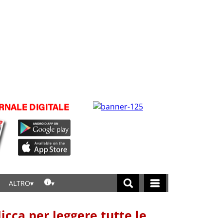
ALTRO
licca per leggere tutte le