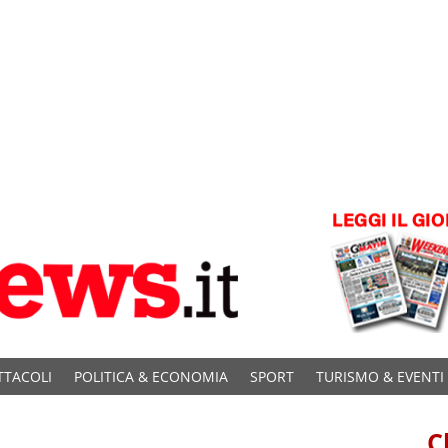
TTACOLI
POLITICA & ECONOMIA
SPORT
TURISMO & EVENTI
C