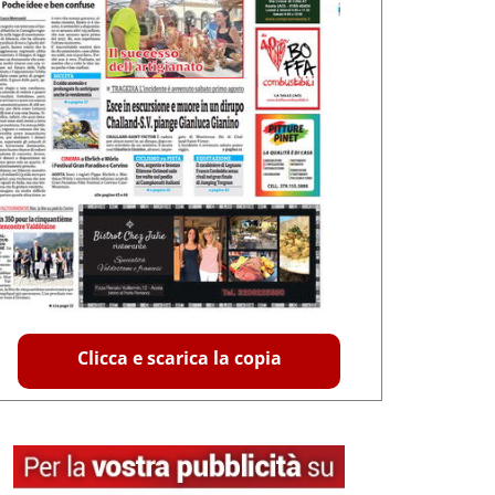
Clicca e scarica la copia