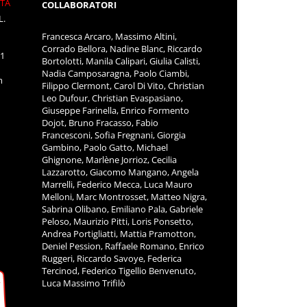
ITÀ
COLLABORATORI
L.
Francesca Arcaro, Massimo Altini,
Corrado Bellora, Nadine Blanc, Riccardo
11
Bortolotti, Manila Calipari, Giulia Calisti,
Nadia Camposaragna, Paolo Ciambi,
m
Filippo Clermont, Carol Di Vito, Christian
Leo Dufour, Christian Evaspasiano,
Giuseppe Farinella, Enrico Formento
Dojot, Bruno Fracasso, Fabio
Francesconi, Sofia Fregnani, Giorgia
Gambino, Paolo Gatto, Michael
Ghignone, Marlène Jorrioz, Cecilia
Lazzarotto, Giacomo Mangano, Angela
Marrelli, Federico Mecca, Luca Mauro
Melloni, Marc Montrosset, Matteo Nigra,
Sabrina Olibano, Emiliano Pala, Gabriele
Peloso, Maurizio Pitti, Loris Ponsetto,
Andrea Portigliatti, Mattia Pramotton,
Deniel Pession, Raffaele Romano, Enrico
Ruggeri, Riccardo Savoye, Federica
Tercinod, Federico Tigellio Benvenuto,
Luca Massimo Trifilò