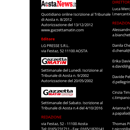
DIRETTOR
Luca Merc
l.mercant
Quotidiano online Iscrizione al Tribunale
di Aosta n. 8/2012
REDAZIO
Autorizzazione del 13/12/2012
Alessandr
www.gazzettamatin.com
a.bianche
Editore
Danila Ch
LG PRESSE S.R.L.
d.chenal@
via Festaz, 52 11100 AOSTA
Erika Davi
e.david@g
Settimanale del Lunedì. Iscrizione al
Tribunale di Aosta n. 9/2002
Davide Pel
Autorizzazione del 20/05/2002
d.pellegr
Cinzia Ti
c.timpan
Settimanale del Sabato. Iscrizione al
Tribunale di Aosta n.4 del 4/10/2016
Arianna P
a.papalia
REDAZIONE
via Festaz, 52 - 11100 Aosta
Thomas Pi
Tel: 0165/231711 - Fax: 0165/1820141
t.piccot@