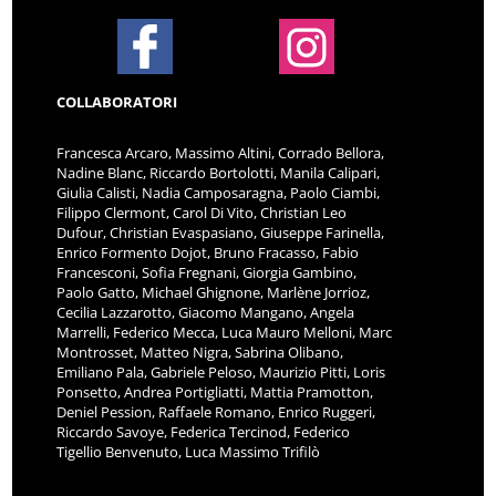
COLLABORATORI
Francesca Arcaro, Massimo Altini, Corrado Bellora,
Nadine Blanc, Riccardo Bortolotti, Manila Calipari,
Giulia Calisti, Nadia Camposaragna, Paolo Ciambi,
Filippo Clermont, Carol Di Vito, Christian Leo
Dufour, Christian Evaspasiano, Giuseppe Farinella,
Enrico Formento Dojot, Bruno Fracasso, Fabio
Francesconi, Sofia Fregnani, Giorgia Gambino,
Paolo Gatto, Michael Ghignone, Marlène Jorrioz,
Cecilia Lazzarotto, Giacomo Mangano, Angela
Marrelli, Federico Mecca, Luca Mauro Melloni, Marc
Montrosset, Matteo Nigra, Sabrina Olibano,
Emiliano Pala, Gabriele Peloso, Maurizio Pitti, Loris
Ponsetto, Andrea Portigliatti, Mattia Pramotton,
Deniel Pession, Raffaele Romano, Enrico Ruggeri,
Riccardo Savoye, Federica Tercinod, Federico
Tigellio Benvenuto, Luca Massimo Trifilò