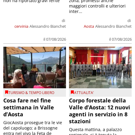
non ha riportato gravi ferite
zona; promessi anche
maggiori controlli e ulteriori
inter...
di
di
cervinia
Alessandro Bianchet
Aosta
Alessandro Bianchet
il 07/08/2026
il 07/08/2026
TURISMO & TEMPO LIBERO
ATTUALITA'
Cosa fare nel fine
Corpo forestale della
settimana in Valle
Valle d’Aosta: 12 nuovi
d’Aosta
agenti in servizio in 8
stazioni
GiocAosta prosegue tra le vie
del capoluogo; a Brissogne
Questa mattina, a palazzo
entra nel vivo la Feta de
regionale, si è tenuta la