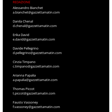
REDAZIONE
Alessandro Bianchet
a.bianchet@gazzettamatin.com
Danila Chenal
d.chenal@gazzettamatin.com
Erika David
e.david@gazzettamatin.com
Davide Pellegrino
d.pellegrino@gazzettamatin.com
Cinzia Timpano
c.timpano@gazzettamatin.com
Arianna Papalia
a.papalia@gazzettamatin.com
Thomas Piccot
t.piccot@gazzettamatin.com
Fausto Vassoney
f.vassoney@gazzettamatin.com