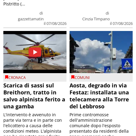
Pistritto (...
di
di
gazzettamatin
Cinzia Timpano
il 07/08/2026
il 07/08/2026
CRONACA
COMUNI
Scarica di sassi sul
Aosta, degrado in via
Breithorn, tratto in
Festaz: installata una
salvo alpinista ferito a
telecamera alla Torre
una gamba
del Lebbroso
L'intervento è avvenuto in
Prime contromosse
parte via terra e in parte con
dell'amministrazione
l'elicottero a causa delle
comunale dopo l'esposto
condizioni meteo. L'alpinista
presentato da residenti della