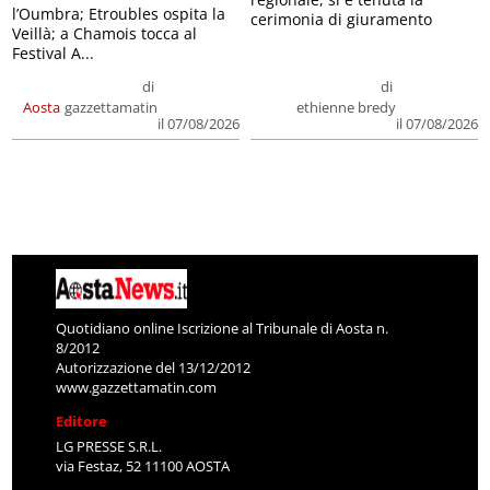
l’Oumbra; Etroubles ospita la
cerimonia di giuramento
Veillà; a Chamois tocca al
Festival A...
di
di
Aosta
gazzettamatin
ethienne bredy
il 07/08/2026
il 07/08/2026
Quotidiano online Iscrizione al Tribunale di Aosta n.
8/2012
Autorizzazione del 13/12/2012
www.gazzettamatin.com
Editore
LG PRESSE S.R.L.
via Festaz, 52 11100 AOSTA