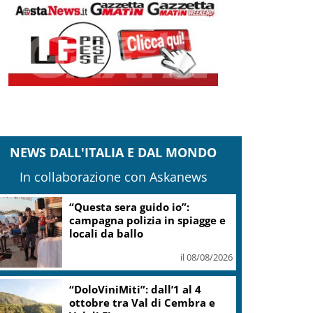
NEWS DALL'ITALIA E DAL MONDO
In collaborazione con Askanews
Ex avvocato personale Trump,
Blanche è nuovo Procuratore
Generale Usa
il 08/08/2026
La Spagna ripristina i controlli,
la Farnesina rafforza