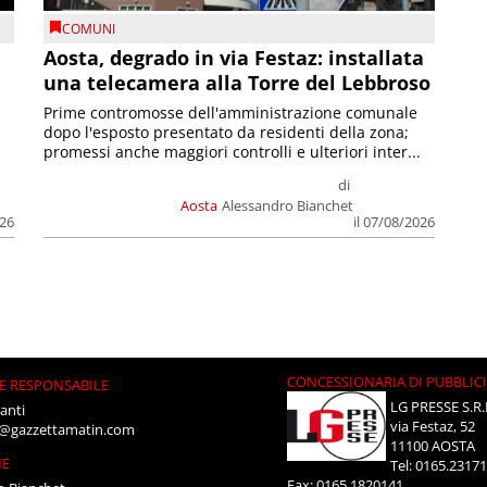
COMUNI
n
Aosta, degrado in via Festaz: installata
una telecamera alla Torre del Lebbroso
Prime contromosse dell'amministrazione comunale
dopo l'esposto presentato da residenti della zona;
promessi anche maggiori controlli e ulteriori inter...
di
Aosta
Alessandro Bianchet
026
il 07/08/2026
CONCESSIONARIA DI PUBBLIC
E RESPONSABILE
LG PRESSE S.R.
anti
via Festaz, 52
i@gazzettamatin.com
11100 AOSTA
NE
Tel: 0165.2317
Fax: 0165.1820141