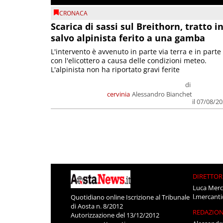
CRONACA
Scarica di sassi sul Breithorn, tratto i
salvo alpinista ferito a una gamba
L'intervento è avvenuto in parte via terra e in parte
con l'elicottero a causa delle condizioni meteo.
L'alpinista non ha riportato gravi ferite
di
cervinia
Alessandro Bianchet
il 07/08/2
DIRETTOR
Luca Merc
l.mercant
Quotidiano online Iscrizione al Tribunale
di Aosta n. 8/2012
REDAZIO
Autorizzazione del 13/12/2012