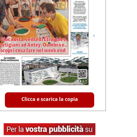
Clicca e scarica la copia