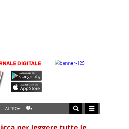
ALTRO
licca per leggere tutte le