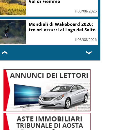
l’assistenza
il 08/08/2026
Calcio, Milan-Chelsea 0-3,
prima sconfitta estiva per i
rossoneri
il 08/08/2026
❮
❯