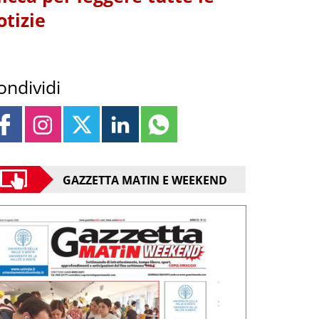
otizie
ondividi
GAZZETTA MATIN E WEEKEND