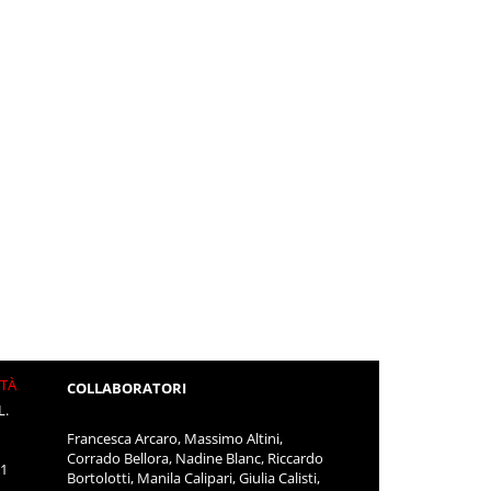
ITÀ
COLLABORATORI
L.
Francesca Arcaro, Massimo Altini,
Corrado Bellora, Nadine Blanc, Riccardo
11
Bortolotti, Manila Calipari, Giulia Calisti,