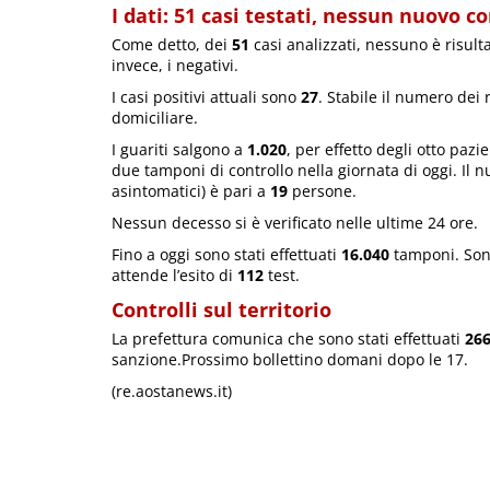
I dati: 51 casi testati, nessun nuovo c
Come detto, dei
51
casi analizzati, nessuno è risult
invece, i negativi.
I casi positivi attuali sono
27
. Stabile il numero dei 
domiciliare.
I guariti salgono a
1.020
, per effetto degli otto pazi
due tamponi di controllo nella giornata di oggi. Il 
asintomatici) è pari a
19
persone.
Nessun decesso si è verificato nelle ultime 24 ore.
Fino a oggi sono stati effettuati
16.040
tamponi. So
attende l’esito di
112
test.
Controlli sul territorio
La prefettura comunica che sono stati effettuati
26
sanzione.Prossimo bollettino domani dopo le 17.
(re.aostanews.it)