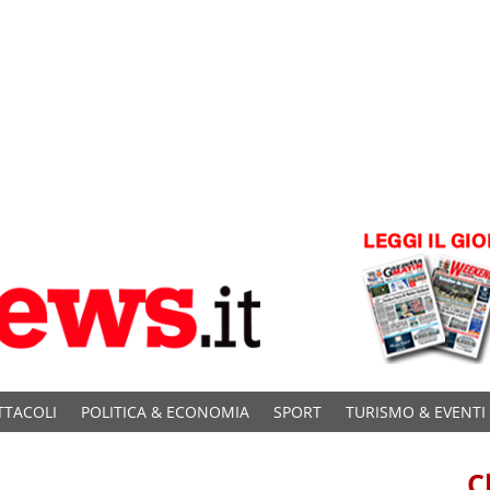
TTACOLI
POLITICA & ECONOMIA
SPORT
TURISMO & EVENTI
C