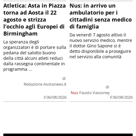
Atletica: Asta in Piazza
Nus: in arrivo un
torna ad Aosta il 22
ambulatorio per i
agosto e strizza
cittadini senza medico
l’occhio agli Europei di
di famiglia
Birmingham
Da venerdì 7 agosto attivo il
nuovo servizio medico, mentre
La speranza degli
il dottor Gino Sapone si è
organizzatori è di portare sulla
detto disponibile a proseguire
pedana del salotto buono
nel servizio alla comunità
della città alcuni atleti reduci
dalla rassegna continentale in
programma ...
di
Redazione Aostanews.it
di
Nus
Fausto Vassoney
il 06/08/2026
il 06/08/2026