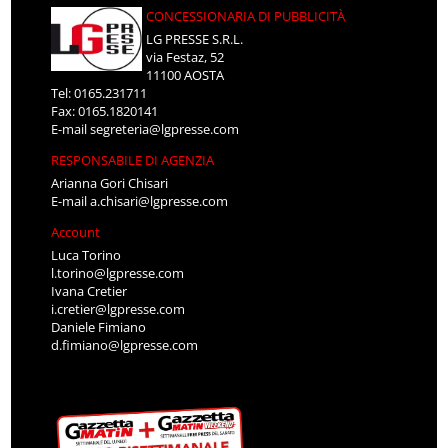
CONCESSIONARIA DI PUBBLICITÀ
LG PRESSE S.R.L.
via Festaz, 52
11100 AOSTA
Tel: 0165.231711
Fax: 0165.1820141
E-mail
segreteria@lgpresse.com
RESPONSABILE DI AGENZIA
Arianna Gori Chisari
E-mail
a.chisari@lgpresse.com
Account
Luca Torino
l.torino@lgpresse.com
Ivana Cretier
i.cretier@lgpresse.com
Daniele Fimiano
d.fimiano@lgpresse.com