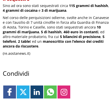
Sino ad ora sono stati sequestrati circa
115 grammi di hashish
,
4 grammi di cocaina
e
3 di marijuana
.
Nel corso delle perquisizioni odierne, svolte anche in Canavese
e con l’ausilio di 7 unità cinofile in forza alla Guardia di Finanza
di Aosta, Torino e Caselle, sono stati sequestrati ancora
10
grammi di marijuana
,
5 di hashish
,
460 euro in contanti
, ed
altro materiale probatorio, fra cui
5 bilancini di precisione
,
5
telefoni
,
2 table
t ed un
manoscritto con l’elenco dei crediti
ancora da riscuotere
.
(re.aostanews.it)
Condividi