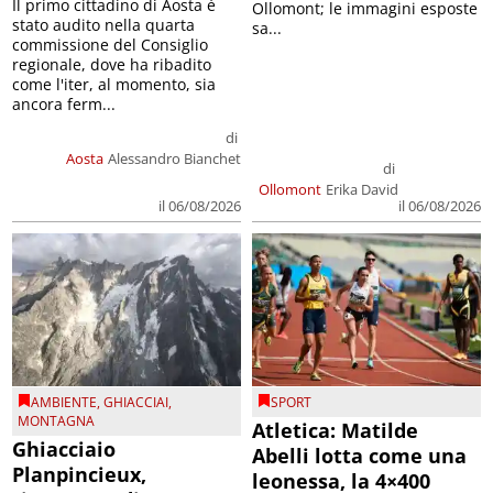
Il primo cittadino di Aosta è
Ollomont; le immagini esposte
stato audito nella quarta
sa...
commissione del Consiglio
regionale, dove ha ribadito
come l'iter, al momento, sia
ancora ferm...
di
Aosta
Alessandro Bianchet
di
Ollomont
Erika David
il 06/08/2026
il 06/08/2026
AMBIENTE
,
GHIACCIAI
,
SPORT
MONTAGNA
Atletica: Matilde
Ghiacciaio
Abelli lotta come una
Planpincieux,
leonessa, la 4×400