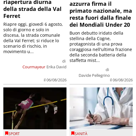
riapertura diurna
azzurra firma il
della strada della Val
primato nazionale, ma
Ferret
resta fuori dalla finale
dei Mondiali Under 20
Riapre oggi, giovedì 6 agosto,
solo di giorno e solo in
Buon debutto iridato della
discesa, la strada comunale
stellina della Cogne,
della Val Ferret; si riduce lo
protagonista di una prova
scenario di rischio, in
coraggiosa nell'ultima frazione
movimento u...
della seconda batteria della
staffetta mist...
di
Courmayeur
Erika David
di
Davide Pellegrino
il 06/08/2026
il 06/08/2026
SPORT
SANITÀ