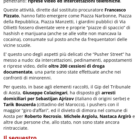
penetranti:
riprese video ed intercettazioni telefoniche
.
Queste attività, dirette dal sostituto procuratore
Francesco
Pizzato
, hanno fatto emergere come Piazza Narbonne, Piazza
della Repubblica, Piazza Manzetti, i giardini pubblici di Via
Ollietti fossero diventate vere e proprie “piazze di spaccio” di
hashish e marijuana (anche se alle volte non mancava la
cocaina), consumate sul posto anche da frequentatori delle
vicine scuole.
E’ questo uno degli aspetti più delicati che “Pusher Street” ha
messo a nudo: da intercettazioni, pedinamenti, appostamenti
e riprese video, delle
oltre 200 cessioni di droga
documentate
, una parte sono state effettuate anche nei
confronti di minorenni.
Per questo, in base agli elementi raccolti, il Gip del Tribunale
di Aosta,
Giuseppe Colazingari
, ha disposto gli
arresti
domiciliari per Sebastijan
Ajrizov
(italiano di origini serbe) e
Tarik
Bouzerda
(cittadino del Marocco), i pushers con il
maggior “giro d’affari”, ed il divieto di dimora nel comune di
Aosta per
Roberto Recrosio
,
Michele Argiolu,
Nastaca Argirò
e
altre due persone che, allo stato, non sono state ancora
rintracciate.
Il sequestro