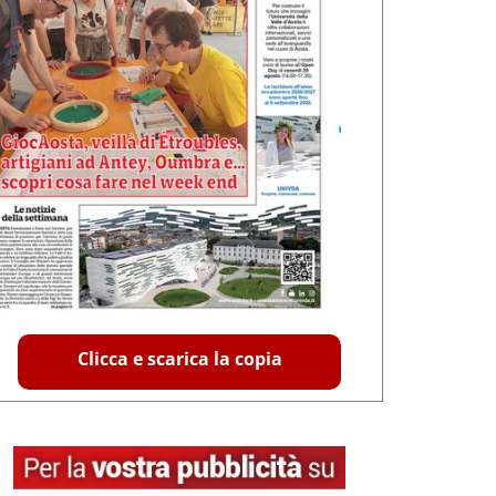
Clicca e scarica la copia