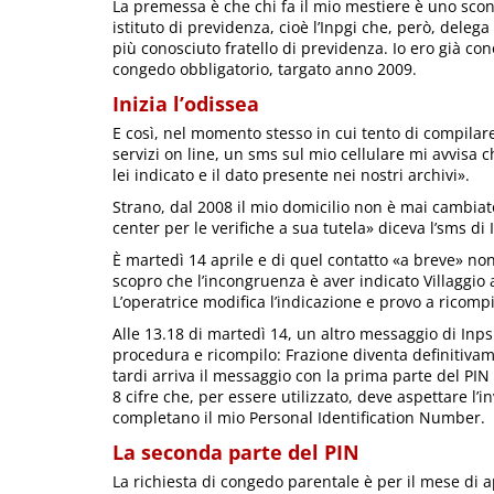
La premessa è che chi fa il mio mestiere è uno sconos
istituto di previdenza, cioè l’Inpgi che, però, deleg
più conosciuto fratello di previdenza. Io ero già co
congedo obbligatorio, targato anno 2009.
Inizia l’odissea
E così, nel momento stesso in cui tento di compilar
servizi on line, un sms sul mio cellulare mi avvisa 
lei indicato e il dato presente nei nostri archivi».
Strano, dal 2008 il mio domicilio non è mai cambiato
center per le verifiche a sua tutela» diceva l’sms di
È martedì 14 aprile e di quel contatto «a breve» non
scopro che l’incongruenza è aver indicato Villaggio
L’operatrice modifica l’indicazione e provo a ricompil
Alle 13.18 di martedì 14, un altro messaggio di Inp
procedura e ricompilo: Frazione diventa definitivam
tardi arriva il messaggio con la prima parte del PIN
8 cifre che, per essere utilizzato, deve aspettare l’i
completano il mio Personal Identification Number.
La seconda parte del PIN
La richiesta di congedo parentale è per il mese di ap