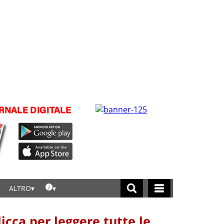
ALTRO
licca per leggere tutte le