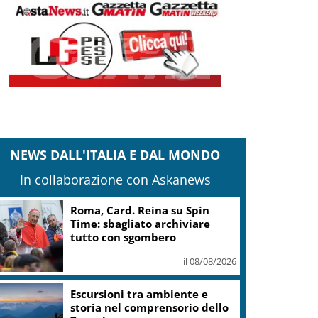
NEWS DALL'ITALIA E DAL MONDO
In collaborazione con Askanews
Marcinelle, Meloni: rinnovato
impegno a difesa di lavoro,
libertà, dignità
il 08/08/2026
“OltreGusto Oltrepo Terra di
Pinot Nero” debutta a Voghera