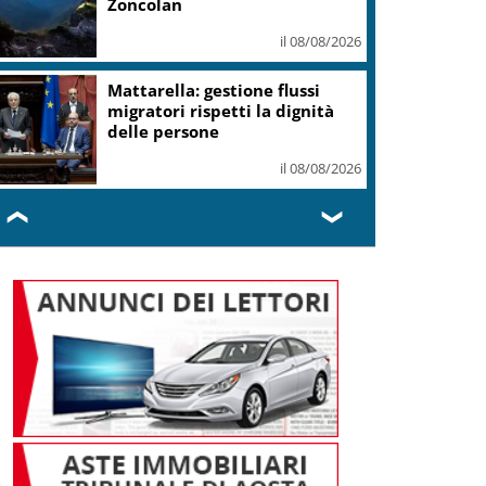
il 08/08/2026
Spagna: da oggi controlli sui
viaggiatori dall’Italia
il 08/08/2026
❮
❯