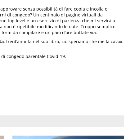
provare senza possibilità di fare copia e incolla o
iorni di congedo? Un centinaio di pagine virtuali da
ione top level e un esercizio di pazienza che mi servirà a
ca non è ripetibile modificando le date. Troppo semplice.
i form da compilare e un paio d’ore buttate via.
ta
, trent’anni fa nel suo libro, «io speriamo che me la cavo».
ta di congedo parentale Covid-19.