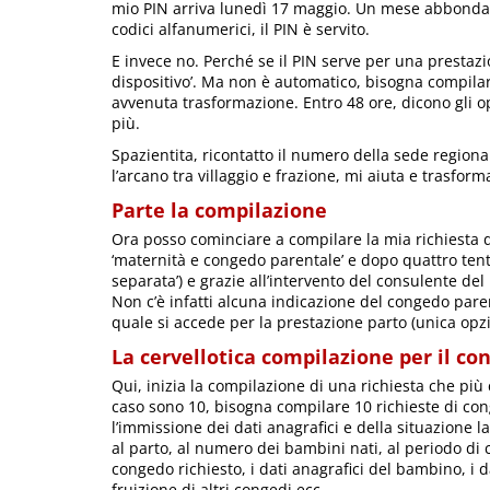
mio PIN arriva lunedì 17 maggio. Un mese abbondan
codici alfanumerici, il PIN è servito.
E invece no. Perché se il PIN serve per una prestaz
dispositivo’. Ma non è automatico, bisogna compilar
avvenuta trasformazione. Entro 48 ore, dicono gli ope
più.
Spazientita, ricontatto il numero della sede regiona
l’arcano tra villaggio e frazione, mi aiuta e trasforma
Parte la compilazione
Ora posso cominciare a compilare la mia richiesta di
‘maternità e congedo parentale’ e dopo quattro tentat
separata’) e grazie all’intervento del consulente de
Non c’è infatti alcuna indicazione del congedo par
quale si accede per la prestazione parto (unica opzi
La cervellotica compilazione per il co
Qui, inizia la compilazione di una richiesta che più 
caso sono 10, bisogna compilare 10 richieste di co
l’immissione dei dati anagrafici e della situazione lav
al parto, al numero dei bambini nati, al periodo di 
congedo richiesto, i dati anagrafici del bambino, i da
fruizione di altri congedi ecc…