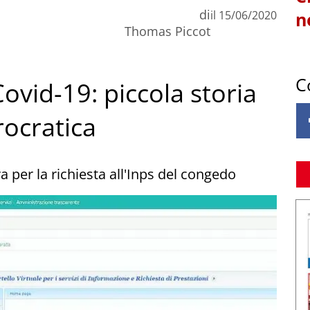
di
il
15/06/2020
n
Thomas Piccot
C
vid-19: piccola storia
rocratica
a per la richiesta all'Inps del congedo