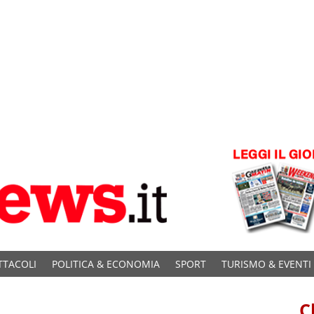
TTACOLI
POLITICA & ECONOMIA
SPORT
TURISMO & EVENTI
C