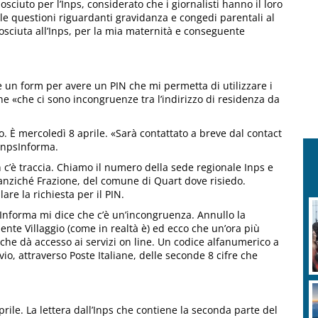
ciuto per l’Inps, considerato che i giornalisti hanno il loro
a le questioni riguardanti gravidanza e congedi parentali al
nosciuta all’Inps, per la mia maternità e conseguente
e un form per avere un PIN che mi permetta di utilizzare i
che «che ci sono incongruenze tra l’indirizzo di residenza da
. È mercoledì 8 aprile. «Sarà contattato a breve dal contact
 InpsInforma.
 c’è traccia. Chiamo il numero della sede regionale Inps e
 anziché Frazione, del comune di Quart dove risiedo.
are la richiesta per il PIN.
sInforma mi dice che c’è un’incongruenza. Annullo la
ente Villaggio (come in realtà è) ed ecco che un’ora più
 che dà accesso ai servizi on line. Un codice alfanumerico a
nvio, attraverso Poste Italiane, delle seconde 8 cifre che
rile. La lettera dall’Inps che contiene la seconda parte del