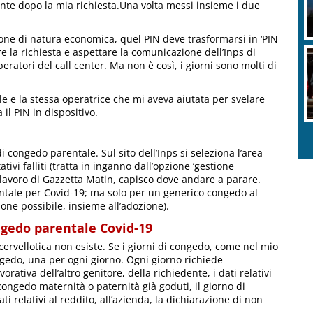
te dopo la mia richiesta.Una volta messi insieme i due
ione di natura economica, quel PIN deve trasformarsi in ‘PIN
e la richiesta e aspettare la comunicazione dell’Inps di
ratori del call center. Ma non è così, i giorni sono molti di
le e la stessa operatrice che mi aveva aiutata per svelare
 il PIN in dispositivo.
 congedo parentale. Sul sito dell’Inps si seleziona l’area
ivi falliti (tratta in inganno dall’opzione ‘gestione
l lavoro di Gazzetta Matin, capisco dove andare a parare.
entale per Covid-19; ma solo per un generico congedo al
one possibile, insieme all’adozione).
ngedo parentale Covid-19
cervellotica non esiste. Se i giorni di congedo, come nel mio
ngedo, una per ogni giorno. Ogni giorno richiede
orativa dell’altro genitore, della richiedente, i dati relativi
congedo maternità o paternità già goduti, il giorno di
ti relativi al reddito, all’azienda, la dichiarazione di non