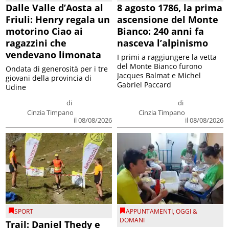
Dalle Valle d’Aosta al
8 agosto 1786, la prima
Friuli: Henry regala un
ascensione del Monte
motorino Ciao ai
Bianco: 240 anni fa
ragazzini che
nasceva l’alpinismo
vendevano limonata
I primi a raggiungere la vetta
del Monte Bianco furono
Ondata di generosità per i tre
Jacques Balmat e Michel
giovani della provincia di
Gabriel Paccard
Udine
di
di
Cinzia Timpano
Cinzia Timpano
il 08/08/2026
il 08/08/2026
SPORT
APPUNTAMENTI
,
OGGI &
DOMANI
Trail: Daniel Thedy e