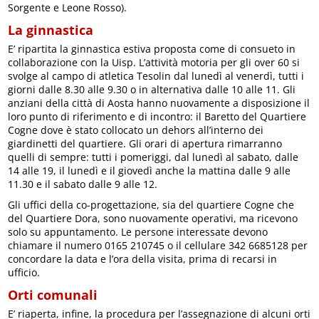
Sorgente e Leone Rosso).
La ginnastica
E’ ripartita la ginnastica estiva proposta come di consueto in
collaborazione con la Uisp. L’attività motoria per gli over 60 si
svolge al campo di atletica Tesolin dal lunedì al venerdì, tutti i
giorni dalle 8.30 alle 9.30 o in alternativa dalle 10 alle 11. Gli
anziani della città di Aosta hanno nuovamente a disposizione il
loro punto di riferimento e di incontro: il Baretto del Quartiere
Cogne dove è stato collocato un dehors all’interno dei
giardinetti del quartiere. Gli orari di apertura rimarranno
quelli di sempre: tutti i pomeriggi, dal lunedì al sabato, dalle
14 alle 19, il lunedì e il giovedì anche la mattina dalle 9 alle
11.30 e il sabato dalle 9 alle 12.
Gli uffici della co-progettazione, sia del quartiere Cogne che
del Quartiere Dora, sono nuovamente operativi, ma ricevono
solo su appuntamento. Le persone interessate devono
chiamare il numero 0165 210745 o il cellulare 342 6685128 per
concordare la data e l’ora della visita, prima di recarsi in
ufficio.
Orti comunali
E’ riaperta, infine, la procedura per l’assegnazione di alcuni orti