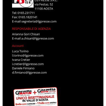
LG PRESSE S.R.L.
via Festaz, 52
11100 AOSTA
Tel: 0165.231711
Fax: 0165.1820141
E-mail
segreteria@lgpresse.com
RESPONSABILE DI AGENZIA
Arianna Gori Chisari
E-mail
a.chisari@lgpresse.com
Account
Luca Torino
l.torino@lgpresse.com
Ivana Cretier
i.cretier@lgpresse.com
Daniele Fimiano
d.fimiano@lgpresse.com