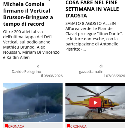
COSA FARE NEL FINE
Michela Comola
SETTIMANA IN VALLE
firmano il Vertical
D’AOSTA
Brusson-Bringuez a
tempo di record
SABATO 8 AGOSTO ALLEIN –
All’area verde Le Plan-de-
Oltre 200 atleti al via
Clavel prosegue “ItinerDante”,
dell'ultima tappa del Défì
le letture dantesche, con la
Vertical, sul podio anche
partecipazione di Antonello
Mathieu Brunod, Alex
Pistritto (...
Noussan, Miriam Di Vincenzo
e Kaitlin Allen
di
di
Davide Pellegrino
gazzettamatin
il 08/08/2026
il 07/08/2026
CRONACA
CRONACA