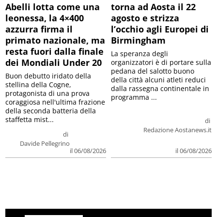
Abelli lotta come una
torna ad Aosta il 22
leonessa, la 4×400
agosto e strizza
azzurra firma il
l’occhio agli Europei di
primato nazionale, ma
Birmingham
resta fuori dalla finale
La speranza degli
dei Mondiali Under 20
organizzatori è di portare sulla
pedana del salotto buono
Buon debutto iridato della
della città alcuni atleti reduci
stellina della Cogne,
dalla rassegna continentale in
protagonista di una prova
programma ...
coraggiosa nell'ultima frazione
della seconda batteria della
staffetta mist...
di
Redazione Aostanews.it
di
Davide Pellegrino
il 06/08/2026
il 06/08/2026