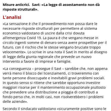
Misure anticrici. Savt: «La legge di assestamento non dà
risposte strutturali».
L’analisi
«La sensazione è che il provvedimento non possa dare le
necessarie risposte strutturali per permettere al sistema
economico valdostano di uscire dalla crisi dovuta
all’emergenza Covid 19. La paura è che vengano messe in
circolo ingenti somme di denaro senza avere prospettive per il
futuro, con il rischio che le stesse vengano bruciate troppo
velocemente». Lo scrive in una nota il Savt in merito al disegno
di legge della giunta regionale che prevede un nuovo
intervento a favore di imprese e famiglie.
«La conseguenza – prosegue il Savt – sarebbe che, non appena
verrà meno il blocco dei licenziamenti, ci troveremmo con
tante persone disoccupate e inevitabili gravi problemi sociali.
In questo senso si ritiene che sarebbe opportuno investire
maggiori risorse per il mantenimento occupazionale piuttosto
che prevedere una distribuzione a pioggia di contributi a
fondo perso che, in molti casi, non risolverebbero i problemi
delle aziende».
Secondo il sindacato valdostano «sicuramente positive sono le