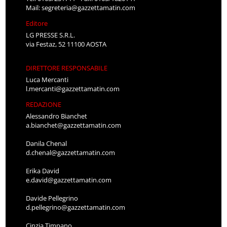
Mail:
segreteria@gazzettamatin.com
Editore
LG PRESSE S.R.L.
via Festaz, 52 11100 AOSTA
DIRETTORE RESPONSABILE
Luca Mercanti
l.mercanti@gazzettamatin.com
REDAZIONE
Alessandro Bianchet
a.bianchet@gazzettamatin.com
Danila Chenal
d.chenal@gazzettamatin.com
Erika David
e.david@gazzettamatin.com
Davide Pellegrino
d.pellegrino@gazzettamatin.com
Cinzia Timpano