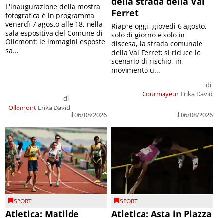
della strada della Val
L'inaugurazione della mostra
Ferret
fotografica è in programma
venerdì 7 agosto alle 18, nella
Riapre oggi, giovedì 6 agosto,
sala espositiva del Comune di
solo di giorno e solo in
Ollomont; le immagini esposte
discesa, la strada comunale
sa...
della Val Ferret; si riduce lo
scenario di rischio, in
movimento u...
di
Courmayeur
Erika David
di
Ollomont
Erika David
il 06/08/2026
il 06/08/2026
SPORT
SPORT
Atletica: Matilde
Atletica: Asta in Piazza