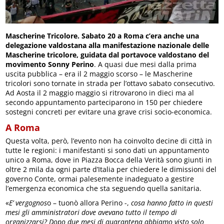
Mascherine Tricolore. Sabato 20 a Roma c’era anche una
delegazione valdostana alla manifestazione nazionale delle
Mascherine tricolore, guidata dal portavoce valdostano del
movimento Sonny Perino
. A quasi due mesi dalla prima
uscita pubblica – era il 2 maggio scorso – le Mascherine
tricolori sono tornate in strada per l’ottavo sabato consecutivo.
Ad Aosta il 2 maggio maggio si ritrovarono in dieci ma al
secondo appuntamento parteciparono in 150 per chiedere
sostegni concreti per evitare una grave crisi socio-economica.
A Roma
Questa volta, però, l’evento non ha coinvolto decine di città in
tutte le regioni: i manifestanti si sono dati un appuntamento
unico a Roma, dove in Piazza Bocca della Verità sono giunti in
oltre 2 mila da ogni parte d’Italia per chiedere le dimissioni del
governo Conte, ormai palesemente inadeguato a gestire
l’emergenza economica che sta seguendo quella sanitaria.
«
E’ vergognos
o – tuonò allora Perino -,
cosa hanno fatto in questi
mesi gli amministratori dove avevano tutto il tempo di
organizzarsi? Dopo due mesi di quarantena abbiamo visto solo