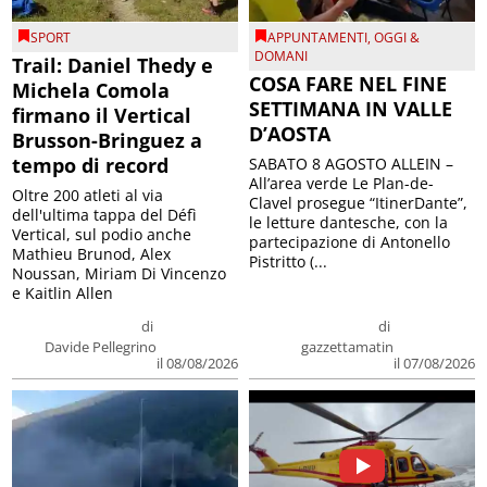
SPORT
APPUNTAMENTI
,
OGGI &
DOMANI
Trail: Daniel Thedy e
COSA FARE NEL FINE
Michela Comola
SETTIMANA IN VALLE
firmano il Vertical
D’AOSTA
Brusson-Bringuez a
tempo di record
SABATO 8 AGOSTO ALLEIN –
All’area verde Le Plan-de-
Oltre 200 atleti al via
Clavel prosegue “ItinerDante”,
dell'ultima tappa del Défì
le letture dantesche, con la
Vertical, sul podio anche
partecipazione di Antonello
Mathieu Brunod, Alex
Pistritto (...
Noussan, Miriam Di Vincenzo
e Kaitlin Allen
di
di
Davide Pellegrino
gazzettamatin
il 08/08/2026
il 07/08/2026