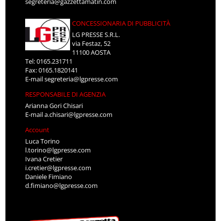
segreteria@gazzettamatin.com
CONCESSIONARIA DI PUBBLICITÀ
LG PRESSE S.R.L.
via Festaz, 52
11100 AOSTA
Tel: 0165.231711
Fax: 0165.1820141
E-mail
segreteria@lgpresse.com
RESPONSABILE DI AGENZIA
Arianna Gori Chisari
E-mail
a.chisari@lgpresse.com
Account
Luca Torino
l.torino@lgpresse.com
Ivana Cretier
i.cretier@lgpresse.com
Daniele Fimiano
d.fimiano@lgpresse.com