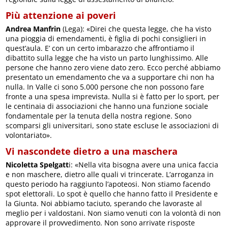
Più attenzione ai poveri
Andrea Manfrin
(Lega): «Direi che questa legge, che ha visto
una pioggia di emendamenti, è figlia di pochi consiglieri in
quest’aula. E’ con un certo imbarazzo che affrontiamo il
dibattito sulla legge che ha visto un parto lunghissimo. Alle
persone che hanno zero viene dato zero. Ecco perché abbiamo
presentato un emendamento che va a supportare chi non ha
nulla. In Valle ci sono 5.000 persone che non possono fare
fronte a una spesa imprevista. Nulla si è fatto per lo sport, per
le centinaia di associazioni che hanno una funzione sociale
fondamentale per la tenuta della nostra regione. Sono
scomparsi gli universitari, sono state escluse le associazioni di
volontariato».
Vi nascondete dietro a una maschera
Nicoletta Spelgatt
i: «Nella vita bisogna avere una unica faccia
e non maschere, dietro alle quali vi trincerate. L’arroganza in
questo periodo ha raggiunto l’apoteosi. Non stiamo facendo
spot elettorali. Lo spot è quello che hanno fatto il Presidente e
la Giunta. Noi abbiamo taciuto, sperando che lavoraste al
meglio per i valdostani. Non siamo venuti con la volontà di non
approvare il provvedimento. Non sono arrivate risposte