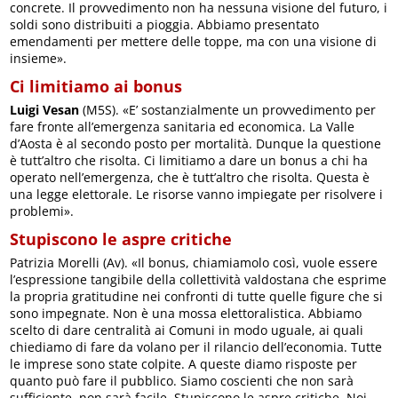
concrete. Il provvedimento non ha nessuna visione del futuro, i
soldi sono distribuiti a pioggia. Abbiamo presentato
emendamenti per mettere delle toppe, ma con una visione di
insieme».
Ci limitiamo ai bonus
Luigi Vesan
(M5S). «E’ sostanzialmente un provvedimento per
fare fronte all’emergenza sanitaria ed economica. La Valle
d’Aosta è al secondo posto per mortalità. Dunque la questione
è tutt’altro che risolta. Ci limitiamo a dare un bonus a chi ha
operato nell’emergenza, che è tutt’altro che risolta. Questa è
una legge elettorale. Le risorse vanno impiegate per risolvere i
problemi».
Stupiscono le aspre critiche
Patrizia Morelli (Av). «Il bonus, chiamiamolo così, vuole essere
l’espressione tangibile della collettività valdostana che esprime
la propria gratitudine nei confronti di tutte quelle figure che si
sono impegnate. Non è una mossa elettoralistica. Abbiamo
scelto di dare centralità ai Comuni in modo uguale, ai quali
chiediamo di fare da volano per il rilancio dell’economia. Tutte
le imprese sono state colpite. A queste diamo risposte per
quanto può fare il pubblico. Siamo coscienti che non sarà
sufficiente, non sarà facile. Stupiscono le aspre critiche. Noi