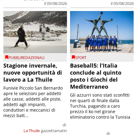
il 05/08/2026
il 05/08/2026
PUBBLIREDAZIONALI
SPORT
Stagione invernale,
Baseball5: l’Italia
nuove opportunità di
conclude al quinto
lavoro a La Thuile
posto i Giochi del
Mediterraneo
Funivie Piccolo San Bernardo
apre le selezioni per addetti
Gli azzurri sono stati sconfitti
alle casse, addetti alle piste,
nei quarti di finale dalla
addetti agli impianti,
Turchia, pagando a caro
conduttori e meccanici di
prezzo il ko nel girone
mezzi batt...
eliminatorio contro la Tunisia
di
La Thuile
gazzettamatin
di