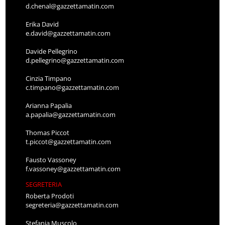
d.chenal@gazzettamatin.com
Erika David
e.david@gazzettamatin.com
Davide Pellegrino
d.pellegrino@gazzettamatin.com
Cinzia Timpano
c.timpano@gazzettamatin.com
Arianna Papalia
a.papalia@gazzettamatin.com
Thomas Piccot
t.piccot@gazzettamatin.com
Fausto Vassoney
f.vassoney@gazzettamatin.com
SEGRETERIA
Roberta Prodoti
segreteria@gazzettamatin.com
Stefania Muscolo