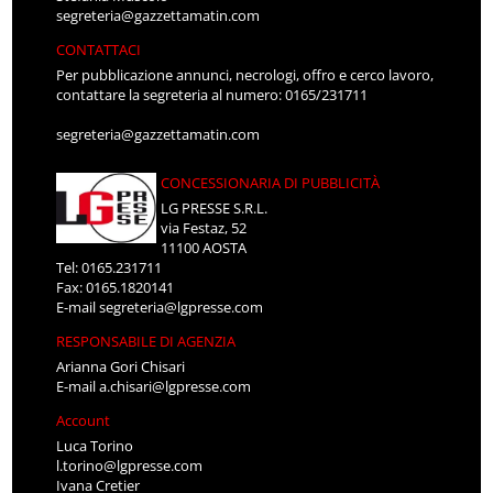
segreteria@gazzettamatin.com
CONTATTACI
Per pubblicazione annunci, necrologi, offro e cerco lavoro,
contattare la segreteria al numero: 0165/231711
segreteria@gazzettamatin.com
CONCESSIONARIA DI PUBBLICITÀ
LG PRESSE S.R.L.
via Festaz, 52
11100 AOSTA
Tel: 0165.231711
Fax: 0165.1820141
E-mail
segreteria@lgpresse.com
RESPONSABILE DI AGENZIA
Arianna Gori Chisari
E-mail
a.chisari@lgpresse.com
Account
Luca Torino
l.torino@lgpresse.com
Ivana Cretier