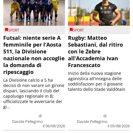
SPORT
SPORT
Futsal: niente serie A
Rugby: Matteo
femminile per l’Aosta
Sebastiani, dal ritiro
511, la Divisione
con le Zebre
nazionale non accoglie
all’Accademia Ivan
la domanda di
Francescato
ripescaggio
Inizio della nuova stagione
agonistica all'insegna delle
La Divisione calcio a 5 ha
soddisfazioni per il giovane
deciso di non varare un girone
talento dello Stade Valdôtain
dispari, lasciando il club del
capoluogo regionale in B;
ufficializzate le avversarie dei
gi...
di
di
Davide Pellegrino
Davide Pellegrino
il 06/08/2026
il 05/08/2026