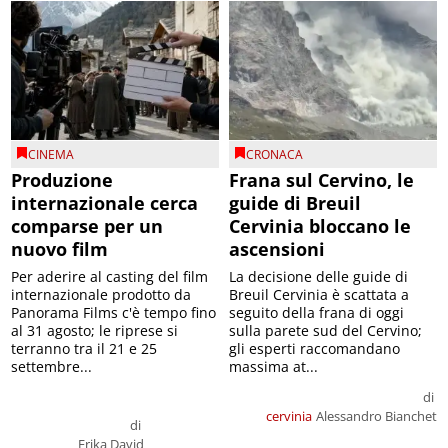
CINEMA
CRONACA
Produzione
Frana sul Cervino, le
internazionale cerca
guide di Breuil
comparse per un
Cervinia bloccano le
nuovo film
ascensioni
Per aderire al casting del film
La decisione delle guide di
internazionale prodotto da
Breuil Cervinia è scattata a
Panorama Films c'è tempo fino
seguito della frana di oggi
al 31 agosto; le riprese si
sulla parete sud del Cervino;
terranno tra il 21 e 25
gli esperti raccomandano
settembre...
massima at...
di
cervinia
Alessandro Bianchet
di
Erika David