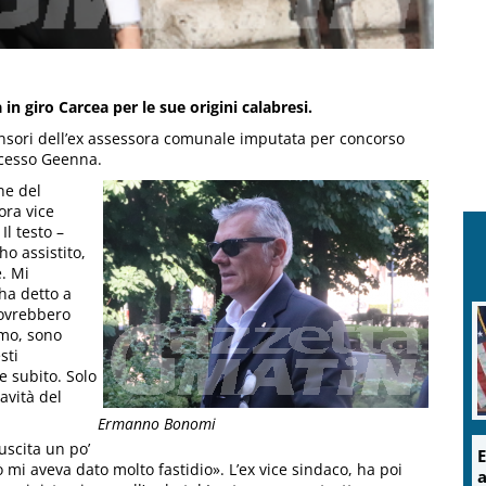
in giro Carcea per le sue origini calabresi.
ensori dell’ex assessora comunale imputata per concorso
ocesso Geenna.
ne del
ora vice
Il testo –
ho assistito,
. Mi
ha detto a
dovrebbero
amo, sono
sti
e subito. Solo
avità del
Ermanno Bonomi
uscita un po’
E
 mi aveva dato molto fastidio». L’ex vice sindaco, ha poi
a