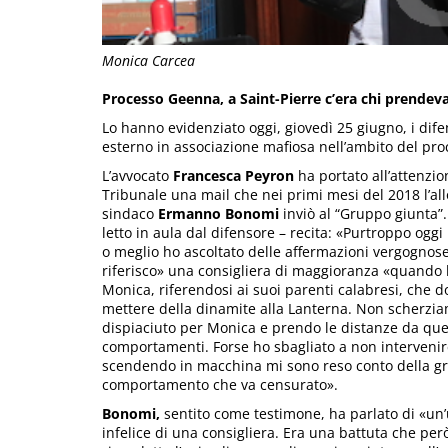
Monica Carcea
Processo Geenna, a Saint-Pierre c’era chi prendeva 
Lo hanno evidenziato oggi, giovedì 25 giugno, i dif
esterno in associazione mafiosa nell’ambito del pr
L’avvocato
Francesca Peyron
ha portato all’attenzio
Tribunale una mail che nei primi mesi del 2018 l’all
sindaco
Ermanno Bonomi
inviò al “Gruppo giunta”. 
letto in aula dal difensore – recita: «Purtroppo oggi 
o meglio ho ascoltato delle affermazioni vergognose
riferisco» una consigliera di maggioranza «quando 
Monica, riferendosi ai suoi parenti calabresi, che 
mettere della dinamite alla Lanterna. Non scherzi
dispiaciuto per Monica e prendo le distanze da que
comportamenti. Forse ho sbagliato a non intervenir
scendendo in macchina mi sono reso conto della gr
comportamento che va censurato».
Bonomi,
sentito come testimone, ha parlato di «un’
infelice di una consigliera. Era una battuta che però