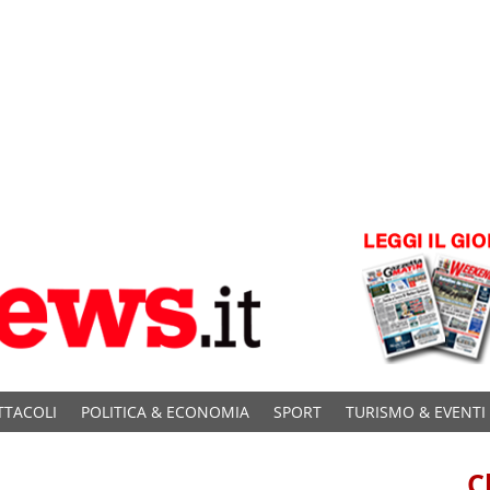
TTACOLI
POLITICA & ECONOMIA
SPORT
TURISMO & EVENTI
C