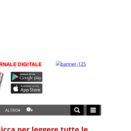
ALTRO
licca per leggere tutte le