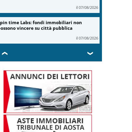
il 07/08/2026
pin time Labs: fondi immobiliari non
ossono vincere su città pubblica
il 07/08/2026
❮
❯