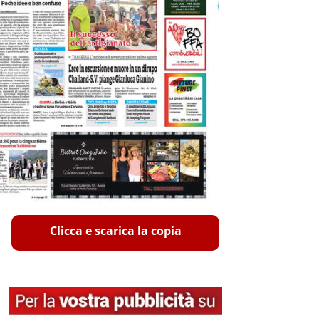
Clicca e scarica la copia