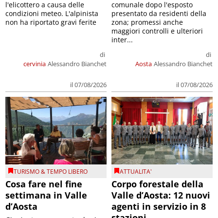
l'elicottero a causa delle
comunale dopo l'esposto
condizioni meteo. L'alpinista
presentato da residenti della
non ha riportato gravi ferite
zona; promessi anche
maggiori controlli e ulteriori
inter...
di
di
cervinia
Alessandro Bianchet
Aosta
Alessandro Bianchet
il 07/08/2026
il 07/08/2026
TURISMO & TEMPO LIBERO
ATTUALITA'
Cosa fare nel fine
Corpo forestale della
settimana in Valle
Valle d’Aosta: 12 nuovi
d’Aosta
agenti in servizio in 8
stazioni