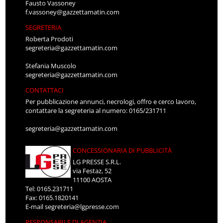
Fausto Vassoney
f.vassoney@gazzettamatin.com
SEGRETERIA
Roberta Prodoti
segreteria@gazzettamatin.com
Stefania Muscolo
segreteria@gazzettamatin.com
CONTATTACI
Per pubblicazione annunci, necrologi, offro e cerco lavoro,
contattare la segreteria al numero: 0165/231711
segreteria@gazzettamatin.com
CONCESSIONARIA DI PUBBLICITÀ
LG PRESSE S.R.L.
via Festaz, 52
11100 AOSTA
Tel: 0165.231711
Fax: 0165.1820141
E-mail
segreteria@lgpresse.com
RESPONSABILE DI AGENZIA