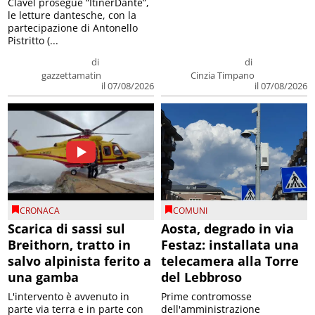
Clavel prosegue “ItinerDante”,
le letture dantesche, con la
partecipazione di Antonello
Pistritto (...
di
di
gazzettamatin
Cinzia Timpano
il 07/08/2026
il 07/08/2026
CRONACA
COMUNI
Scarica di sassi sul
Aosta, degrado in via
Breithorn, tratto in
Festaz: installata una
salvo alpinista ferito a
telecamera alla Torre
una gamba
del Lebbroso
L'intervento è avvenuto in
Prime contromosse
parte via terra e in parte con
dell'amministrazione