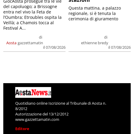
GiocAosta prosegue tra le vie
del capoluogo; a Brissogne
Questa mattina, a palazzo
entra nel vivo la Feta de
regionale, si è tenuta la
l’Oumbra; Etroubles ospita la
cerimonia di giuramento
Veillà; a Chamois tocca al
Festival A...
di
di
Aosta
gazzettamatin
ethienne bredy
il 07/08/2026
il 07/08/2026
Quotidiano online Iscrizione al Tribunale di Aosta n.
8/2012
Autorizzazione del 13/12/2012
www.gazzettamatin.com
Editore