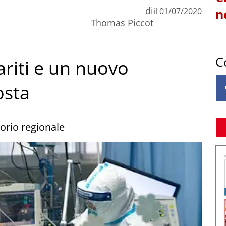
di
il
01/07/2020
n
Thomas Piccot
C
riti e un nuovo
osta
itorio regionale