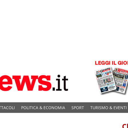
TTACOLI
POLITICA & ECONOMIA
SPORT
TURISMO & EVENTI
C