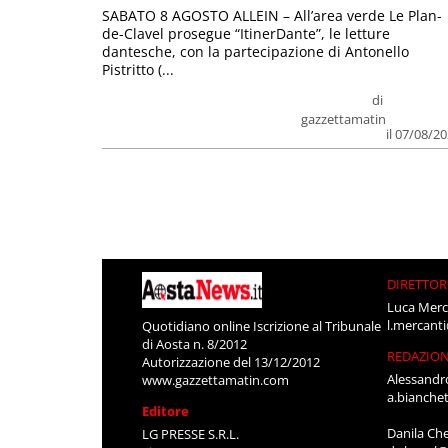
SABATO 8 AGOSTO ALLEIN – All’area verde Le Plan-
de-Clavel prosegue “ItinerDante”, le letture
dantesche, con la partecipazione di Antonello
Pistritto (...
di
gazzettamatin
il 07/08/2
DIRETTOR
Luca Merc
l.mercant
Quotidiano online Iscrizione al Tribunale
di Aosta n. 8/2012
REDAZIO
Autorizzazione del 13/12/2012
Alessandr
www.gazzettamatin.com
a.bianche
Editore
Danila Ch
LG PRESSE S.R.L.