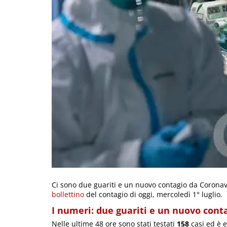
Ci sono due guariti e un nuovo contagio da Coronavi
bollettino
del contagio di oggi, mercoledì 1° luglio.
I numeri: due guariti e un nuovo cont
Nelle ultime 48 ore sono stati testati
158
casi ed è