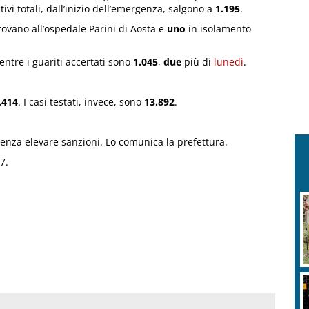
tivi totali, dall’inizio dell’emergenza, salgono a
1.195
.
rovano all’ospedale Parini di Aosta e
uno
in isolamento
ntre i guariti accertati sono
1.045
,
due
più di
lunedì
.
.414
. I casi testati, invece, sono
13.892
.
 senza elevare sanzioni. Lo comunica la prefettura.
7.