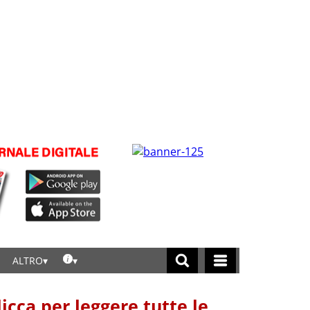
ALTRO
licca per leggere tutte le