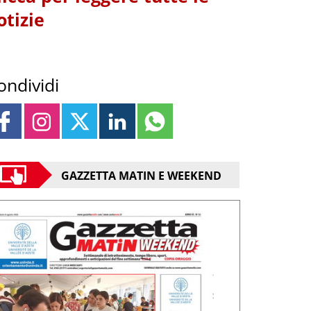
otizie
ondividi
GAZZETTA MATIN E WEEKEND