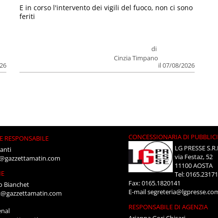
E in corso l'intervento dei vigili del fuoco, non ci sono
feriti
di
Cinzia Timpano
026
il 07/08/2026
CONCESSIONARIA DI PUBBLIC
E RESPONSABILE
LG PRESSE S.R.
anti
via Festaz, 52
i@gazzettamatin.com
11100 AOSTA
NE
Tel: 0165.2317
Fax: 0165.1820141
o Bianchet
E-mail
segreteria@lgpresse.co
t@gazzettamatin.com
RESPONSABILE DI AGENZIA
enal
Arianna Gori Chisari