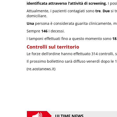
identificata attraverso l’attività di screening.
I posi
Attualmente, i pazienti contagiati sono
tre
.
Due
si t
domiciliare.
Una
persona è considerata guarita clinicamente, me
Sempre
146
i decessi.
I tamponi effettuati fino a questo momento sono
18
Controlli sul territorio
Le forze dell’ordine hanno effettuato 314 controlli,
Il prossimo bollettino sarà diffuso venerdì dopo le 1
(re.aostanews.it)
ULTIME NEWS