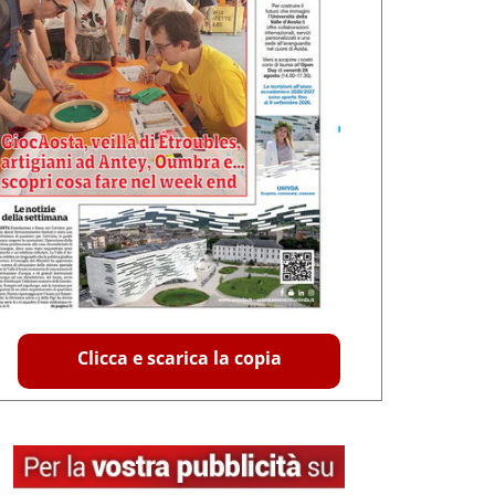
Clicca e scarica la copia