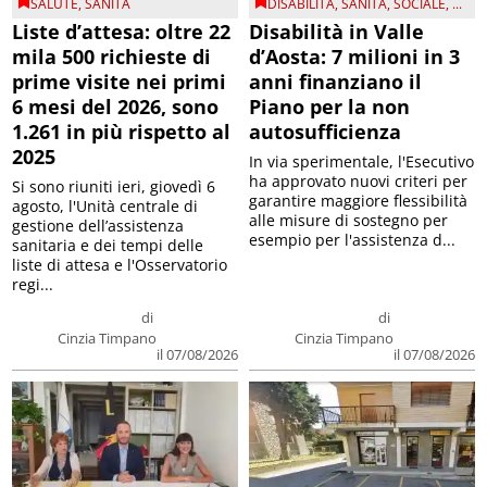
SALUTE
,
SANITÀ
DISABILITÀ
,
SANITÀ
,
SOCIALE
, ...
Liste d’attesa: oltre 22
Disabilità in Valle
mila 500 richieste di
d’Aosta: 7 milioni in 3
prime visite nei primi
anni finanziano il
6 mesi del 2026, sono
Piano per la non
1.261 in più rispetto al
autosufficienza
2025
In via sperimentale, l'Esecutivo
ha approvato nuovi criteri per
Si sono riuniti ieri, giovedì 6
garantire maggiore flessibilità
agosto, l'Unità centrale di
alle misure di sostegno per
gestione dell’assistenza
esempio per l'assistenza d...
sanitaria e dei tempi delle
liste di attesa e l'Osservatorio
regi...
di
di
Cinzia Timpano
Cinzia Timpano
il 07/08/2026
il 07/08/2026