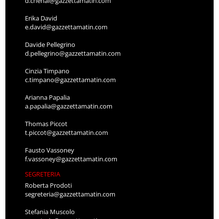
d.chenal@gazzettamatin.com
Erika David
e.david@gazzettamatin.com
Davide Pellegrino
d.pellegrino@gazzettamatin.com
Cinzia Timpano
c.timpano@gazzettamatin.com
Arianna Papalia
a.papalia@gazzettamatin.com
Thomas Piccot
t.piccot@gazzettamatin.com
Fausto Vassoney
f.vassoney@gazzettamatin.com
SEGRETERIA
Roberta Prodoti
segreteria@gazzettamatin.com
Stefania Muscolo