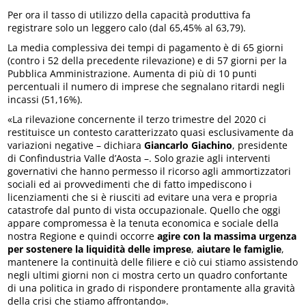
Per ora il tasso di utilizzo della capacità produttiva fa
registrare solo un leggero calo (dal 65,45% al 63,79).
La media complessiva dei tempi di pagamento è di 65 giorni
(contro i 52 della precedente rilevazione) e di 57 giorni per la
Pubblica Amministrazione. Aumenta di più di 10 punti
percentuali il numero di imprese che segnalano ritardi negli
incassi (51,16%).
«La rilevazione concernente il terzo trimestre del 2020 ci
restituisce un contesto caratterizzato quasi esclusivamente da
variazioni negative – dichiara
Giancarlo Giachino
, presidente
di Confindustria Valle d’Aosta –. Solo grazie agli interventi
governativi che hanno permesso il ricorso agli ammortizzatori
sociali ed ai provvedimenti che di fatto impediscono i
licenziamenti che si è riusciti ad evitare una vera e propria
catastrofe dal punto di vista occupazionale. Quello che oggi
appare compromessa è la tenuta economica e sociale della
nostra Regione e quindi occorre
agire con la massima urgenza
per sostenere la liquidità delle imprese
,
aiutare le famiglie
,
mantenere la continuità delle filiere e ciò cui stiamo assistendo
negli ultimi giorni non ci mostra certo un quadro confortante
di una politica in grado di rispondere prontamente alla gravità
della crisi che stiamo affrontando».