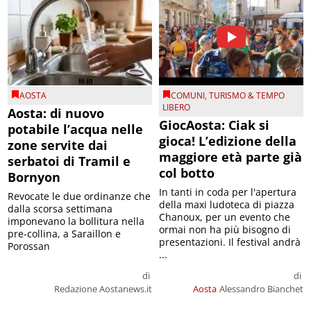
AOSTA
COMUNI
,
TURISMO & TEMPO
LIBERO
Aosta: di nuovo
GiocAosta: Ciak si
potabile l’acqua nelle
gioca! L’edizione della
zone servite dai
maggiore età parte già
serbatoi di Tramil e
col botto
Bornyon
In tanti in coda per l'apertura
Revocate le due ordinanze che
della maxi ludoteca di piazza
dalla scorsa settimana
Chanoux, per un evento che
imponevano la bollitura nella
ormai non ha più bisogno di
pre-collina, a Saraillon e
presentazioni. Il festival andrà
Porossan
...
di
di
Redazione Aostanews.it
Aosta
Alessandro Bianchet