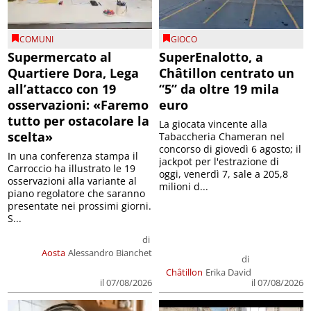
COMUNI
GIOCO
Supermercato al
SuperEnalotto, a
Quartiere Dora, Lega
Châtillon centrato un
all’attacco con 19
“5” da oltre 19 mila
osservazioni: «Faremo
euro
tutto per ostacolare la
La giocata vincente alla
scelta»
Tabaccheria Chameran nel
concorso di giovedì 6 agosto; il
In una conferenza stampa il
jackpot per l'estrazione di
Carroccio ha illustrato le 19
oggi, venerdì 7, sale a 205,8
osservazioni alla variante al
milioni d...
piano regolatore che saranno
presentate nei prossimi giorni.
S...
di
Aosta
Alessandro Bianchet
di
Châtillon
Erika David
il 07/08/2026
il 07/08/2026