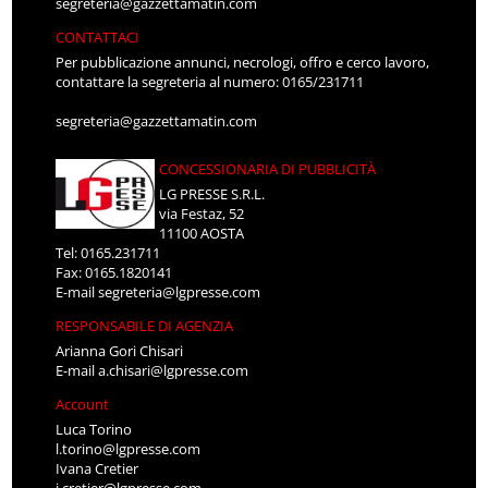
segreteria@gazzettamatin.com
CONTATTACI
Per pubblicazione annunci, necrologi, offro e cerco lavoro,
contattare la segreteria al numero: 0165/231711
segreteria@gazzettamatin.com
CONCESSIONARIA DI PUBBLICITÀ
LG PRESSE S.R.L.
via Festaz, 52
11100 AOSTA
Tel: 0165.231711
Fax: 0165.1820141
E-mail
segreteria@lgpresse.com
RESPONSABILE DI AGENZIA
Arianna Gori Chisari
E-mail
a.chisari@lgpresse.com
Account
Luca Torino
l.torino@lgpresse.com
Ivana Cretier
i.cretier@lgpresse.com