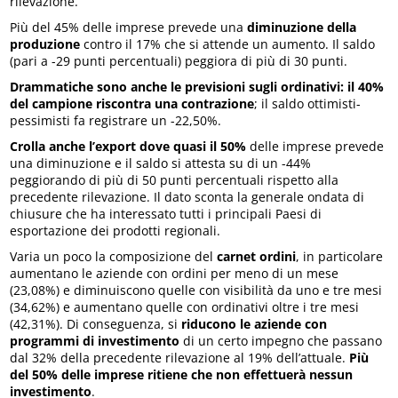
rilevazione.
Più del 45% delle imprese prevede una
diminuzione della
produzione
contro il 17% che si attende un aumento. Il saldo
(pari a -29 punti percentuali) peggiora di più di 30 punti.
Drammatiche sono anche le previsioni sugli ordinativi: il 40%
del campione riscontra una contrazione
; il saldo ottimisti-
pessimisti fa registrare un -22,50%.
Crolla anche l’export dove quasi il 50%
delle imprese prevede
una diminuzione e il saldo si attesta su di un -44%
peggiorando di più di 50 punti percentuali rispetto alla
precedente rilevazione. Il dato sconta la generale ondata di
chiusure che ha interessato tutti i principali Paesi di
esportazione dei prodotti regionali.
Varia un poco la composizione del
carnet ordini
, in particolare
aumentano le aziende con ordini per meno di un mese
(23,08%) e diminuiscono quelle con visibilità da uno e tre mesi
(34,62%) e aumentano quelle con ordinativi oltre i tre mesi
(42,31%). Di conseguenza, si
riducono le aziende con
programmi di investimento
di un certo impegno che passano
dal 32% della precedente rilevazione al 19% dell’attuale.
Più
del 50% delle imprese ritiene che non effettuerà nessun
investimento
.