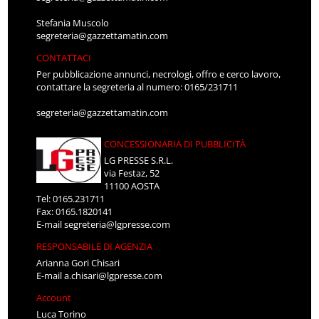
Stefania Muscolo
segreteria@gazzettamatin.com
CONTATTACI
Per pubblicazione annunci, necrologi, offro e cerco lavoro,
contattare la segreteria al numero: 0165/231711
segreteria@gazzettamatin.com
CONCESSIONARIA DI PUBBLICITÀ
LG PRESSE S.R.L.
via Festaz, 52
11100 AOSTA
Tel: 0165.231711
Fax: 0165.1820141
E-mail
segreteria@lgpresse.com
RESPONSABILE DI AGENZIA
Arianna Gori Chisari
E-mail
a.chisari@lgpresse.com
Account
Luca Torino