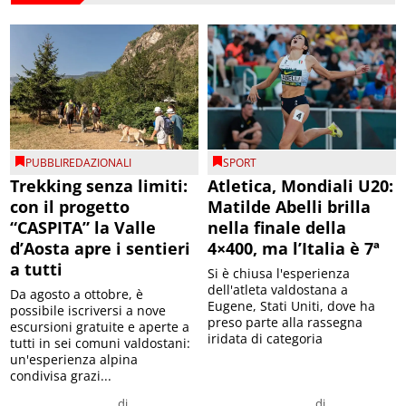
PUBBLIREDAZIONALI
SPORT
Trekking senza limiti:
Atletica, Mondiali U20:
con il progetto
Matilde Abelli brilla
“CASPITA” la Valle
nella finale della
d’Aosta apre i sentieri
4×400, ma l’Italia è 7ª
a tutti
Si è chiusa l'esperienza
dell'atleta valdostana a
Da agosto a ottobre, è
Eugene, Stati Uniti, dove ha
possibile iscriversi a nove
preso parte alla rassegna
escursioni gratuite e aperte a
iridata di categoria
tutti in sei comuni valdostani:
un'esperienza alpina
condivisa grazi...
di
di