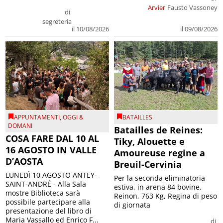
Arvier
Fausto Vassoney
di
segreteria
il 09/08/2026
il 10/08/2026
APPUNTAMENTI
,
OGGI &
BATAILLES
DOMANI
Batailles de Reines:
COSA FARE DAL 10 AL
Tiky, Alouette e
16 AGOSTO IN VALLE
Amoureuse regine a
D’AOSTA
Breuil-Cervinia
LUNEDÌ 10 AGOSTO ANTEY-
Per la seconda eliminatoria
SAINT-ANDRÉ - Alla Sala
estiva, in arena 84 bovine.
mostre Biblioteca sarà
Reinon, 763 Kg, Regina di peso
possibile partecipare alla
di giornata
presentazione del libro di
Maria Vassallo ed Enrico F...
di