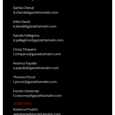
Danila Chenal
d.chenal@gazzettamatin.com
Erika David
e.david@gazzettamatin.com
Davide Pellegrino
d.pellegrino@gazzettamatin.com
Cinzia Timpano
c.timpano@gazzettamatin.com
Arianna Papalia
a.papalia@gazzettamatin.com
Thomas Piccot
t.piccot@gazzettamatin.com
Fausto Vassoney
f.vassoney@gazzettamatin.com
SEGRETERIA
Roberta Prodoti
segreteria@gazzettamatin.com