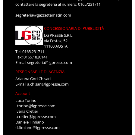
contattare la segreteria al numero: 0165/231711
segreteria@gazzettamatin.com
CONCESSIONARIA DI PUBBLICITÀ
LG PRESSE S.R.L.
via Festaz, 52
11100 AOSTA
Tel: 0165.231711
Fax: 0165.1820141
E-mail
segreteria@lgpresse.com
RESPONSABILE DI AGENZIA
Arianna Gori Chisari
E-mail
a.chisari@lgpresse.com
Account
Luca Torino
l.torino@lgpresse.com
Ivana Cretier
i.cretier@lgpresse.com
Daniele Fimiano
d.fimiano@lgpresse.com