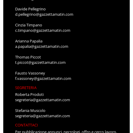
Davide Pellegrino
d.pellegrino@gazzettamatin.com
Cinzia Timpano
c.timpano@gazzettamatin.com
Arianna Papalia
a.papalia@gazzettamatin.com
Thomas Piccot
t.piccot@gazzettamatin.com
Fausto Vassoney
f.vassoney@gazzettamatin.com
SEGRETERIA
Roberta Prodoti
segreteria@gazzettamatin.com
Stefania Muscolo
segreteria@gazzettamatin.com
CONTATTACI
Per pubblicazione annunci, necrologi, offro e cerco lavoro,