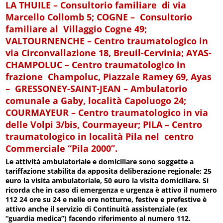
LA THUILE –
Consultorio familiare
di via
Marcello Collomb 5;
COGNE –
Consultorio
familiare
al Villaggio Cogne 49;
V
ALTOURNENCHE –
Centro traumatologico
in
via Circonvallazione 18, Breuil-Cervinia;
AYAS-
CHAMPOLUC –
Centro traumatologico in
frazione Champoluc, Piazzale Ramey 69, Ayas
–
GRESSONEY-SAINT-JEAN –
Ambulatorio
comunale
a Gaby, località Capoluogo 24;
C
OURMAYEUR –
Centro traumatologico
in via
delle Volpi 3/bis, Courmayeur; P
ILA –
Centro
traumatologico
in località Pila nel centro
Commerciale “Pila 2000”.
Le attività ambulatoriale e domiciliare sono soggette a
tariffazione stabilita da apposita deliberazione regionale: 25
euro la visita ambulatoriale, 50 euro la visita domiciliare. Si
ricorda che in caso di emergenza e urgenza è attivo il numero
112 24 ore su 24 e nelle ore notturne, festive e prefestive è
attivo anche il servizio di Continuità assistenziale (ex
“guardia medica”) facendo riferimento al numero 112.