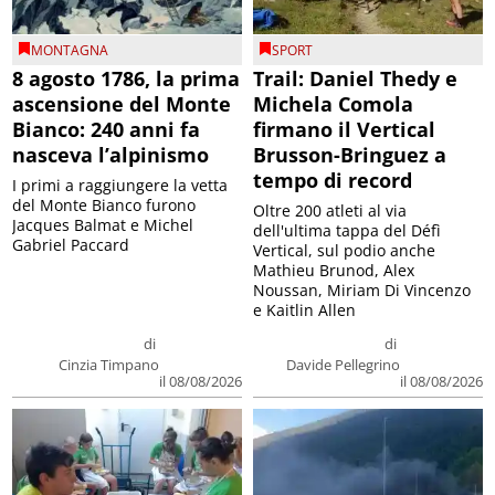
MONTAGNA
SPORT
8 agosto 1786, la prima
Trail: Daniel Thedy e
ascensione del Monte
Michela Comola
Bianco: 240 anni fa
firmano il Vertical
nasceva l’alpinismo
Brusson-Bringuez a
tempo di record
I primi a raggiungere la vetta
del Monte Bianco furono
Oltre 200 atleti al via
Jacques Balmat e Michel
dell'ultima tappa del Défì
Gabriel Paccard
Vertical, sul podio anche
Mathieu Brunod, Alex
Noussan, Miriam Di Vincenzo
e Kaitlin Allen
di
di
Cinzia Timpano
Davide Pellegrino
il 08/08/2026
il 08/08/2026