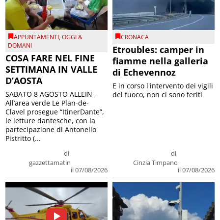
APPUNTAMENTI
,
OGGI &
CRONACA
DOMANI
Etroubles: camper in
COSA FARE NEL FINE
fiamme nella galleria
SETTIMANA IN VALLE
di Echevennoz
D’AOSTA
E in corso l'intervento dei vigili
SABATO 8 AGOSTO ALLEIN –
del fuoco, non ci sono feriti
All’area verde Le Plan-de-
Clavel prosegue “ItinerDante”,
le letture dantesche, con la
partecipazione di Antonello
Pistritto (...
di
di
gazzettamatin
Cinzia Timpano
il 07/08/2026
il 07/08/2026