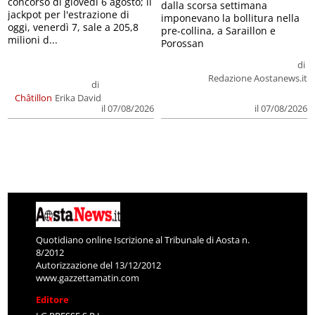
concorso di giovedì 6 agosto; il
dalla scorsa settimana
jackpot per l'estrazione di
imponevano la bollitura nella
oggi, venerdì 7, sale a 205,8
pre-collina, a Saraillon e
milioni d...
Porossan
di
Redazione Aostanews.it
di
Châtillon
Erika David
il 07/08/2026
il 07/08/2026
Quotidiano online Iscrizione al Tribunale di Aosta n.
8/2012
Autorizzazione del 13/12/2012
www.gazzettamatin.com
Editore