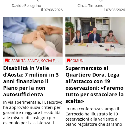
di
di
Davide Pellegrino
Cinzia Timpano
il 07/08/2026
il 07/08/2026
DISABILITÀ
,
SANITÀ
,
SOCIALE
, ...
COMUNI
Disabilità in Valle
Supermercato al
d’Aosta: 7 milioni in 3
Quartiere Dora, Lega
anni finanziano il
all’attacco con 19
Piano per la non
osservazioni: «Faremo
autosufficienza
tutto per ostacolare la
scelta»
In via sperimentale, l'Esecutivo
ha approvato nuovi criteri per
In una conferenza stampa il
garantire maggiore flessibilità
Carroccio ha illustrato le 19
alle misure di sostegno per
osservazioni alla variante al
esempio per l'assistenza d...
piano regolatore che saranno