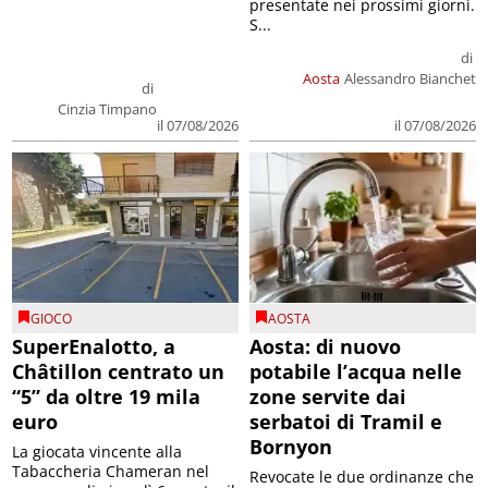
presentate nei prossimi giorni.
S...
di
Aosta
Alessandro Bianchet
di
Cinzia Timpano
il 07/08/2026
il 07/08/2026
GIOCO
AOSTA
SuperEnalotto, a
Aosta: di nuovo
Châtillon centrato un
potabile l’acqua nelle
“5” da oltre 19 mila
zone servite dai
euro
serbatoi di Tramil e
Bornyon
La giocata vincente alla
Tabaccheria Chameran nel
Revocate le due ordinanze che