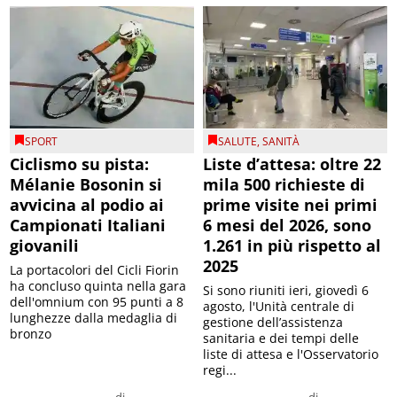
SPORT
SALUTE
,
SANITÀ
Ciclismo su pista:
Liste d’attesa: oltre 22
Mélanie Bosonin si
mila 500 richieste di
avvicina al podio ai
prime visite nei primi
Campionati Italiani
6 mesi del 2026, sono
giovanili
1.261 in più rispetto al
2025
La portacolori del Cicli Fiorin
ha concluso quinta nella gara
Si sono riuniti ieri, giovedì 6
dell'omnium con 95 punti a 8
agosto, l'Unità centrale di
lunghezze dalla medaglia di
gestione dell’assistenza
bronzo
sanitaria e dei tempi delle
liste di attesa e l'Osservatorio
regi...