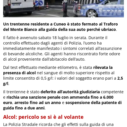
Un trentenne residente a Cuneo è stato fermato al Traforo
del Monte Bianco alla guida della sua auto perché ubriaco
.
Il fatto è avvenuto sabato 18 luglio in serata. Durante il
controllo effettuato dagli agenti di Polizia, l’uomo ha
immediatamente manifestato i sintomi correlati all’assunzione
di bevande alcoliche. Gli agenti hanno riscontrato forte odore
di alcol proveniente dall’abitacolo dell’auto.
Dal test effettuato mediante etilometro, è stata
rilevata la
presenza di alcol
nel sangue di molto superiore rispetto al
limite consentito di 0,5 g/l: i valori del soggetto erano pari a
2,5
g/l
.
Il trentenne è stato
deferito all’autorità giudiziaria
competente
e
rischia una sanzione penale con ammenda fino a 6.000
euro
,
arresto fino ad un anno
e
sospensione della patente di
guida fino a due anni
.
Alcol: pericolo se si è al volante
La Polizia Stradale ricorda che gli effetti sulla guida di una