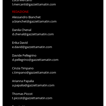
Luca Mercanti
l.mercanti@gazzettamatin.com
REDAZIONE
Alessandro Bianchet
a.bianchet@gazzettamatin.com
Danila Chenal
d.chenal@gazzettamatin.com
Erika David
e.david@gazzettamatin.com
Davide Pellegrino
d.pellegrino@gazzettamatin.com
Cinzia Timpano
c.timpano@gazzettamatin.com
Arianna Papalia
a.papalia@gazzettamatin.com
Thomas Piccot
t.piccot@gazzettamatin.com