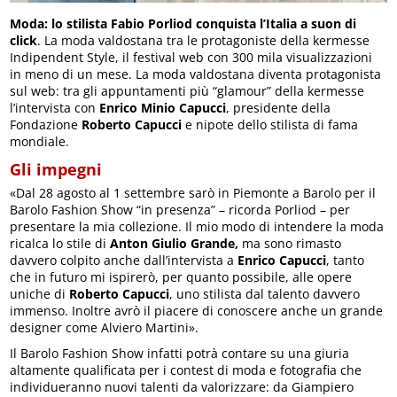
Moda: lo stilista Fabio Porliod conquista l’Italia a suon di
click
. La moda valdostana tra le protagoniste della kermesse
Indipendent Style, il festival web con 300 mila visualizzazioni
in meno di un mese. La moda valdostana diventa protagonista
sul web: tra gli appuntamenti più “glamour” della kermesse
l’intervista con
Enrico Minio Capucci
, presidente della
Fondazione
Roberto Capucci
e nipote dello stilista di fama
mondiale.
Gli impegni
«Dal 28 agosto al 1 settembre sarò in Piemonte a Barolo per il
Barolo Fashion Show “in presenza” – ricorda Porliod – per
presentare la mia collezione. Il mio modo di intendere la moda
ricalca lo stile di
Anton Giulio Grande,
ma sono rimasto
davvero colpito anche dall’intervista a
Enrico Capucci
, tanto
che in futuro mi ispirerò, per quanto possibile, alle opere
uniche di
Roberto Capucci
, uno stilista dal talento davvero
immenso. Inoltre avrò il piacere di conoscere anche un grande
designer come Alviero Martini».
Il Barolo Fashion Show infatti potrà contare su una giuria
altamente qualificata per i contest di moda e fotografia che
individueranno nuovi talenti da valorizzare: da Giampiero