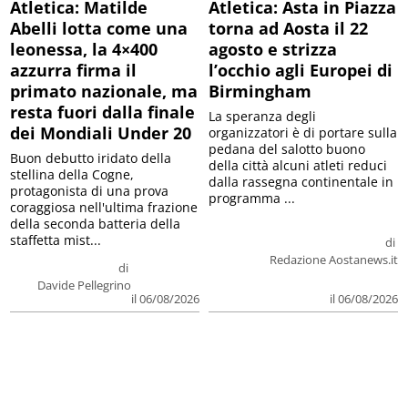
Atletica: Matilde
Atletica: Asta in Piazza
Abelli lotta come una
torna ad Aosta il 22
leonessa, la 4×400
agosto e strizza
azzurra firma il
l’occhio agli Europei di
primato nazionale, ma
Birmingham
resta fuori dalla finale
La speranza degli
dei Mondiali Under 20
organizzatori è di portare sulla
pedana del salotto buono
Buon debutto iridato della
della città alcuni atleti reduci
stellina della Cogne,
dalla rassegna continentale in
protagonista di una prova
programma ...
coraggiosa nell'ultima frazione
della seconda batteria della
staffetta mist...
di
Redazione Aostanews.it
di
Davide Pellegrino
il 06/08/2026
il 06/08/2026