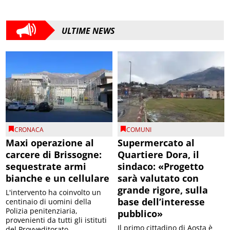
ULTIME NEWS
CRONACA
COMUNI
Maxi operazione al
Supermercato al
carcere di Brissogne:
Quartiere Dora, il
sequestrate armi
sindaco: «Progetto
bianche e un cellulare
sarà valutato con
grande rigore, sulla
L'intervento ha coinvolto un
base dell’interesse
centinaio di uomini della
Polizia penitenziaria,
pubblico»
provenienti da tutti gli istituti
Il primo cittadino di Aosta è
del Provveditorato