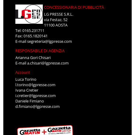
CONCESSIONARIA DI PUBBLICITÀ
LG PRESSE S.R.L.
via Festaz, 52
11100 AOSTA
Tel: 0165.231711
Fax: 0165.1820141
E-mail
segreteria@lgpresse.com
RESPONSABILE DI AGENZIA
Arianna Gori Chisari
E-mail
a.chisari@lgpresse.com
Account
Luca Torino
l.torino@lgpresse.com
Ivana Cretier
i.cretier@lgpresse.com
Daniele Fimiano
d.fimiano@lgpresse.com