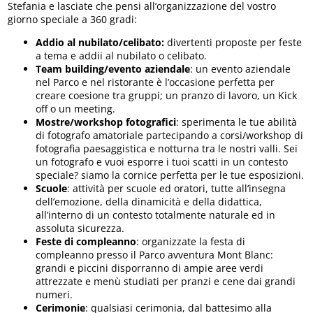
Stefania e lasciate che pensi all’organizzazione del vostro
giorno speciale a 360 gradi:
Addio al nubilato/celibato:
divertenti proposte per feste
a tema e addii al nubilato o celibato.
Team building/evento aziendale
: un evento aziendale
nel Parco e nel ristorante è l’occasione perfetta per
creare coesione tra gruppi; un pranzo di lavoro, un Kick
off o un meeting.
Mostre/workshop fotografici
: sperimenta le tue abilità
di fotografo amatoriale partecipando a corsi/workshop di
fotografia paesaggistica e notturna tra le nostri valli. Sei
un fotografo e vuoi esporre i tuoi scatti in un contesto
speciale? siamo la cornice perfetta per le tue esposizioni.
Scuole
: attività per scuole ed oratori, tutte all’insegna
dell’emozione, della dinamicità e della didattica,
all’interno di un contesto totalmente naturale ed in
assoluta sicurezza.
Feste di compleanno
: organizzate la festa di
compleanno presso il Parco avventura Mont Blanc:
grandi e piccini disporranno di ampie aree verdi
attrezzate e menù studiati per pranzi e cene dai grandi
numeri.
Cerimonie
: qualsiasi cerimonia, dal battesimo alla