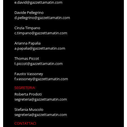
e.david@gazzettamatin.com
Davide Pellegrino
d.pellegrino@gazzettamatin.com
Cinzia Timpano
c.timpano@gazzettamatin.com
Arianna Papalia
a.papalia@gazzettamatin.com
Thomas Piccot
t.piccot@gazzettamatin.com
Fausto Vassoney
f.vassoney@gazzettamatin.com
SEGRETERIA
Roberta Prodoti
segreteria@gazzettamatin.com
Stefania Muscolo
segreteria@gazzettamatin.com
CONTATTACI