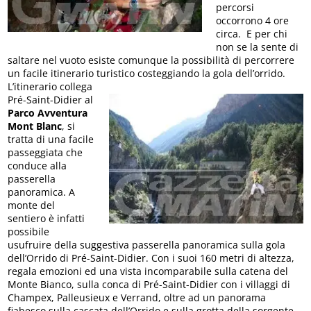
percorsi
occorrono 4 ore
circa. E per chi
non se la sente di
saltare nel vuoto esiste comunque la possibilità di percorrere
un facile itinerario turistico costeggiando la gola dell’orrido.
L’itinerario collega
Pré-Saint-Didier al
Parco Avventura
Mont Blanc
, si
tratta di una facile
passeggiata che
conduce alla
passerella
panoramica. A
monte del
sentiero è infatti
possibile
usufruire della suggestiva passerella panoramica sulla gola
dell’Orrido di Pré-Saint-Didier. Con i suoi 160 metri di altezza,
regala emozioni ed una vista incomparabile sulla catena del
Monte Bianco, sulla conca di Pré-Saint-Didier con i villaggi di
Champex, Palleusieux e Verrand, oltre ad un panorama
fiabesco sulla cascata dell’Orrido e sulla grotta della sorgente