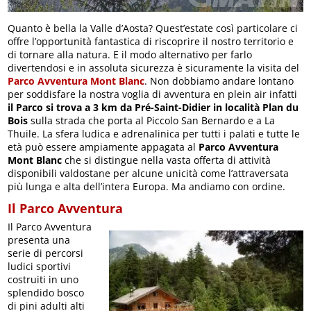
Quanto è bella la Valle d’Aosta? Quest’estate così particolare ci
offre l’opportunità fantastica di riscoprire il nostro territorio e
di tornare alla natura. E il modo alternativo per farlo
divertendosi e in assoluta sicurezza è sicuramente la visita del
Parco Avventura Mont Blanc
. Non dobbiamo andare lontano
per soddisfare la nostra voglia di avventura en plein air infatti
il Parco si trova a 3 km da Pré-Saint-Didier in località Plan du
Bois
sulla strada che porta al Piccolo San Bernardo e a La
Thuile. La sfera ludica e adrenalinica per tutti i palati e tutte le
età può essere ampiamente appagata al
Parco Avventura
Mont Blanc
che si distingue nella vasta offerta di attività
disponibili valdostane per alcune unicità come l’attraversata
più lunga e alta dell’intera Europa. Ma andiamo con ordine.
Il Parco Avventura
Il Parco Avventura
presenta una
serie di percorsi
ludici sportivi
costruiti in uno
splendido bosco
di pini adulti alti