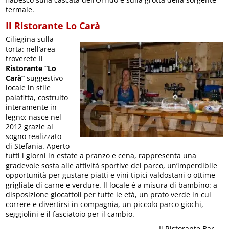
termale.
Il Ristorante Lo Carà
Ciliegina sulla
torta: nell’area
troverete Il
Ristorante “Lo
Carà”
suggestivo
locale in stile
palafitta, costruito
interamente in
legno; nasce nel
2012 grazie al
sogno realizzato
di Stefania. Aperto
tutti i giorni in estate a pranzo e cena, rappresenta una
gradevole sosta alle attività sportive del parco, un’imperdibile
opportunità per gustare piatti e vini tipici valdostani o ottime
grigliate di carne e verdure. Il locale è a misura di bambino: a
disposizione giocattoli per tutte le età, un prato verde in cui
correre e divertirsi in compagnia, un piccolo parco giochi,
seggiolini e il fasciatoio per il cambio.
Il Ristorante Bar