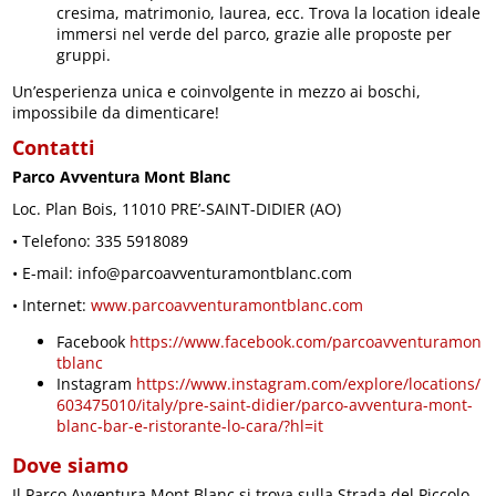
cresima, matrimonio, laurea, ecc. Trova la location ideale
immersi nel verde del parco, grazie alle proposte per
gruppi.
Un’esperienza unica e coinvolgente in mezzo ai boschi,
impossibile da dimenticare!
Contatti
Parco Avventura Mont Blanc
Loc. Plan Bois, 11010 PRE’-SAINT-DIDIER (AO)
• Telefono: 335 5918089
• E-mail: info@parcoavventuramontblanc.com
• Internet:
www.parcoavventuramontblanc.com
Facebook
https://www.facebook.com/parcoavventuramon
tblanc
Instagram
https://www.instagram.com/explore/locations/
603475010/italy/pre-saint-didier/parco-avventura-mont-
blanc-bar-e-ristorante-lo-cara/?hl=it
Dove siamo
Il Parco Avventura Mont Blanc si trova sulla Strada del Piccolo