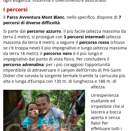
ogni esigenza. Insomma il divertimento è assicurato!
I percorsi
Il
Parco Avventura Mont Blanc
, nello specifico, dispone di
7
percorsi di diverse difficoltà
.
Si parte dal
percorso azzurro
, il più facile (altezza massima da
terra 2 metri), si prosegue con
3 percorsi intermedi
(altezza
massima da terra 8 metri), a seguire il
percorso rosso
(chiuso
se c’è troppa neve) il più impegnativo e lungo (altezza massima
da terra 18 metri); il
percorso nero
è il più lungo e
impegnativo dal punto di vista fisico. Per concludere il
percorso adrenalina
: per i più coraggiosi l’opportunità
imperdibile di attraversare il canyon dell’Orrido di Pré-Saint-
Didier che sorvola la sorgente termale tramite la carrucola più
alta e lunga d’Europa con 130 m. di lunghezza e 188 m. di
altezza.
Un’esperienza
esaltante ed
irripetibile che vi
lascerà a bocca
aperta e senza
fiato! Per
effettuare tutti i