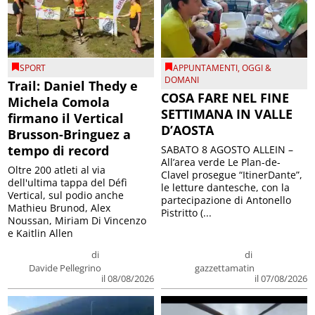
SPORT
APPUNTAMENTI
,
OGGI &
DOMANI
Trail: Daniel Thedy e
COSA FARE NEL FINE
Michela Comola
SETTIMANA IN VALLE
firmano il Vertical
D’AOSTA
Brusson-Bringuez a
tempo di record
SABATO 8 AGOSTO ALLEIN –
All’area verde Le Plan-de-
Oltre 200 atleti al via
Clavel prosegue “ItinerDante”,
dell'ultima tappa del Défì
le letture dantesche, con la
Vertical, sul podio anche
partecipazione di Antonello
Mathieu Brunod, Alex
Pistritto (...
Noussan, Miriam Di Vincenzo
e Kaitlin Allen
di
di
Davide Pellegrino
gazzettamatin
il 08/08/2026
il 07/08/2026