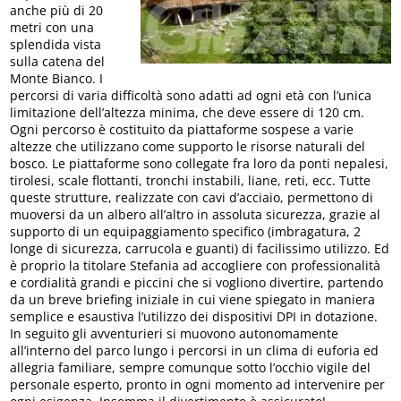
anche più di 20
metri con una
splendida vista
sulla catena del
Monte Bianco. I
percorsi di varia difficoltà sono adatti ad ogni età con l’unica
limitazione dell’altezza minima, che deve essere di 120 cm.
Ogni percorso è costituito da piattaforme sospese a varie
altezze che utilizzano come supporto le risorse naturali del
bosco. Le piattaforme sono collegate fra loro da ponti nepalesi,
tirolesi, scale flottanti, tronchi instabili, liane, reti, ecc. Tutte
queste strutture, realizzate con cavi d’acciaio, permettono di
muoversi da un albero all’altro in assoluta sicurezza, grazie al
supporto di un equipaggiamento specifico (imbragatura, 2
longe di sicurezza, carrucola e guanti) di facilissimo utilizzo. Ed
è proprio la titolare Stefania ad accogliere con professionalità
e cordialità grandi e piccini che si vogliono divertire, partendo
da un breve briefing iniziale in cui viene spiegato in maniera
semplice e esaustiva l’utilizzo dei dispositivi DPI in dotazione.
In seguito gli avventurieri si muovono autonomamente
all’interno del parco lungo i percorsi in un clima di euforia ed
allegria familiare, sempre comunque sotto l’occhio vigile del
personale esperto, pronto in ogni momento ad intervenire per