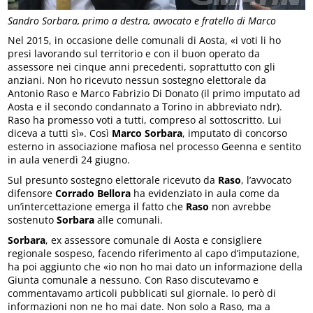
Sandro Sorbara, primo a destra, avvocato e fratello di Marco
Nel 2015, in occasione delle comunali di Aosta, «i voti li ho
presi lavorando sul territorio e con il buon operato da
assessore nei cinque anni precedenti, soprattutto con gli
anziani. Non ho ricevuto nessun sostegno elettorale da
Antonio Raso e Marco Fabrizio Di Donato (il primo imputato ad
Aosta e il secondo condannato a Torino in abbreviato ndr).
Raso ha promesso voti a tutti, compreso al sottoscritto. Lui
diceva a tutti sì». Così
Marco Sorbara
, imputato di concorso
esterno in associazione mafiosa nel processo Geenna e sentito
in aula venerdì 24 giugno.
Sul presunto sostegno elettorale ricevuto da
Raso
, l’avvocato
difensore
Corrado Bellora
ha evidenziato in aula come da
un’intercettazione emerga il fatto che
Raso
non avrebbe
sostenuto
Sorbara
alle comunali.
Sorbara
, ex assessore comunale di Aosta e consigliere
regionale sospeso, facendo riferimento al capo d’imputazione,
ha poi aggiunto che «io non ho mai dato un informazione della
Giunta comunale a nessuno. Con Raso discutevamo e
commentavamo articoli pubblicati sul giornale. Io però di
informazioni non ne ho mai date. Non solo a Raso, ma a