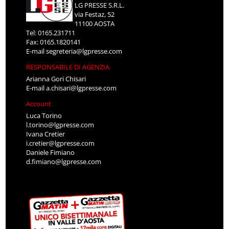
LG PRESSE S.R.L.
via Festaz, 52
11100 AOSTA
Tel: 0165.231711
Fax: 0165.1820141
E-mail
segreteria@lgpresse.com
RESPONSABILE DI AGENZIA
Arianna Gori Chisari
E-mail
a.chisari@lgpresse.com
Account
Luca Torino
l.torino@lgpresse.com
Ivana Cretier
i.cretier@lgpresse.com
Daniele Fimiano
d.fimiano@lgpresse.com