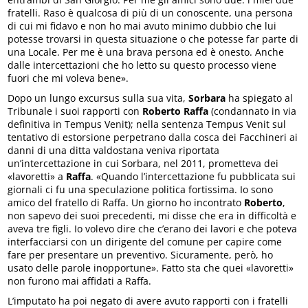
fratelli. Raso è qualcosa di più di un conoscente, una persona
di cui mi fidavo e non ho mai avuto minimo dubbio che lui
potesse trovarsi in questa situazione o che potesse far parte di
una Locale. Per me è una brava persona ed è onesto. Anche
dalle intercettazioni che ho letto su questo processo viene
fuori che mi voleva bene».
Dopo un lungo excursus sulla sua vita,
Sorbara
ha spiegato al
Tribunale i suoi rapporti con
Roberto Raffa
(condannato in via
definitiva in Tempus Venit); nella sentenza Tempus Venit sul
tentativo di estorsione perpetrano dalla cosca dei Facchineri ai
danni di una ditta valdostana veniva riportata
un’intercettazione in cui Sorbara, nel 2011, prometteva dei
«lavoretti» a
Raffa
. «Quando l’intercettazione fu pubblicata sui
giornali ci fu una speculazione politica fortissima. Io sono
amico del fratello di Raffa. Un giorno ho incontrato
Roberto
,
non sapevo dei suoi precedenti, mi disse che era in difficoltà e
aveva tre figli. Io volevo dire che c’erano dei lavori e che poteva
interfacciarsi con un dirigente del comune per capire come
fare per presentare un preventivo. Sicuramente, però, ho
usato delle parole inopportune». Fatto sta che quei «lavoretti»
non furono mai affidati a Raffa.
L’imputato ha poi negato di avere avuto rapporti con i fratelli