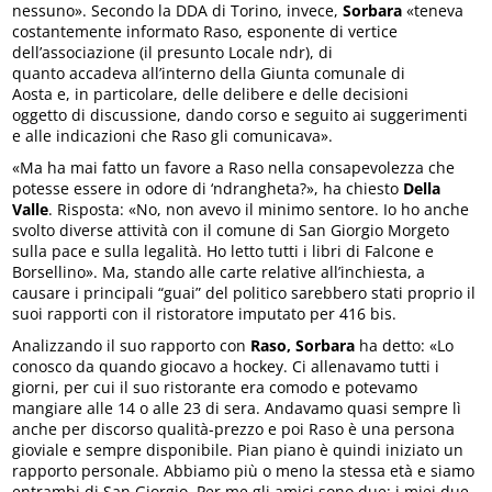
nessuno». Secondo la DDA di Torino, invece,
Sorbara
«teneva
costantemente informato Raso, esponente di vertice
dell’associazione (il presunto Locale ndr), di
quanto accadeva all’interno della Giunta comunale di
Aosta e, in particolare, delle delibere e delle decisioni
oggetto di discussione, dando corso e seguito ai suggerimenti
e alle indicazioni che Raso gli comunicava».
«Ma ha mai fatto un favore a Raso nella consapevolezza che
potesse essere in odore di ‘ndrangheta?», ha chiesto
Della
Valle
. Risposta: «No, non avevo il minimo sentore. Io ho anche
svolto diverse attività con il comune di San Giorgio Morgeto
sulla pace e sulla legalità. Ho letto tutti i libri di Falcone e
Borsellino». Ma, stando alle carte relative all’inchiesta, a
causare i principali “guai” del politico sarebbero stati proprio il
suoi rapporti con il ristoratore imputato per 416 bis.
Analizzando il suo rapporto con
Raso,
Sorbara
ha detto: «Lo
conosco da quando giocavo a hockey. Ci allenavamo tutti i
giorni, per cui il suo ristorante era comodo e potevamo
mangiare alle 14 o alle 23 di sera. Andavamo quasi sempre lì
anche per discorso qualità-prezzo e poi Raso è una persona
gioviale e sempre disponibile. Pian piano è quindi iniziato un
rapporto personale. Abbiamo più o meno la stessa età e siamo
entrambi di San Giorgio. Per me gli amici sono due: i miei due