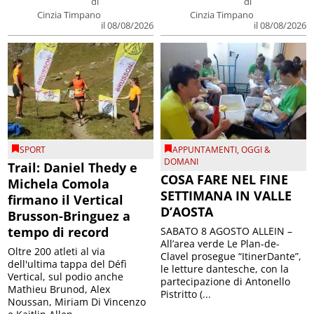
di
di
Cinzia Timpano
Cinzia Timpano
il 08/08/2026
il 08/08/2026
SPORT
APPUNTAMENTI
,
OGGI &
DOMANI
Trail: Daniel Thedy e
COSA FARE NEL FINE
Michela Comola
SETTIMANA IN VALLE
firmano il Vertical
D’AOSTA
Brusson-Bringuez a
tempo di record
SABATO 8 AGOSTO ALLEIN –
All’area verde Le Plan-de-
Oltre 200 atleti al via
Clavel prosegue “ItinerDante”,
dell'ultima tappa del Défì
le letture dantesche, con la
Vertical, sul podio anche
partecipazione di Antonello
Mathieu Brunod, Alex
Pistritto (...
Noussan, Miriam Di Vincenzo