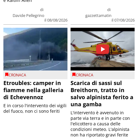
e Kaitlin Allen
di
di
Davide Pellegrino
gazzettamatin
il 08/08/2026
il 07/08/2026
CRONACA
CRONACA
Etroubles: camper in
Scarica di sassi sul
fiamme nella galleria
Breithorn, tratto in
di Echevennoz
salvo alpinista ferito a
una gamba
E in corso l'intervento dei vigili
del fuoco, non ci sono feriti
L'intervento è avvenuto in
parte via terra e in parte con
l'elicottero a causa delle
condizioni meteo. L'alpinista
non ha riportato gravi ferite