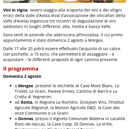
Vini in vigna
, ovvero viaggio alla scoperta dei vini e dei vitigni
eroici della Valle d’Aosta.Vival (l’associazione dei viticoltori della
Valle d’Aosta) organizza tre incontri di degustazione di vini
valdostani in luoghi differenti, alta, media e bassa Valle.
Sono venti le aziende che aderiscono all’iniziativa, il cui primo
appuntamento è stato domenica 2 agosto a Morgex.
Dalle 17 alle 20 potrà essere effettuato l’acquisto di un calice
con pochette, a 15 euro, che permetterà di assaggiare – e
acquistare – le differenti proposte di ogni cantina presente.
Il programma
Domenica 2 agosto
:
a
Morgex
presenti le etichette di Cave Mont Blanc, Lo
Triolet, Le Grain, Pavese Ermes, Cantina di Barrò e La
Crotta di Vegneron;
ad
Aosta
, in Regione La Rochère, Grosjean Vins, l’Institut
Agricole Régional, la Maison Agricole D&D, la Cave des
onze Communes e Le Grain;
a
Donnas
, presso il Vigneto Comunale Materia in Località
Ronc-de-Vaccaz, la Cave Coop. Di Donnas, La Vrille,