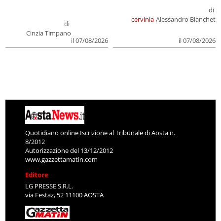
di
cervinia
Alessandro Bianchet
di
Cinzia Timpano
il 07/08/2026
il 07/08/2026
Quotidiano online Iscrizione al Tribunale di Aosta n.
8/2012
Autorizzazione del 13/12/2012
www.gazzettamatin.com
Editore
LG PRESSE S.R.L.
via Festaz, 52 11100 AOSTA