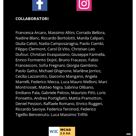
COLLABORATORI
Francesca Arcaro, Massimo Altini, Corrado Bellora,
Nadine Blanc, Riccardo Bortolotti, Manila Calipari,
Giulia Calisti, Nadia Camposaragna, Paolo Ciambi,
Filippo Clermont, Carol Di Vito, Christian Leo
Dufour, Christian Evaspasiano, Giuseppe Farinella,
Enrico Formento Dojot, Bruno Fracasso, Fabio
Francesconi, Sofia Fregnani, Giorgia Gambino,
Paolo Gatto, Michael Ghignone, Marlène Jorrioz,
Cecilia Lazzarotto, Giacomo Mangano, Angela
Marrelli, Federico Mecca, Luca Mauro Melloni, Marc
Montrosset, Matteo Nigra, Sabrina Olibano,
Emiliano Pala, Gabriele Peloso, Maurizio Pitti, Loris
Ponsetto, Andrea Portigliatti, Mattia Pramotton,
Deniel Pession, Raffaele Romano, Enrico Ruggeri,
Riccardo Savoye, Federica Tercinod, Federico
Tigellio Benvenuto, Luca Massimo Trifilò