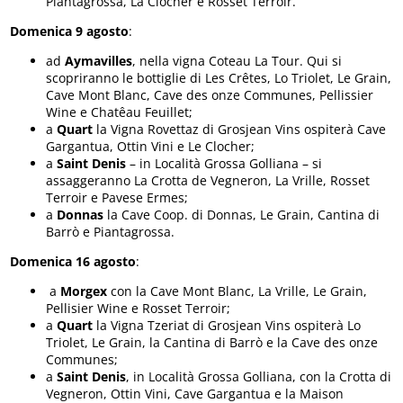
Piantagrossa, La Clocher e Rosset Terroir.
Domenica 9 agosto
:
ad
Aymavilles
, nella vigna Coteau La Tour. Qui si
scopriranno le bottiglie di Les Crêtes, Lo Triolet, Le Grain,
Cave Mont Blanc, Cave des onze Communes, Pellissier
Wine e Chatêau Feuillet;
a
Quart
la Vigna Rovettaz di Grosjean Vins ospiterà Cave
Gargantua, Ottin Vini e Le Clocher;
a
Saint Denis
– in Località Grossa Golliana – si
assaggeranno La Crotta de Vegneron, La Vrille, Rosset
Terroir e Pavese Ermes;
a
Donnas
la Cave Coop. di Donnas, Le Grain, Cantina di
Barrò e Piantagrossa.
Domenica 16 agosto
:
a
Morgex
con la Cave Mont Blanc, La Vrille, Le Grain,
Pellisier Wine e Rosset Terroir;
a
Quart
la Vigna Tzeriat di Grosjean Vins ospiterà Lo
Triolet, Le Grain, la Cantina di Barrò e la Cave des onze
Communes;
a
Saint Denis
, in Località Grossa Golliana, con la Crotta di
Vegneron, Ottin Vini, Cave Gargantua e la Maison