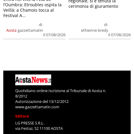
regionale, si è tenuta la
l’Oumbra; Etroubles ospita la
cerimonia di giuramento
Veillà; a Chamois tocca al
Festival A...
di
di
Aosta
gazzettamatin
ethienne bredy
il 07/08/2026
il 07/08/2026
Quotidiano online Iscrizione al Tribunale di Aosta n.
8/2012
Autorizzazione del 13/12/2012
www.gazzettamatin.com
Editore
LG PRESSE S.R.L.
via Festaz, 52 11100 AOSTA