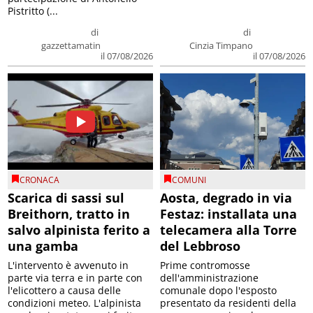
Pistritto (...
di
di
gazzettamatin
Cinzia Timpano
il 07/08/2026
il 07/08/2026
CRONACA
COMUNI
Scarica di sassi sul
Aosta, degrado in via
Breithorn, tratto in
Festaz: installata una
salvo alpinista ferito a
telecamera alla Torre
una gamba
del Lebbroso
L'intervento è avvenuto in
Prime contromosse
parte via terra e in parte con
dell'amministrazione
l'elicottero a causa delle
comunale dopo l'esposto
condizioni meteo. L'alpinista
presentato da residenti della