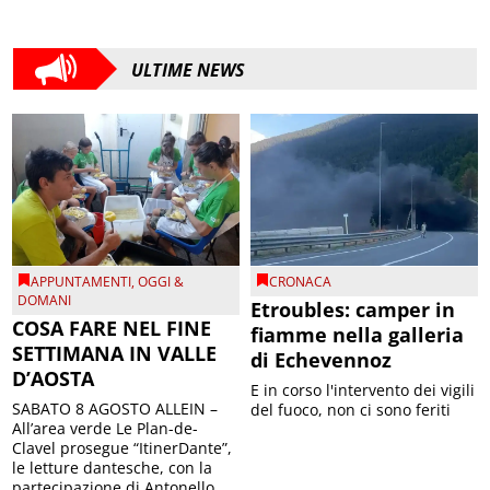
ULTIME NEWS
APPUNTAMENTI
,
OGGI &
CRONACA
DOMANI
Etroubles: camper in
COSA FARE NEL FINE
fiamme nella galleria
SETTIMANA IN VALLE
di Echevennoz
D’AOSTA
E in corso l'intervento dei vigili
SABATO 8 AGOSTO ALLEIN –
del fuoco, non ci sono feriti
All’area verde Le Plan-de-
Clavel prosegue “ItinerDante”,
le letture dantesche, con la
partecipazione di Antonello