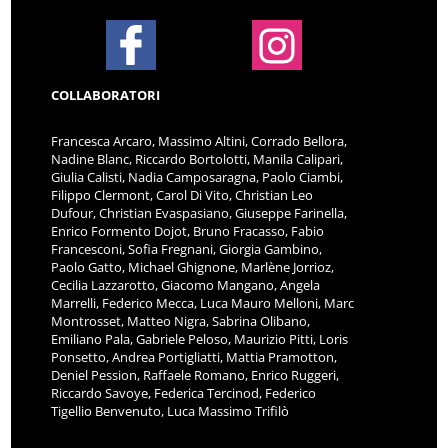
COLLABORATORI
Francesca Arcaro, Massimo Altini, Corrado Bellora,
Nadine Blanc, Riccardo Bortolotti, Manila Calipari,
Giulia Calisti, Nadia Camposaragna, Paolo Ciambi,
Filippo Clermont, Carol Di Vito, Christian Leo
Dufour, Christian Evaspasiano, Giuseppe Farinella,
Enrico Formento Dojot, Bruno Fracasso, Fabio
Francesconi, Sofia Fregnani, Giorgia Gambino,
Paolo Gatto, Michael Ghignone, Marlène Jorrioz,
Cecilia Lazzarotto, Giacomo Mangano, Angela
Marrelli, Federico Mecca, Luca Mauro Melloni, Marc
Montrosset, Matteo Nigra, Sabrina Olibano,
Emiliano Pala, Gabriele Peloso, Maurizio Pitti, Loris
Ponsetto, Andrea Portigliatti, Mattia Pramotton,
Deniel Pession, Raffaele Romano, Enrico Ruggeri,
Riccardo Savoye, Federica Tercinod, Federico
Tigellio Benvenuto, Luca Massimo Trifilò