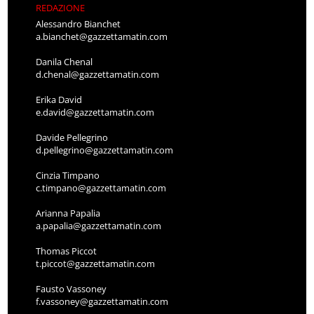
REDAZIONE
Alessandro Bianchet
a.bianchet@gazzettamatin.com
Danila Chenal
d.chenal@gazzettamatin.com
Erika David
e.david@gazzettamatin.com
Davide Pellegrino
d.pellegrino@gazzettamatin.com
Cinzia Timpano
c.timpano@gazzettamatin.com
Arianna Papalia
a.papalia@gazzettamatin.com
Thomas Piccot
t.piccot@gazzettamatin.com
Fausto Vassoney
f.vassoney@gazzettamatin.com