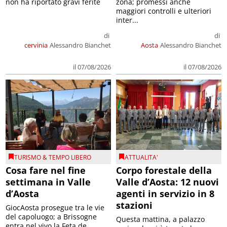
non ha riportato gravi ferite
zona; promessi anche
maggiori controlli e ulteriori
inter...
di
di
cervinia
Alessandro Bianchet
Aosta
Alessandro Bianchet
il 07/08/2026
il 07/08/2026
TURISMO & TEMPO LIBERO
ATTUALITA'
Cosa fare nel fine
Corpo forestale della
settimana in Valle
Valle d’Aosta: 12 nuovi
d’Aosta
agenti in servizio in 8
stazioni
GiocAosta prosegue tra le vie
del capoluogo; a Brissogne
Questa mattina, a palazzo
entra nel vivo la Feta de