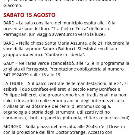
Giacomo.
SABATO 15 AGOSTO
BARD – La sala consiliare del municipio ospita alle 16 la
presentazione del libro ”Tra Cielo e Terra” di Roberto
Parmagnani (un viaggio avventuroso verso la luce).
BARD – Nella chiesa Santa Maria Assunta, alle 21, risuonerà la
voce della soprano Sandra Balducci. Si esibirà con il suo
gruppo vocale/lirico “Cantare in Libertà”.
GABY – Nell’area verde Tzendelabò, alle 12, è in programma la
grigliata di ferragosto. Prenotazione obbligatoria al numero
347 6924079 dalle 16 alle 19.
LA THUILE – Sul palco centrale delle manifestazioni, alle 21, si
esibirà il duo Boniface-Milleret, al secolo Rémy Boniface e
Philippe Milleret, che proporranno brani tradizionali ma non
solo: i due artisti realizzeranno anche degli intermezzi sulla
civilisation valdôtaine e dei cenni di etnomusicologia,
organologia e storia degli strumenti utilizzati (violino,
cornamusa, flauti, organetto, ghironda, chitarra e percussioni).
MORGEX – Sulla piazza del mercato, alle 20.45, c’è il Drive-in
con la proiezione del film Doctor Strange. Accesso con