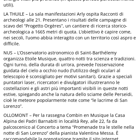
utili).
LA THUILE – La sala manifestazioni Arly ospita Racconti di
archeologi alle 21. Presentano i risultati delle campagne di
scavo del “Progetto Orgères”, un cantiere di ricerca storico-
archeologica a 1665 metri di quota. L’obiettivo è capire come,
nei secoli, l’uomo abbia interagito con un territorio così aspro e
difficile.
NUS – L’Osservatorio astronomico di Saint-Barthélemy
organizza Etoile Musique, quattro notti tra scienza e tradizioni.
Ogni turno, della durata di un’ora, prevede l’osservazione
guidata del cielo a occhio nudo (l’utilizzo degli oculari al
telescopio è sconsigliato per motivi sanitari). Grazie a speciali
puntatori laser, ricercatori e divulgatori illustreranno le
costellazioni e gli astri più importanti visibili in queste notti
estive, spiegando anche la natura dello sciame delle Perseidi,
cioè le meteore popolarmente note come “le lacrime di San
Lorenzo”.
OLLOMONT – Per la rassegna Combin en Musique la Casa
Alpina dei Padri Barnabiti in località Rey, alle 22, fa da
palcoscenico al Concerto a tema “Promenade tra le stelle nella
notte di San Lorenzo” della pianista Valentina Messa. È
raccomandabile la prenotazione tramite il sito internet