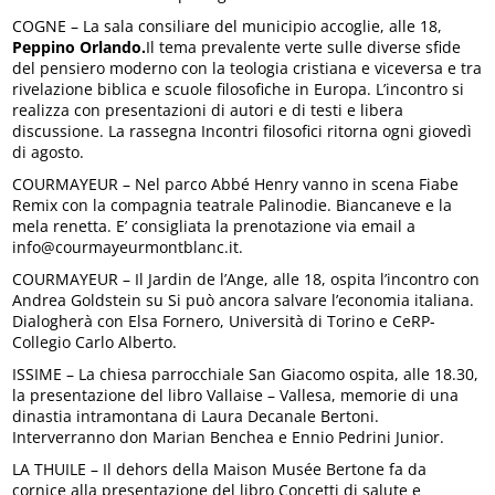
COGNE – La sala consiliare del municipio accoglie, alle 18,
Peppino Orlando.
Il tema prevalente verte sulle diverse sfide
del pensiero moderno con la teologia cristiana e viceversa e tra
rivelazione biblica e scuole filosofiche in Europa. L’incontro si
realizza con presentazioni di autori e di testi e libera
discussione. La rassegna Incontri filosofici ritorna ogni giovedì
di agosto.
COURMAYEUR – Nel parco Abbé Henry vanno in scena Fiabe
Remix con la compagnia teatrale Palinodie. Biancaneve e la
mela renetta. E’ consigliata la prenotazione via email a
info@courmayeurmontblanc.it.
COURMAYEUR – Il Jardin de l’Ange, alle 18, ospita l’incontro con
Andrea Goldstein su Si può ancora salvare l’economia italiana.
Dialogherà con Elsa Fornero, Università di Torino e CeRP-
Collegio Carlo Alberto.
ISSIME – La chiesa parrocchiale San Giacomo ospita, alle 18.30,
la presentazione del libro Vallaise – Vallesa, memorie di una
dinastia intramontana di Laura Decanale Bertoni.
Interverranno don Marian Benchea e Ennio Pedrini Junior.
LA THUILE – Il dehors della Maison Musée Bertone fa da
cornice alla presentazione del libro Concetti di salute e