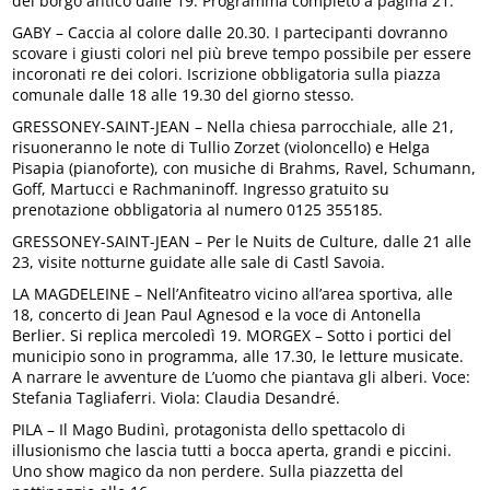
del borgo antico dalle 19. Programma completo a pagina 21.
GABY – Caccia al colore dalle 20.30. I partecipanti dovranno
scovare i giusti colori nel più breve tempo possibile per essere
incoronati re dei colori. Iscrizione obbligatoria sulla piazza
comunale dalle 18 alle 19.30 del giorno stesso.
GRESSONEY-SAINT-JEAN – Nella chiesa parrocchiale, alle 21,
risuoneranno le note di Tullio Zorzet (violoncello) e Helga
Pisapia (pianoforte), con musiche di Brahms, Ravel, Schumann,
Goff, Martucci e Rachmaninoff. Ingresso gratuito su
prenotazione obbligatoria al numero 0125 355185.
GRESSONEY-SAINT-JEAN – Per le Nuits de Culture, dalle 21 alle
23, visite notturne guidate alle sale di Castl Savoia.
LA MAGDELEINE – Nell’Anfiteatro vicino all’area sportiva, alle
18, concerto di Jean Paul Agnesod e la voce di Antonella
Berlier. Si replica mercoledì 19. MORGEX – Sotto i portici del
municipio sono in programma, alle 17.30, le letture musicate.
A narrare le avventure de L’uomo che piantava gli alberi. Voce:
Stefania Tagliaferri. Viola: Claudia Desandré.
PILA – Il Mago Budinì, protagonista dello spettacolo di
illusionismo che lascia tutti a bocca aperta, grandi e piccini.
Uno show magico da non perdere. Sulla piazzetta del