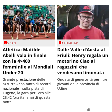
SPORT
ATTUALITA'
Atletica: Matilde
Dalle Valle d’Aosta al
Abelli vola in finale
Friuli: Henry regala un
con la 4×400
motorino Ciao ai
femminile ai Mondiali
ragazzini che
Under 20
vendevano limonata
Grande prestazione delle
Ondata di generosità per i tre
azzurre - con tanto di record
giovani della provincia di
nazionale - sulla pista di
Udine
Eugene, la gara per l'oro alle
23.42 (ora italiana) di questa
notte
di
di