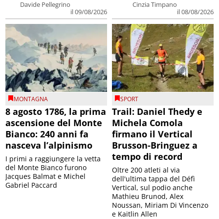
Davide Pellegrino
Cinzia Timpano
il 09/08/2026
il 08/08/2026
MONTAGNA
SPORT
8 agosto 1786, la prima
Trail: Daniel Thedy e
ascensione del Monte
Michela Comola
Bianco: 240 anni fa
firmano il Vertical
nasceva l’alpinismo
Brusson-Bringuez a
tempo di record
I primi a raggiungere la vetta
del Monte Bianco furono
Oltre 200 atleti al via
Jacques Balmat e Michel
dell'ultima tappa del Défì
Gabriel Paccard
Vertical, sul podio anche
Mathieu Brunod, Alex
Noussan, Miriam Di Vincenzo
e Kaitlin Allen