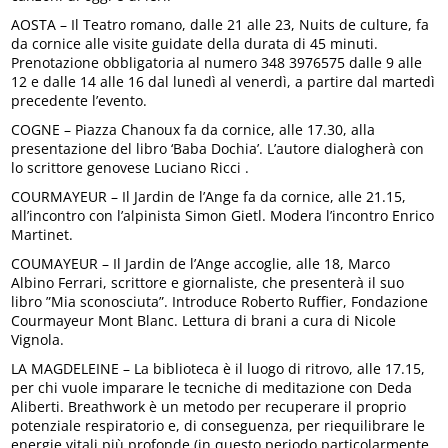
AOSTA – Il Teatro romano, dalle 21 alle 23, Nuits de culture, fa
da cornice alle visite guidate della durata di 45 minuti.
Prenotazione obbligatoria al numero 348 3976575 dalle 9 alle
12 e dalle 14 alle 16 dal lunedì al venerdì, a partire dal martedì
precedente l’evento.
COGNE – Piazza Chanoux fa da cornice, alle 17.30, alla
presentazione del libro ‘Baba Dochia’. L’autore dialogherà con
lo scrittore genovese Luciano Ricci .
COURMAYEUR – Il Jardin de l’Ange fa da cornice, alle 21.15,
all’incontro con l’alpinista Simon Gietl. Modera l’incontro Enrico
Martinet.
COUMAYEUR – Il Jardin de l’Ange accoglie, alle 18, Marco
Albino Ferrari, scrittore e giornaliste, che presenterà il suo
libro ”Mia sconosciuta”. Introduce Roberto Ruffier, Fondazione
Courmayeur Mont Blanc. Lettura di brani a cura di Nicole
Vignola.
LA MAGDELEINE – La biblioteca è il luogo di ritrovo, alle 17.15,
per chi vuole imparare le tecniche di meditazione con Deda
Aliberti. Breathwork è un metodo per recuperare il proprio
potenziale respiratorio e, di conseguenza, per riequilibrare le
energie vitali più profonde (in questo periodo particolarmente