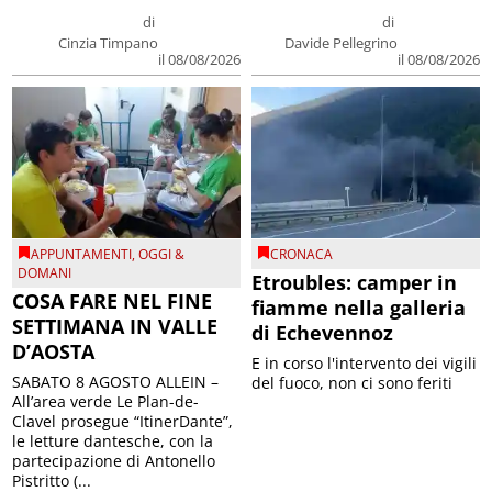
di
di
Cinzia Timpano
Davide Pellegrino
il 08/08/2026
il 08/08/2026
APPUNTAMENTI
,
OGGI &
CRONACA
DOMANI
Etroubles: camper in
COSA FARE NEL FINE
fiamme nella galleria
SETTIMANA IN VALLE
di Echevennoz
D’AOSTA
E in corso l'intervento dei vigili
SABATO 8 AGOSTO ALLEIN –
del fuoco, non ci sono feriti
All’area verde Le Plan-de-
Clavel prosegue “ItinerDante”,
le letture dantesche, con la
partecipazione di Antonello
Pistritto (...