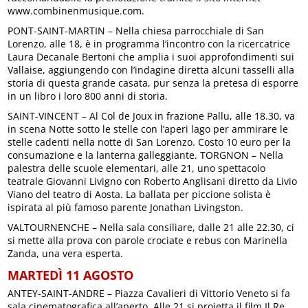
www.combinenmusique.com.
PONT-SAINT-MARTIN – Nella chiesa parrocchiale di San
Lorenzo, alle 18, è in programma l’incontro con la ricercatrice
Laura Decanale Bertoni che amplia i suoi approfondimenti sui
Vallaise, aggiungendo con l’indagine diretta alcuni tasselli alla
storia di questa grande casata, pur senza la pretesa di esporre
in un libro i loro 800 anni di storia.
SAINT-VINCENT – Al Col de Joux in frazione Pallu, alle 18.30, va
in scena Notte sotto le stelle con l’aperi lago per ammirare le
stelle cadenti nella notte di San Lorenzo. Costo 10 euro per la
consumazione e la lanterna galleggiante. TORGNON – Nella
palestra delle scuole elementari, alle 21, uno spettacolo
teatrale Giovanni Livigno con Roberto Anglisani diretto da Livio
Viano del teatro di Aosta. La ballata per piccione solista è
ispirata al più famoso parente Jonathan Livingston.
VALTOURNENCHE – Nella sala consiliare, dalle 21 alle 22.30, ci
si mette alla prova con parole crociate e rebus con Marinella
Zanda, una vera esperta.
MARTEDÌ 11 AGOSTO
ANTEY-SAINT-ANDRE – Piazza Cavalieri di Vittorio Veneto si fa
sala cinematografica all’aperto. Alle 21 si proietta il film Il Re