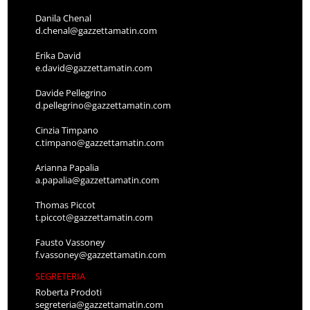
Danila Chenal
d.chenal@gazzettamatin.com
Erika David
e.david@gazzettamatin.com
Davide Pellegrino
d.pellegrino@gazzettamatin.com
Cinzia Timpano
c.timpano@gazzettamatin.com
Arianna Papalia
a.papalia@gazzettamatin.com
Thomas Piccot
t.piccot@gazzettamatin.com
Fausto Vassoney
f.vassoney@gazzettamatin.com
SEGRETERIA
Roberta Prodoti
segreteria@gazzettamatin.com