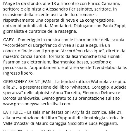
l’Ange fa da sfondo, alle 18 all’incontro con Enrico Camanni,
scrittore e alpinista e Alessandro Perissinotto, scrittore, in
occasione della recente uscita dei loro romanzi,
rispettivamente Una coperta di neve e La congregazione,
entrambi pubblicati da Mondadori. Dialogano con Paola Zoppi,
giornalista e curatrice della rassegna.
GABY – Pomeriggio in musica con le fisarmoniche della scuola
“Accordéon” di Borgofranco d’Ivrea al quale seguirà un
concerto finale con il gruppo “Accordèon classique”, diretto dal
maestro Cinzia Tarditi, formato da fisarmoniche tradizionali,
fisarmonica elettronium, fisarmonica basso, saxofono e
percussioni. L’appuntamento è all’area verde Tzendelabò dalle.
Ingresso libero.
GRESSONEY-SAINT-JEAN – La tendostruttura Wohnplatz ospita,
alle 21, la presentazione del libro “Whiteout. Coraggio, audacia
speranza” delle alpiniste Anna Torretta, Eleonora Delnevo e
Dorota Bankowska. Evento gratuito su prenotazione sul sito
www.gressoneywalserfestival.com.
LA THUILE – La sala manifestazioni Arly fa da cornice, alle 21,
alla presentazione del libro “Appunti di climatologia storica in
Valle d’Aosta” di Mauro Caniggia Nicolotti e Luca Poggianti.