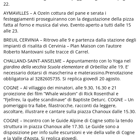
22.
AYMAVILLES – A OzeIn cottura del pane e serata i
festeggiamenti proseguiranno con la degustazione della pizza
fatta al forno e musica dal vivo. Evento aperto a tutti dalle 15
alle 23.
BREUIL CERVINIA – Ritrovo alle 9 e partenza dalla stazione degli
impianti di risalita di Cervinia – Plan Maison con l’autore
Roberto Mantovani sulle tracce di Carrel.
CHALLAND-SAINT-ANSELME – Appuntamento con lo Yoga nel
giardino della vecchia Scuola elementare di Orbeillaz
alle 19. E’
necessario dotarsi di mascherina e materassino.Prenotazione
obbligatoria al 3282605735. Si replica giovedì 20 agosto.
COGNE – Al villaggio dei minatori, alle 9.30, 16.30 e 21
proiezione dei film ”Whale wisdom” di Rick Rosenthal e
”Fjellrev, la quête scandinave” di Baptiste Deturc. COGNE – Un
pomeriggio tra fiabe, filastrocche, racconti da leggere,
ascoltare, illustrare e cantare sulla piazza Chanoux dalle 15.30.
COGNE – Incontro con le Guide Alpine di Cogne sotto la tendo
struttura in piazza Chanoux alle 17.30. Le Guide sono a
disposizione per info sulle escursioni e vie della valle di Cogne
e la Valle d’Aosta. Si replica giovedì.