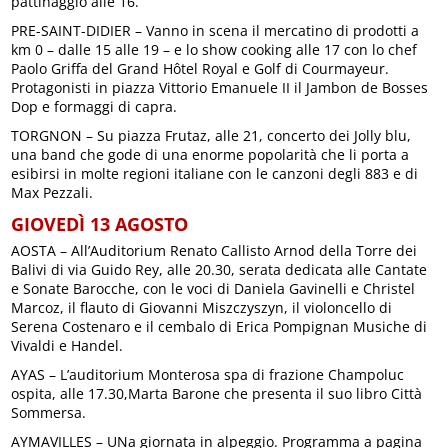
pattinaggio alle 16.
PRE-SAINT-DIDIER – Vanno in scena il mercatino di prodotti a
km 0 – dalle 15 alle 19 – e lo show cooking alle 17 con lo chef
Paolo Griffa del Grand Hôtel Royal e Golf di Courmayeur.
Protagonisti in piazza Vittorio Emanuele II il Jambon de Bosses
Dop e formaggi di capra.
TORGNON – Su piazza Frutaz, alle 21, concerto dei Jolly blu,
una band che gode di una enorme popolarità che li porta a
esibirsi in molte regioni italiane con le canzoni degli 883 e di
Max Pezzali.
GIOVEDÌ 13 AGOSTO
AOSTA – All’Auditorium Renato Callisto Arnod della Torre dei
Balivi di via Guido Rey, alle 20.30, serata dedicata alle Cantate
e Sonate Barocche, con le voci di Daniela Gavinelli e Christel
Marcoz, il flauto di Giovanni Miszczyszyn, il violoncello di
Serena Costenaro e il cembalo di Erica Pompignan Musiche di
Vivaldi e Handel.
AYAS – L’auditorium Monterosa spa di frazione Champoluc
ospita, alle 17.30,Marta Barone che presenta il suo libro Città
Sommersa.
AYMAVILLES – UNa giornata in alpeggio. Programma a pagina