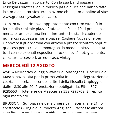
Erica De Lazzari in concerto. Con la sua band passerà in
rassegna i successi della musica jazz e blues che hanno fatto
la storia della musica. Prenotazione obbligatoria online al sito:
www.gressoneywalserfestival.com
TORGNON – Si rinnova l’appuntamento con Crocetta più in
tour, sulla centrale piazza Frutazdalle 9 alle 19, il prestigioso
mercato torinese, una fiera itinerante che sta riscuotendo
numerosi successi in varie piazze. Cogliere l’occasione per
rinnovare il guardaroba con articoli a prezzo scontato oppure
qualcosa per la casa in montagna, la moda in piazza aspetta
tutti con selezionati espositori, stock e novità abbigliamento,
calzature, accessori, arredo casa, vintage.
MERCOLEDÌ 12 AGOSTO
AYAS – Nell’antico villaggio Walser di Mascognaz l’Hotellerie di
Mascognaz ospita per la prima volta in Italia la degustazione di
cocktail miscelati secondo i criteri della filosofia Unplugged
dalle 18.30 alle 20. Prenotazione obbligatoria: Elton 327
9285553 – Hotellerie de Mascognaz 338 7295708. Si replica
ogni mercoledì.
BRUSSON – Sul piazzale della chiesa va in scena, alle 21, lo
spettacolo Giungla di e Roberto Anglisani. L’accesso all’area
sarà limitato ed è pertanto obbligatoria la prenotazione