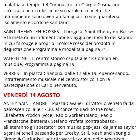
malattia al tempo del Coronavirus di Giorgio Cosmacini.
Un’occasione di riflessione su parole e concetti che
ultimamente sono diventati famigliari, come quaratena,
isolamento e cordone sanitario.
SAINT-RHEMY -EN-BOSSES – l borgo di Saint-Rhémy-en-Bosses
è la meta di un indimenticabile viaggio nel mondo dei sapori,
in cui fil rouge è proprio il colore rosso dei prodotti in
degustazione.Programma e modalità a pagina 21.
VALPELLINE – Il centro storico ospita alle 18 Combin en
musique. Programma a pagina 19.
VERRES – In piazza Chanoux, dalle 17 alle 19, Apericenando,
intrattenimento musicale nel centro storico. Con la
partecipazione di Carlo Benvenuto.
VENERDÌ 14 AGOSTO
ANTEY-SAINT-ANDRE – Piazza Cavalieri di Vittorio Veneto fa da
palcoscenico, alle 17.30, al concerto Back to the road.
Elisabetta Prodon (voce), Fabio Gorlier (piano), Paolo
Franciscone (batteria), Stefano Profeta (contrabbasso)
allieteranno gli spettatori con musica pop-jazz, da James Taylor
a Joni Mitchell passando per Crosby, Still, Nash and Young e
Simon & Garfunkel, per ritrovare le origini delle American