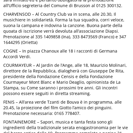
all’Ufficio segreteria del Comune di Brusson al 0125 300132.
CHARVENSOD – Al Country Club va in scena, alle 20.30, Il
musichiere in solidarietà. Forma la tua squadra, corri veloce,
suona la campana e indovina la canzone. Buona parte della
quoata di iscrizione verrà devoluta all’associazione Diapsi.
Prenotazione al 335 1409858 (Ina), 333 8473569 (Franco) e 347
1644295 (Orietta)
COGNE – In piazza Chanoux alle 18 i racconti di Germana
Accordi Verdi.
COURMAYEUR – Al Jardin de l’Ange, alle 18, Maurizio Molinari,
direttore de la Repubblica, dialogherà con Giuseppe De Rita,
presidente della Fondazione Censis e della Fondazione
Courmayeur Mont Blanc e Mario Deaglio, opinionista de La
Stampa, su Come saranno i prossimi tre anni. Gli incontri
possono essere seguiti in diretta streaming.
FENIS – All’area verde Tzanti de Bouva è in programma, alle
20.45, la proiezione del film Giotto l’amico dei pinguini.
Prenotazione necessaria: 0165 778407.
FONTAINEMORE – Sapori, musica e tanta festa sono gli
ingredienti della tradizionale serata enogastronomia per le vie