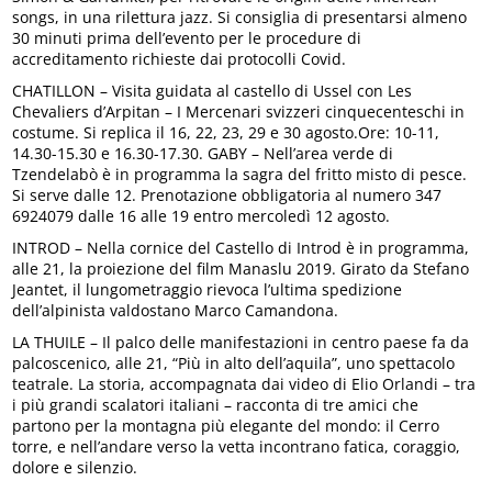
songs, in una rilettura jazz. Si consiglia di presentarsi almeno
30 minuti prima dell’evento per le procedure di
accreditamento richieste dai protocolli Covid.
CHATILLON – Visita guidata al castello di Ussel con Les
Chevaliers d’Arpitan – I Mercenari svizzeri cinquecenteschi in
costume. Si replica il 16, 22, 23, 29 e 30 agosto.Ore: 10-11,
14.30-15.30 e 16.30-17.30. GABY – Nell’area verde di
Tzendelabò è in programma la sagra del fritto misto di pesce.
Si serve dalle 12. Prenotazione obbligatoria al numero 347
6924079 dalle 16 alle 19 entro mercoledì 12 agosto.
INTROD – Nella cornice del Castello di Introd è in programma,
alle 21, la proiezione del film Manaslu 2019. Girato da Stefano
Jeantet, il lungometraggio rievoca l’ultima spedizione
dell’alpinista valdostano Marco Camandona.
LA THUILE – Il palco delle manifestazioni in centro paese fa da
palcoscenico, alle 21, “Più in alto dell’aquila”, uno spettacolo
teatrale. La storia, accompagnata dai video di Elio Orlandi – tra
i più grandi scalatori italiani – racconta di tre amici che
partono per la montagna più elegante del mondo: il Cerro
torre, e nell’andare verso la vetta incontrano fatica, coraggio,
dolore e silenzio.