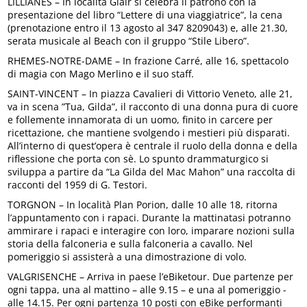
LILLIANES – In località Glair si celebra il patrono con la
presentazione del libro “Lettere di una viaggiatrice”, la cena
(prenotazione entro il 13 agosto al 347 8209043) e, alle 21.30,
serata musicale al Beach con il gruppo “Stile Libero”.
RHEMES-NOTRE-DAME – In frazione Carré, alle 16, spettacolo
di magia con Mago Merlino e il suo staff.
SAINT-VINCENT – In piazza Cavalieri di Vittorio Veneto, alle 21,
va in scena ”Tua, Gilda”, il racconto di una donna pura di cuore
e follemente innamorata di un uomo, finito in carcere per
ricettazione, che mantiene svolgendo i mestieri più disparati.
All’interno di quest’opera è centrale il ruolo della donna e della
riflessione che porta con sè. Lo spunto drammaturgico si
sviluppa a partire da “La Gilda del Mac Mahon” una raccolta di
racconti del 1959 di G. Testori.
TORGNON – In località Plan Porion, dalle 10 alle 18, ritorna
l’appuntamento con i rapaci. Durante la mattinatasi potranno
ammirare i rapaci e interagire con loro, imparare nozioni sulla
storia della falconeria e sulla falconeria a cavallo. Nel
pomeriggio si assisterà a una dimostrazione di volo.
VALGRISENCHE – Arriva in paese l’eBiketour. Due partenze per
ogni tappa, una al mattino – alle 9.15 – e una al pomeriggio -
alle 14.15. Per ogni partenza 10 posti con eBike performanti