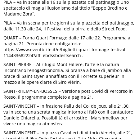
PILA – Va in scena alle 16 sulla piazzetta del pattinaggio Uno
spettacolo di magia illusionismo dal titolo “Beppe Brodino e
Madame Zora“.
PILA – Va in scena per tre giorni sulla piazzetta del pattinaggio,
dalle 11.30 alle 24, il Festival della birra e dello Street Food.
QUART – Torna Quart Formage dalle 17 alle 22. Programma a
pagina 21. Prenotazione obbligatoria:
https://www.eventbrite.it/e/biglietti-quart-formage-festival-
114433682224?aff=ebdssbdestsearch .
SAINT-PIERRE – Al rifugio Mont Fallère, l’arte e la natura
incontrano l’enogastronomia. Si pranza a base di Jambon alla
brace di Saint-Oyen annaffiato con il Torrette supérieur in
mezzo alle opere d’arte di Siro Viérin.
SAINT-RHEMY-EN-BOSSES – Versione post Covid di Percorso in
Rosso. Il programma completo a pagina 21.
SAINT-VINCENT – In frazione Pallu del Col de Joux, alle 21.30,
va in scena una serata magica intorno al falò con il cantautore
Daniele Chiarella. Possibilità di arrostire i Marshmellow per
vivere una magica atmosfera
SAINT-VINCENT – In piazza Cavalieri di Vittorio Veneto, alle 21,
si proietta il film Odio l’estate con il Trio Aldo, Giovanni e