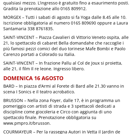
qualsiasi mezzo. L’ingresso è gratuito fino a esaurimento posti.
Gradita la prenotazione allo 0165 809912.
MORGEX – Tutti i sabati di agosto si fa Yoga dalle 8.45 alle 10.
Iscrizione obbligatoria al numero 0165 809690 oppure a Laura
Santamaria 338 8761835.
SAINT-VINCENT – Piazza Cavalieri di Vittorio Veneto ospita, alle
21, lo spettacolo di cabaret Bella domandahe che raccoglie i
più famosi pezzi comici del duo torinese Mafe Bombi e Paolo
Carenzo portati a Colorado su Italia.
SAINT-VINCENT – In frazione Pallu al Col de Joux si proietta,
alle 21, il film Il re leone. Ingresso libero.
DOMENICA 16 AGOSTO
BARD – In piazza d’Armi al Forete di Bard alle 21.30 vanno in
scena I Sonics e il teatro acrobatico.
BRUSSON – Nella zona Foyer, dalle 17, è in programma un
pomeriggio con artisti di strada e 3 spettacoli dedicati a
discipline come giocoleria e Circo con aggiunta di uno
spettacolo finale. Prenotazione obbligatoria su
www.pmpro.it/brusson.
COURMAYEUR – Per la rassegna Autori in Vetta il Jardin de