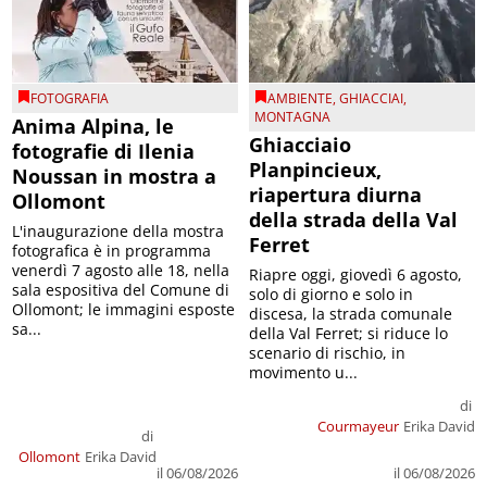
FOTOGRAFIA
AMBIENTE
,
GHIACCIAI
,
MONTAGNA
Anima Alpina, le
Ghiacciaio
fotografie di Ilenia
Planpincieux,
Noussan in mostra a
riapertura diurna
Ollomont
della strada della Val
L'inaugurazione della mostra
Ferret
fotografica è in programma
venerdì 7 agosto alle 18, nella
Riapre oggi, giovedì 6 agosto,
sala espositiva del Comune di
solo di giorno e solo in
Ollomont; le immagini esposte
discesa, la strada comunale
sa...
della Val Ferret; si riduce lo
scenario di rischio, in
movimento u...
di
Courmayeur
Erika David
di
Ollomont
Erika David
il 06/08/2026
il 06/08/2026