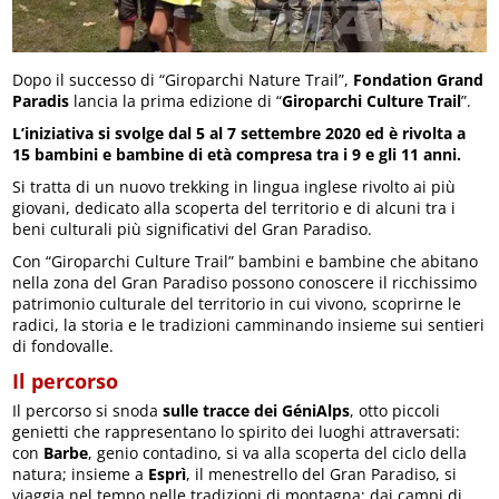
Dopo il successo di “Giroparchi Nature Trail”,
Fondation Grand
Paradis
lancia la prima edizione di “
Giroparchi Culture Trail
”.
L’iniziativa si svolge dal 5 al 7 settembre 2020 ed è rivolta a
15 bambini e bambine di età compresa tra i 9 e gli 11 anni.
Si tratta di un nuovo trekking in lingua inglese rivolto ai più
giovani, dedicato alla scoperta del territorio e di alcuni tra i
beni culturali più significativi del Gran Paradiso.
Con “Giroparchi Culture Trail” bambini e bambine che abitano
nella zona del Gran Paradiso possono conoscere il ricchissimo
patrimonio culturale del territorio in cui vivono, scoprirne le
radici, la storia e le tradizioni camminando insieme sui sentieri
di fondovalle.
Il percorso
Il percorso si snoda
sulle tracce dei GéniAlps
, otto piccoli
genietti che rappresentano lo spirito dei luoghi attraversati:
con
Barbe
, genio contadino, si va alla scoperta del ciclo della
natura; insieme a
Esprì
, il menestrello del Gran Paradiso, si
viaggia nel tempo nelle tradizioni di montagna; dai campi di