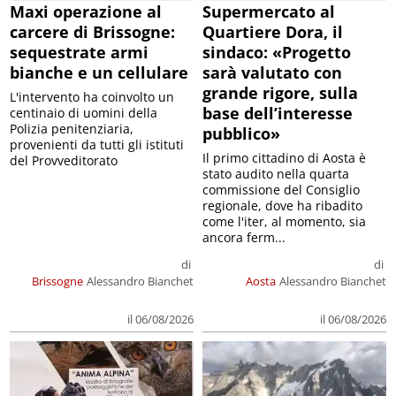
Maxi operazione al
Supermercato al
carcere di Brissogne:
Quartiere Dora, il
sequestrate armi
sindaco: «Progetto
bianche e un cellulare
sarà valutato con
grande rigore, sulla
L'intervento ha coinvolto un
base dell’interesse
centinaio di uomini della
Polizia penitenziaria,
pubblico»
provenienti da tutti gli istituti
Il primo cittadino di Aosta è
del Provveditorato
stato audito nella quarta
commissione del Consiglio
regionale, dove ha ribadito
come l'iter, al momento, sia
ancora ferm...
di
di
Brissogne
Alessandro Bianchet
Aosta
Alessandro Bianchet
il 06/08/2026
il 06/08/2026