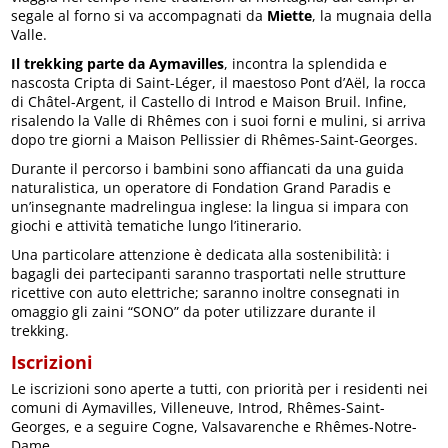
segale al forno si va accompagnati da
Miette
, la mugnaia della
Valle.
Il trekking parte da Aymavilles
, incontra la splendida e
nascosta Cripta di Saint-Léger, il maestoso Pont d’Aël, la rocca
di Châtel-Argent, il Castello di Introd e Maison Bruil. Infine,
risalendo la Valle di Rhêmes con i suoi forni e mulini, si arriva
dopo tre giorni a Maison Pellissier di Rhêmes-Saint-Georges.
Durante il percorso i bambini sono affiancati da una guida
naturalistica, un operatore di Fondation Grand Paradis e
un’insegnante madrelingua inglese: la lingua si impara con
giochi e attività tematiche lungo l’itinerario.
Una particolare attenzione è dedicata alla sostenibilità: i
bagagli dei partecipanti saranno trasportati nelle strutture
ricettive con auto elettriche; saranno inoltre consegnati in
omaggio gli zaini “SONO” da poter utilizzare durante il
trekking.
Iscrizioni
Le iscrizioni sono aperte a tutti, con priorità per i residenti nei
comuni di Aymavilles, Villeneuve, Introd, Rhêmes-Saint-
Georges, e a seguire Cogne, Valsavarenche e Rhêmes-Notre-
Dame.