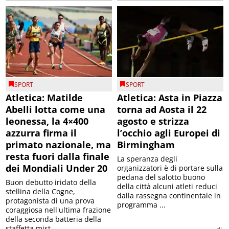
SPORT
SPORT
Atletica: Matilde
Atletica: Asta in Piazza
Abelli lotta come una
torna ad Aosta il 22
leonessa, la 4×400
agosto e strizza
azzurra firma il
l’occhio agli Europei di
primato nazionale, ma
Birmingham
resta fuori dalla finale
La speranza degli
dei Mondiali Under 20
organizzatori è di portare sulla
pedana del salotto buono
Buon debutto iridato della
della città alcuni atleti reduci
stellina della Cogne,
dalla rassegna continentale in
protagonista di una prova
programma ...
coraggiosa nell'ultima frazione
della seconda batteria della
staffetta mist...