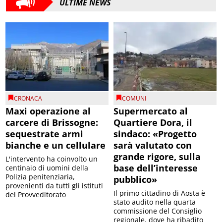
ULTIME NEWS
CRONACA
COMUNI
Maxi operazione al
Supermercato al
carcere di Brissogne:
Quartiere Dora, il
sequestrate armi
sindaco: «Progetto
bianche e un cellulare
sarà valutato con
grande rigore, sulla
L'intervento ha coinvolto un
base dell’interesse
centinaio di uomini della
Polizia penitenziaria,
pubblico»
provenienti da tutti gli istituti
Il primo cittadino di Aosta è
del Provveditorato
stato audito nella quarta
commissione del Consiglio
regionale, dove ha ribadito