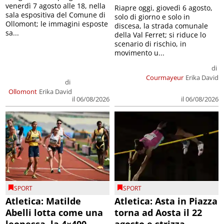
venerdì 7 agosto alle 18, nella
Riapre oggi, giovedì 6 agosto,
sala espositiva del Comune di
solo di giorno e solo in
Ollomont; le immagini esposte
discesa, la strada comunale
sa...
della Val Ferret; si riduce lo
scenario di rischio, in
movimento u...
di
Courmayeur
Erika David
di
Ollomont
Erika David
il 06/08/2026
il 06/08/2026
SPORT
SPORT
Atletica: Matilde
Atletica: Asta in Piazza
Abelli lotta come una
torna ad Aosta il 22
leonessa, la 4×400
agosto e strizza