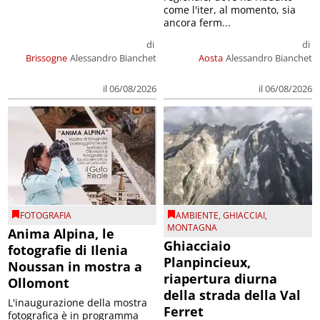
come l'iter, al momento, sia
ancora ferm...
di
di
Brissogne
Alessandro Bianchet
Aosta
Alessandro Bianchet
il 06/08/2026
il 06/08/2026
FOTOGRAFIA
AMBIENTE
,
GHIACCIAI
,
MONTAGNA
Anima Alpina, le
Ghiacciaio
fotografie di Ilenia
Planpincieux,
Noussan in mostra a
riapertura diurna
Ollomont
della strada della Val
L'inaugurazione della mostra
Ferret
fotografica è in programma