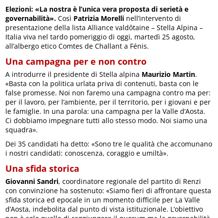
Elezioni: «La nostra è l’unica vera proposta di serietà e
governabilità».
Così
Patrizia Morelli
nell’intervento di
presentazione della lista Alliance valdôtaine – Stella Alpina –
Italia viva nel tardo pomeriggio di oggi, martedì 25 agosto,
all’albergo etico Comtes de Challant a Fénis.
Una campagna per e non contro
A introdurre il presidente di Stella alpina
Maurizio Martin
.
«Basta con la politica urlata priva di contenuti, basta con le
false promesse. Noi non faremo una campagna contro ma per:
per il lavoro, per l’ambiente, per il territorio, per i giovani e per
le famiglie. In una parola: una campagna per la Valle d’Aosta.
Ci dobbiamo impegnare tutti allo stesso modo. Noi siamo una
squadra».
Dei 35 candidati ha detto: «Sono tre le qualità che accomunano
i nostri candidati: conoscenza, coraggio e umiltà».
Una sfida storica
Giovanni Sandri
, coordinatore regionale del partito di Renzi
con convinzione ha sostenuto: «Siamo fieri di affrontare questa
sfida storica ed epocale in un momento difficile per La Valle
d’Aosta, indebolita dal punto di vista istituzionale. L’obiettivo