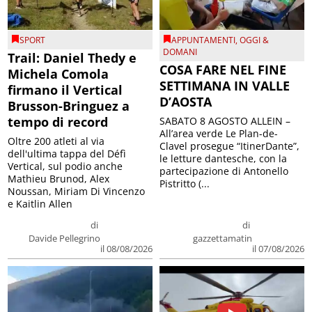
SPORT
APPUNTAMENTI
,
OGGI &
DOMANI
Trail: Daniel Thedy e
COSA FARE NEL FINE
Michela Comola
SETTIMANA IN VALLE
firmano il Vertical
D’AOSTA
Brusson-Bringuez a
tempo di record
SABATO 8 AGOSTO ALLEIN –
All’area verde Le Plan-de-
Oltre 200 atleti al via
Clavel prosegue “ItinerDante”,
dell'ultima tappa del Défì
le letture dantesche, con la
Vertical, sul podio anche
partecipazione di Antonello
Mathieu Brunod, Alex
Pistritto (...
Noussan, Miriam Di Vincenzo
e Kaitlin Allen
di
di
Davide Pellegrino
gazzettamatin
il 08/08/2026
il 07/08/2026