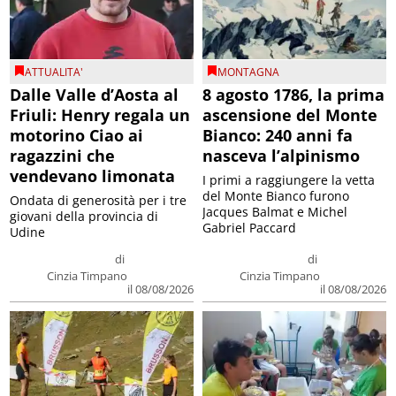
ATTUALITA'
MONTAGNA
Dalle Valle d’Aosta al
8 agosto 1786, la prima
Friuli: Henry regala un
ascensione del Monte
motorino Ciao ai
Bianco: 240 anni fa
ragazzini che
nasceva l’alpinismo
vendevano limonata
I primi a raggiungere la vetta
del Monte Bianco furono
Ondata di generosità per i tre
Jacques Balmat e Michel
giovani della provincia di
Gabriel Paccard
Udine
di
di
Cinzia Timpano
Cinzia Timpano
il 08/08/2026
il 08/08/2026