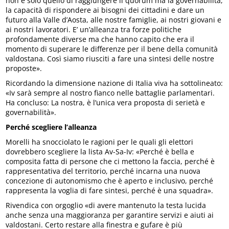
non è solo quello di raggiungere il quorum ma la governabilità,
la capacità di rispondere ai bisogni dei cittadini e dare un
futuro alla Valle d’Aosta, alle nostre famiglie, ai nostri giovani e
ai nostri lavoratori. E’ un’alleanza tra forze politiche
profondamente diverse ma che hanno capito che era il
momento di superare le differenze per il bene della comunità
valdostana. Così siamo riusciti a fare una sintesi delle nostre
proposte».
Ricordando la dimensione nazione di Italia viva ha sottolineato:
«Iv sarà sempre al nostro fianco nelle battaglie parlamentari.
Ha concluso: La nostra, è l’unica vera proposta di serietà e
governabilità».
Perché scegliere l’alleanza
Morelli ha snocciolato le ragioni per le quali gli elettori
dovrebbero scegliere la lista Av-Sa-Iv: «Perché è bella e
composita fatta di persone che ci mettono la faccia, perché è
rappresentativa del territorio, perché incarna una nuova
concezione di autonomismo che è aperto e inclusivo, perché
rappresenta la voglia di fare sintesi, perché è una squadra».
Rivendica con orgoglio «di avere mantenuto la testa lucida
anche senza una maggioranza per garantire servizi e aiuti ai
valdostani. Certo restare alla finestra e gufare è più