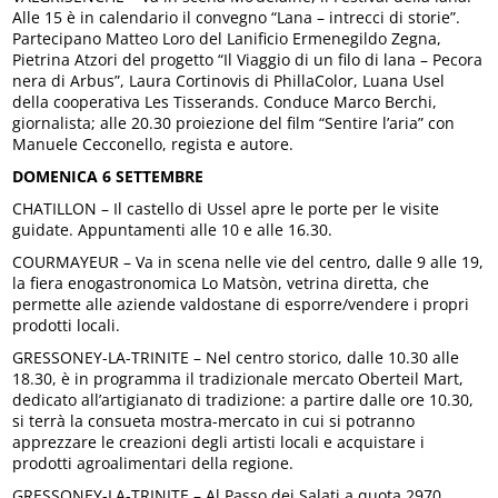
Alle 15 è in calendario il convegno “Lana – intrecci di storie”.
Partecipano Matteo Loro del Lanificio Ermenegildo Zegna,
Pietrina Atzori del progetto “Il Viaggio di un filo di lana – Pecora
nera di Arbus”, Laura Cortinovis di PhillaColor, Luana Usel
della cooperativa Les Tisserands. Conduce Marco Berchi,
giornalista; alle 20.30 proiezione del film “Sentire l’aria” con
Manuele Cecconello, regista e autore.
DOMENICA 6 SETTEMBRE
CHATILLON – Il castello di Ussel apre le porte per le visite
guidate. Appuntamenti alle 10 e alle 16.30.
COURMAYEUR – Va in scena nelle vie del centro, dalle 9 alle 19,
la fiera enogastronomica Lo Matsòn, vetrina diretta, che
permette alle aziende valdostane di esporre/vendere i propri
prodotti locali.
GRESSONEY-LA-TRINITE – Nel centro storico, dalle 10.30 alle
18.30, è in programma il tradizionale mercato Oberteil Mart,
dedicato all’artigianato di tradizione: a partire dalle ore 10.30,
si terrà la consueta mostra-mercato in cui si potranno
apprezzare le creazioni degli artisti locali e acquistare i
prodotti agroalimentari della regione.
GRESSONEY-LA-TRINITE – Al Passo dei Salati a quota 2970