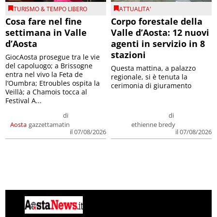
TURISMO & TEMPO LIBERO
ATTUALITA'
Cosa fare nel fine
Corpo forestale della
settimana in Valle
Valle d’Aosta: 12 nuovi
d’Aosta
agenti in servizio in 8
stazioni
GiocAosta prosegue tra le vie
del capoluogo; a Brissogne
Questa mattina, a palazzo
entra nel vivo la Feta de
regionale, si è tenuta la
l’Oumbra; Etroubles ospita la
cerimonia di giuramento
Veillà; a Chamois tocca al
Festival A...
di
di
Aosta
gazzettamatin
ethienne bredy
il 07/08/2026
il 07/08/2026