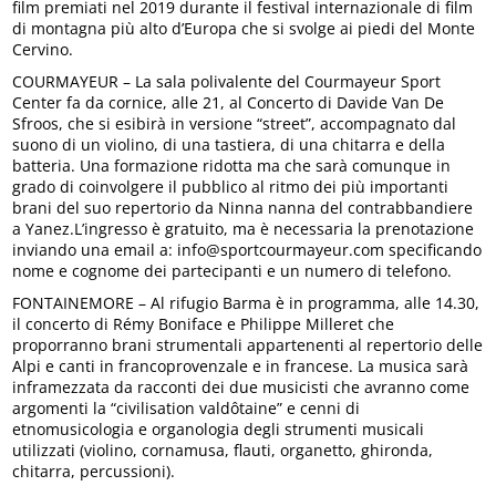
film premiati nel 2019 durante il festival internazionale di film
di montagna più alto d’Europa che si svolge ai piedi del Monte
Cervino.
COURMAYEUR – La sala polivalente del Courmayeur Sport
Center fa da cornice, alle 21, al Concerto di Davide Van De
Sfroos, che si esibirà in versione “street”, accompagnato dal
suono di un violino, di una tastiera, di una chitarra e della
batteria. Una formazione ridotta ma che sarà comunque in
grado di coinvolgere il pubblico al ritmo dei più importanti
brani del suo repertorio da Ninna nanna del contrabbandiere
a Yanez.L’ingresso è gratuito, ma è necessaria la prenotazione
inviando una email a: info@sportcourmayeur.com specificando
nome e cognome dei partecipanti e un numero di telefono.
FONTAINEMORE – Al rifugio Barma è in programma, alle 14.30,
il concerto di Rémy Boniface e Philippe Milleret che
proporranno brani strumentali appartenenti al repertorio delle
Alpi e canti in francoprovenzale e in francese. La musica sarà
inframezzata da racconti dei due musicisti che avranno come
argomenti la “civilisation valdôtaine” e cenni di
etnomusicologia e organologia degli strumenti musicali
utilizzati (violino, cornamusa, flauti, organetto, ghironda,
chitarra, percussioni).