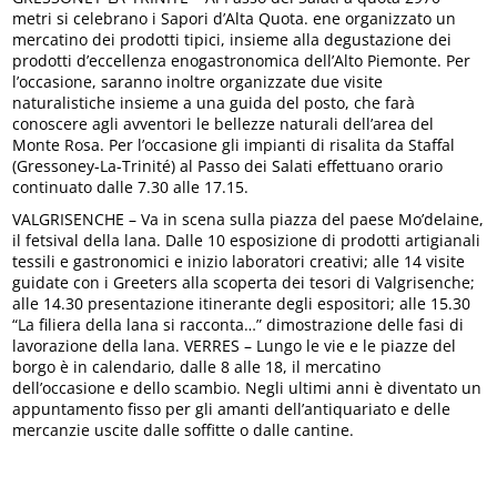
metri si celebrano i Sapori d’Alta Quota. ene organizzato un
mercatino dei prodotti tipici, insieme alla degustazione dei
prodotti d’eccellenza enogastronomica dell’Alto Piemonte. Per
l’occasione, saranno inoltre organizzate due visite
naturalistiche insieme a una guida del posto, che farà
conoscere agli avventori le bellezze naturali dell’area del
Monte Rosa. Per l’occasione gli impianti di risalita da Staffal
(Gressoney-La-Trinité) al Passo dei Salati effettuano orario
continuato dalle 7.30 alle 17.15.
VALGRISENCHE – Va in scena sulla piazza del paese Mo’delaine,
il fetsival della lana. Dalle 10 esposizione di prodotti artigianali
tessili e gastronomici e inizio laboratori creativi; alle 14 visite
guidate con i Greeters alla scoperta dei tesori di Valgrisenche;
alle 14.30 presentazione itinerante degli espositori; alle 15.30
“La filiera della lana si racconta…” dimostrazione delle fasi di
lavorazione della lana. VERRES – Lungo le vie e le piazze del
borgo è in calendario, dalle 8 alle 18, il mercatino
dell’occasione e dello scambio. Negli ultimi anni è diventato un
appuntamento fisso per gli amanti dell’antiquariato e delle
mercanzie uscite dalle soffitte o dalle cantine.