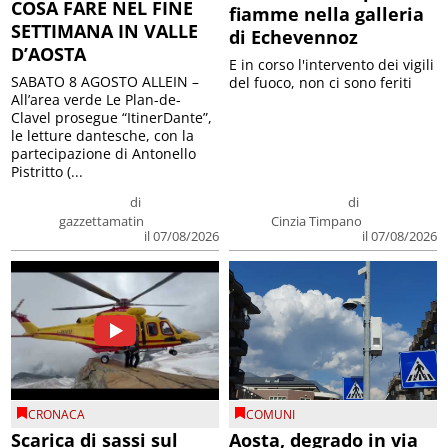
COSA FARE NEL FINE
fiamme nella galleria
SETTIMANA IN VALLE
di Echevennoz
D’AOSTA
E in corso l'intervento dei vigili
SABATO 8 AGOSTO ALLEIN –
del fuoco, non ci sono feriti
All’area verde Le Plan-de-
Clavel prosegue “ItinerDante”,
le letture dantesche, con la
partecipazione di Antonello
Pistritto (...
di
di
gazzettamatin
Cinzia Timpano
il 07/08/2026
il 07/08/2026
CRONACA
COMUNI
Scarica di sassi sul
Aosta, degrado in via