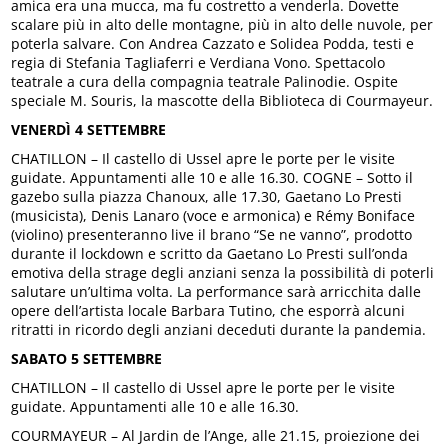
amica era una mucca, ma fu costretto a venderla. Dovette
scalare più in alto delle montagne, più in alto delle nuvole, per
poterla salvare. Con Andrea Cazzato e Solidea Podda, testi e
regia di Stefania Tagliaferri e Verdiana Vono. Spettacolo
teatrale a cura della compagnia teatrale Palinodie. Ospite
speciale M. Souris, la mascotte della Biblioteca di Courmayeur.
VENERDÌ 4 SETTEMBRE
CHATILLON – Il castello di Ussel apre le porte per le visite
guidate. Appuntamenti alle 10 e alle 16.30. COGNE – Sotto il
gazebo sulla piazza Chanoux, alle 17.30, Gaetano Lo Presti
(musicista), Denis Lanaro (voce e armonica) e Rémy Boniface
(violino) presenteranno live il brano “Se ne vanno”, prodotto
durante il lockdown e scritto da Gaetano Lo Presti sull’onda
emotiva della strage degli anziani senza la possibilità di poterli
salutare un’ultima volta. La performance sarà arricchita dalle
opere dell’artista locale Barbara Tutino, che esporrà alcuni
ritratti in ricordo degli anziani deceduti durante la pandemia.
SABATO 5 SETTEMBRE
CHATILLON – Il castello di Ussel apre le porte per le visite
guidate. Appuntamenti alle 10 e alle 16.30.
COURMAYEUR – Al Jardin de l’Ange, alle 21.15, proiezione dei