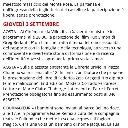
maestoso massiccio del Monte Rosa. La partenza è
dall’ingresso della biglietteria del castello e la partecipazione è
libera, senza prenotazione.
GIOVEDÌ 3 SETTEMBRE
AOSTA – Al Cinéma de la Ville di via Xavier de maistre è in
programma, alle 20.30, la proiezione del film Tuo Simon di
Greg Berlanti. E’ un film che tratta il tema dell’omosessualità,
del rapporto con la famiglia e della tecnologia, attraverso una
commovente e divertente storia di formazione e di ricerca
dell’identità dove si scopre per la prima volta l’amore.
AOSTA – Sulla piazzetta antistante la Libreria Brivio in Piazza
Chanoux va in scena, alle 18, Incontri con l’autore che propone
la presentazione del libro di Federico Zoja Gregotti “Ho dipinto
le mie malinconie”, End edizioni Modera Corrado Ferrarese.
Letture di Marie Claire Chaberge. Interventi di Patrick Perret.
Prenotazione obbligatoria fino ad esaurimento posti al 346
6286717
COURMAYEUR – I bambini sono invitati al parco Bollino dove,
alle 17, è in programma Fiabe Remix a cura della compagnia
teatrale Palinodie che mette in scena acques e il fagiolo
magico. C’era una volta un bambino di nome Jacques. La sua