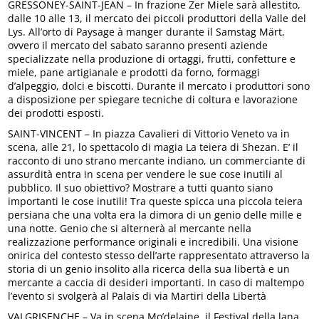
GRESSONEY-SAINT-JEAN – In frazione Zer Miele sarà allestito,
dalle 10 alle 13, il mercato dei piccoli produttori della Valle del
Lys. All’orto di Paysage à manger durante il Samstag Märt,
ovvero il mercato del sabato saranno presenti aziende
specializzate nella produzione di ortaggi, frutti, confetture e
miele, pane artigianale e prodotti da forno, formaggi
d’alpeggio, dolci e biscotti. Durante il mercato i produttori sono
a disposizione per spiegare tecniche di coltura e lavorazione
dei prodotti esposti.
SAINT-VINCENT – In piazza Cavalieri di Vittorio Veneto va in
scena, alle 21, lo spettacolo di magia La teiera di Shezan. E’ il
racconto di uno strano mercante indiano, un commerciante di
assurdità entra in scena per vendere le sue cose inutili al
pubblico. Il suo obiettivo? Mostrare a tutti quanto siano
importanti le cose inutili! Tra queste spicca una piccola teiera
persiana che una volta era la dimora di un genio delle mille e
una notte. Genio che si alternerà al mercante nella
realizzazione performance originali e incredibili. Una visione
onirica del contesto stesso dell’arte rappresentato attraverso la
storia di un genio insolito alla ricerca della sua libertà e un
mercante a caccia di desideri importanti. In caso di maltempo
l’evento si svolgerà al Palais di via Martiri della Libertà
VALGRISENCHE – Va in scena Mo’delaine, il Festival della lana.