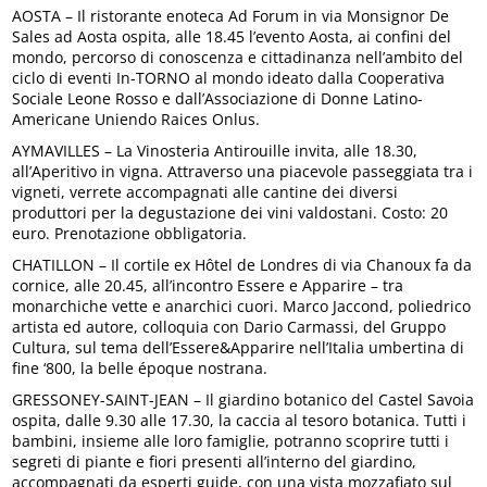
AOSTA – Il ristorante enoteca Ad Forum in via Monsignor De
Sales ad Aosta ospita, alle 18.45 l’evento Aosta, ai confini del
mondo, percorso di conoscenza e cittadinanza nell’ambito del
ciclo di eventi In-TORNO al mondo ideato dalla Cooperativa
Sociale Leone Rosso e dall’Associazione di Donne Latino-
Americane Uniendo Raices Onlus.
AYMAVILLES – La Vinosteria Antirouille invita, alle 18.30,
all’Aperitivo in vigna. Attraverso una piacevole passeggiata tra i
vigneti, verrete accompagnati alle cantine dei diversi
produttori per la degustazione dei vini valdostani. Costo: 20
euro. Prenotazione obbligatoria.
CHATILLON – Il cortile ex Hôtel de Londres di via Chanoux fa da
cornice, alle 20.45, all’incontro Essere e Apparire – tra
monarchiche vette e anarchici cuori. Marco Jaccond, poliedrico
artista ed autore, colloquia con Dario Carmassi, del Gruppo
Cultura, sul tema dell’Essere&Apparire nell’Italia umbertina di
fine ‘800, la belle époque nostrana.
GRESSONEY-SAINT-JEAN – Il giardino botanico del Castel Savoia
ospita, dalle 9.30 alle 17.30, la caccia al tesoro botanica. Tutti i
bambini, insieme alle loro famiglie, potranno scoprire tutti i
segreti di piante e fiori presenti all’interno del giardino,
accompagnati da esperti guide, con una vista mozzafiato sul