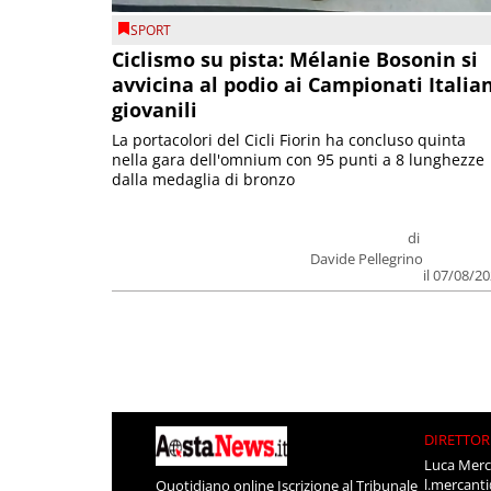
SPORT
Ciclismo su pista: Mélanie Bosonin si
avvicina al podio ai Campionati Italia
giovanili
La portacolori del Cicli Fiorin ha concluso quinta
nella gara dell'omnium con 95 punti a 8 lunghezze
dalla medaglia di bronzo
di
Davide Pellegrino
il 07/08/2
DIRETTOR
Luca Merc
l.mercant
Quotidiano online Iscrizione al Tribunale