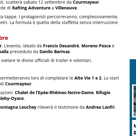
tati, scatterà sabato 12 settembre da
Courmayeur
.
ede di
Rafting Adventure
a
Villeneuve
.
nta tappe. I protagonisti percorreranno, complessivamente,
etri. La formula è quella della staffetta senza interruzione
bre
r
. L’evento, ideato da
Francis Desandré
,
Moreno Pesce
e
alla
presieduto da
Danilo Barmaz
.
lare le divise ufficiali di trailer e volontari.
e permetteranno loro di completare le
Alte Vie 1 e 2
. Lo start
 di
Courmayeur
.
razioni:
Chalet de l’Epée-Rhêmes-Notre-Dame
,
Rifugio
aleby-Oyace
.
ontagna Leuchey
rileverà il testimone da
Andrea Lanfri
.
M
g