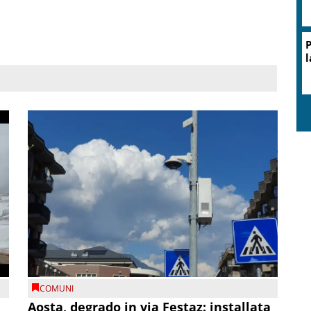
P
l
COMUNI
n
Aosta, degrado in via Festaz: installata