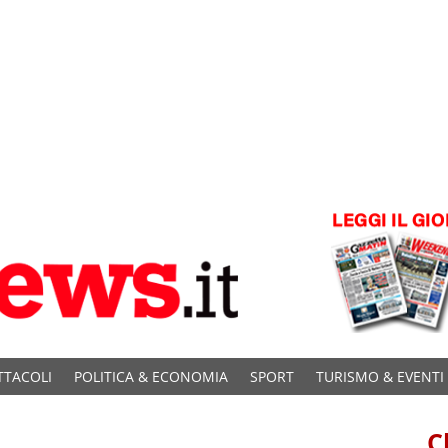
TTACOLI
POLITICA & ECONOMIA
SPORT
TURISMO & EVENTI
C