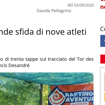
di
il
03/09/2020
n
Davide Pellegrino
C
de sfida di nove atleti
o di trenta tappe sul tracciato del Tor des
ancis Desandré