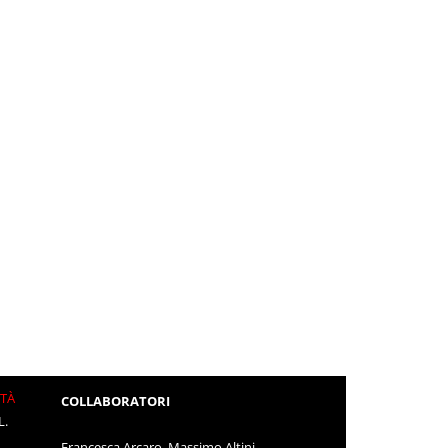
ITÀ
COLLABORATORI
L.
Francesca Arcaro, Massimo Altini,