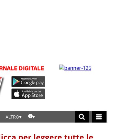
ALTRO
licca per leggere tutte le