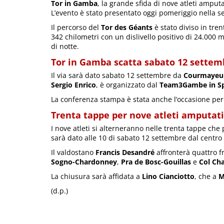
Tor in Gamba
, la grande sfida di nove atleti ampu
L’evento è stato presentato oggi pomeriggio nella s
Il percorso del
Tor des Géants
è stato diviso in tre
342 chilometri con un dislivello positivo di 24.000 m
di notte.
Tor in Gamba scatta sabato 12 settem
Il via sarà dato sabato 12 settembre da
Courmayeu
Sergio Enrico
, è organizzato dal
Team3Gambe in Sp
La conferenza stampa è stata anche l’occasione per sve
Trenta tappe per nove atleti amputati
I nove atleti si alterneranno nelle trenta tappe ch
sarà dato alle 10 di sabato 12 settembre dal centro
Il valdostano
Francis Desandré
affronterà quattro f
Sogno-Chardonney
,
Pra de Bosc-Gouillas
e
Col Ch
La chiusura sarà affidata a
Lino Cianciotto
, che a
M
(d.p.)