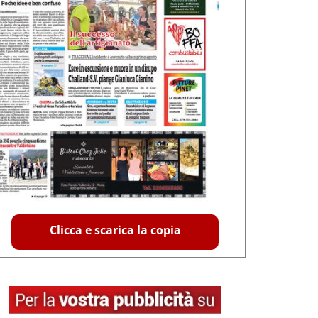
Clicca e scarica la copia