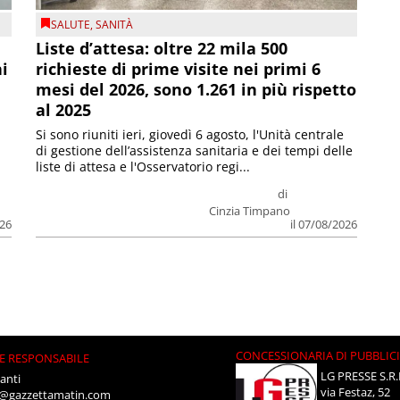
SALUTE
,
SANITÀ
Liste d’attesa: oltre 22 mila 500
ni
richieste di prime visite nei primi 6
mesi del 2026, sono 1.261 in più rispetto
al 2025
Si sono riuniti ieri, giovedì 6 agosto, l'Unità centrale
di gestione dell’assistenza sanitaria e dei tempi delle
liste di attesa e l'Osservatorio regi...
di
Cinzia Timpano
026
il 07/08/2026
CONCESSIONARIA DI PUBBLIC
E RESPONSABILE
LG PRESSE S.R.
anti
via Festaz, 52
i@gazzettamatin.com