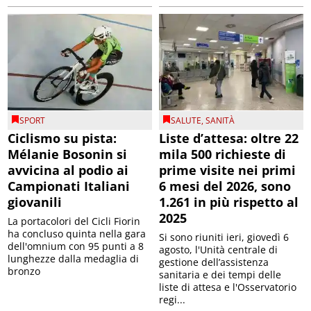
SPORT
SALUTE
,
SANITÀ
Ciclismo su pista:
Liste d’attesa: oltre 22
Mélanie Bosonin si
mila 500 richieste di
avvicina al podio ai
prime visite nei primi
Campionati Italiani
6 mesi del 2026, sono
giovanili
1.261 in più rispetto al
2025
La portacolori del Cicli Fiorin
ha concluso quinta nella gara
Si sono riuniti ieri, giovedì 6
dell'omnium con 95 punti a 8
agosto, l'Unità centrale di
lunghezze dalla medaglia di
gestione dell’assistenza
bronzo
sanitaria e dei tempi delle
liste di attesa e l'Osservatorio
regi...