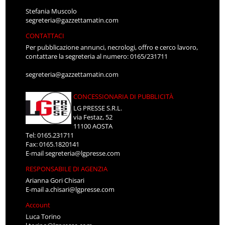
Stefania Muscolo
segreteria@gazzettamatin.com
CONTATTACI
Per pubblicazione annunci, necrologi, offro e cerco lavoro,
contattare la segreteria al numero: 0165/231711
segreteria@gazzettamatin.com
CONCESSIONARIA DI PUBBLICITÀ
LG PRESSE S.R.L.
via Festaz, 52
11100 AOSTA
Tel: 0165.231711
Fax: 0165.1820141
E-mail
segreteria@lgpresse.com
RESPONSABILE DI AGENZIA
Arianna Gori Chisari
E-mail
a.chisari@lgpresse.com
Account
Luca Torino