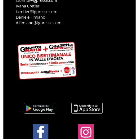
l.torino@lgpresse.com
Ivana Cretier
i.cretier@lgpresse.com
Daniele Fimiano
d.fimiano@lgpresse.com