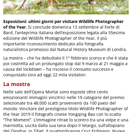
Esposizioni: ultimi giorni per visitare Wildlife Photographer
of the Year.
Si conclude domenica 13 settembre al Forte di
Bard, l’anteprima italiana dell’esposizione legata alla 55esima
edizione del Wildlife Photographer of the Year, il più
importante riconoscimento dedicato alla fotografia
naturalistica promosso dal Natural History Museum di Londra.
La mostra – che ha debuttato il 1° febbraio scorso e che è stata
poi costretta ad un prolungato stop dal 9 marzo al 21 maggio a
causa del lockdown – ha riscosso il consueto successo e
conquistato sino ad oggi 22 mila visitatori.
La mostra
Nelle sale dell’Opera Mortai sono esposte oltre cento
emozionanti immagini vincitrici nelle 19 categorie del premio
selezionate tra 48.000 scatti provenienti da 100 paesi del
mondo. Vincitore del prestigioso titolo Wildlife Photographer of
the Year 2019 il fotografo cinese Yongqing Bao con lo scatto
“The Moment”. L’immagine ritrae lo scontro tra una volpe e una
marmotta, uscita dalla sua tana dopo il letargo, sull’altopiano
del Qinghai, in Tibet. Il quattordicenne Cruz Erdmann, Nuova