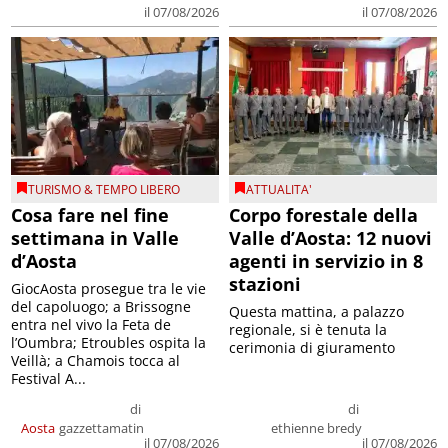
il 07/08/2026
il 07/08/2026
TURISMO & TEMPO LIBERO
ATTUALITA'
Cosa fare nel fine
Corpo forestale della
settimana in Valle
Valle d’Aosta: 12 nuovi
d’Aosta
agenti in servizio in 8
stazioni
GiocAosta prosegue tra le vie
del capoluogo; a Brissogne
Questa mattina, a palazzo
entra nel vivo la Feta de
regionale, si è tenuta la
l’Oumbra; Etroubles ospita la
cerimonia di giuramento
Veillà; a Chamois tocca al
Festival A...
di
di
Aosta
gazzettamatin
ethienne bredy
il 07/08/2026
il 07/08/2026