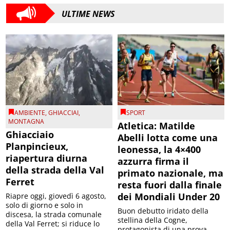
ULTIME NEWS
AMBIENTE
,
GHIACCIAI
,
SPORT
MONTAGNA
Atletica: Matilde
Ghiacciaio
Abelli lotta come una
Planpincieux,
leonessa, la 4×400
riapertura diurna
azzurra firma il
della strada della Val
primato nazionale, ma
Ferret
resta fuori dalla finale
dei Mondiali Under 20
Riapre oggi, giovedì 6 agosto,
solo di giorno e solo in
Buon debutto iridato della
discesa, la strada comunale
stellina della Cogne,
della Val Ferret; si riduce lo
protagonista di una prova