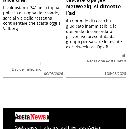
Netweek); si dimette
Il valdostano, 24° nella tappa
l’ad
polacca di Coppa del Mondo,
sarà al via della rassegna
Il Tribunale di Lecco ha
continentale che scatta oggi a
giudicato inammissibile la
Valberg
domanda di concordato
preventivo presentata dal
gruppo per salvare le testate
ex Netweek ora Ops R...
di
Redazione Aosta News
di
Davide Pellegrino
il 06/08/2026
il 06/08/2026
Quotidiano online Iscrizione al Tribunale di Aosta n.