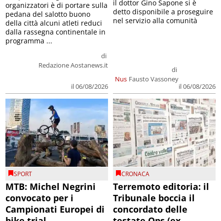
il dottor Gino Sapone si è
organizzatori è di portare sulla
detto disponibile a proseguire
pedana del salotto buono
nel servizio alla comunità
della città alcuni atleti reduci
dalla rassegna continentale in
programma ...
di
Redazione Aostanews.it
di
Nus
Fausto Vassoney
il 06/08/2026
il 06/08/2026
SPORT
CRONACA
MTB: Michel Negrini
Terremoto editoria: il
convocato per i
Tribunale boccia il
Campionati Europei di
concordato delle
bike trial
testate Ops (ex