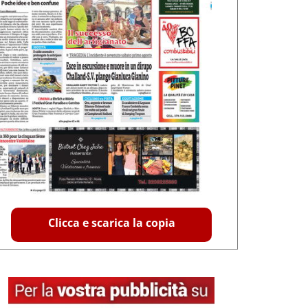
Clicca e scarica la copia