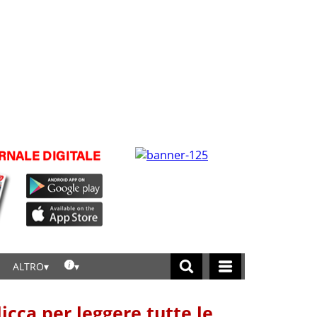
ALTRO
licca per leggere tutte le