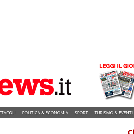
TTACOLI
POLITICA & ECONOMIA
SPORT
TURISMO & EVENTI
C