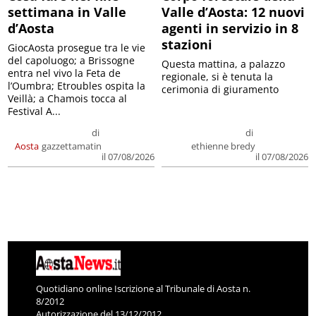
settimana in Valle
Valle d’Aosta: 12 nuovi
d’Aosta
agenti in servizio in 8
stazioni
GiocAosta prosegue tra le vie
del capoluogo; a Brissogne
Questa mattina, a palazzo
entra nel vivo la Feta de
regionale, si è tenuta la
l’Oumbra; Etroubles ospita la
cerimonia di giuramento
Veillà; a Chamois tocca al
Festival A...
di
di
Aosta
gazzettamatin
ethienne bredy
il 07/08/2026
il 07/08/2026
Quotidiano online Iscrizione al Tribunale di Aosta n.
8/2012
Autorizzazione del 13/12/2012