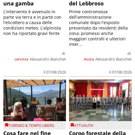
una gamba
del Lebbroso
L'intervento è avvenuto in
Prime contromosse
parte via terra e in parte con
dell'amministrazione
l'elicottero a causa delle
comunale dopo l'esposto
condizioni meteo. L'alpinista
presentato da residenti della
non ha riportato gravi ferite
zona; promessi anche
maggiori controlli e ulteriori
inter...
di
di
cervinia
Alessandro Bianchet
Aosta
Alessandro Bianchet
il 07/08/2026
il 07/08/2026
TURISMO & TEMPO LIBERO
ATTUALITA'
Cosa fare nel fine
Corpo forestale della