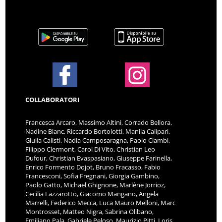
COLLABORATORI
Francesca Arcaro, Massimo Altini, Corrado Bellora,
Nadine Blanc, Riccardo Bortolotti, Manila Calipari,
Giulia Calisti, Nadia Camposaragna, Paolo Ciambi,
Filippo Clermont, Carol Di Vito, Christian Leo
Dufour, Christian Evaspasiano, Giuseppe Farinella,
Enrico Formento Dojot, Bruno Fracasso, Fabio
Francesconi, Sofia Fregnani, Giorgia Gambino,
Paolo Gatto, Michael Ghignone, Marlène Jorrioz,
Cecilia Lazzarotto, Giacomo Mangano, Angela
Marrelli, Federico Mecca, Luca Mauro Melloni, Marc
Montrosset, Matteo Nigra, Sabrina Olibano,
Emiliano Pala, Gabriele Peloso, Maurizio Pitti, Loris