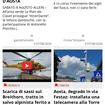
D’AOSTA
E in corso l'intervento dei vigili
SABATO 8 AGOSTO ALLEIN –
del fuoco, non ci sono feriti
All’area verde Le Plan-de-
Clavel prosegue “ItinerDante”,
le letture dantesche, con la
partecipazione di Antonello
Pistritto (...
di
di
gazzettamatin
Cinzia Timpano
il 07/08/2026
il 07/08/2026
CRONACA
COMUNI
Scarica di sassi sul
Aosta, degrado in via
Breithorn, tratto in
Festaz: installata una
salvo alpinista ferito a
telecamera alla Torre