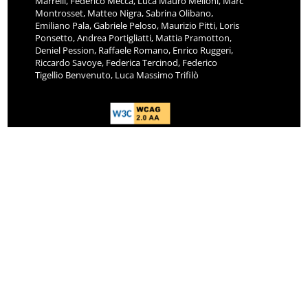
Marrelli, Federico Mecca, Luca Mauro Melloni, Marc
Montrosset, Matteo Nigra, Sabrina Olibano,
Emiliano Pala, Gabriele Peloso, Maurizio Pitti, Loris
Ponsetto, Andrea Portigliatti, Mattia Pramotton,
Deniel Pession, Raffaele Romano, Enrico Ruggeri,
Riccardo Savoye, Federica Tercinod, Federico
Tigellio Benvenuto, Luca Massimo Trifilò