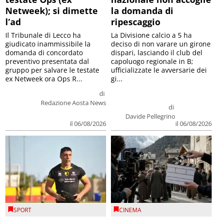
Netweek); si dimette
la domanda di
l’ad
ripescaggio
Il Tribunale di Lecco ha
La Divisione calcio a 5 ha
giudicato inammissibile la
deciso di non varare un girone
domanda di concordato
dispari, lasciando il club del
preventivo presentata dal
capoluogo regionale in B;
gruppo per salvare le testate
ufficializzate le avversarie dei
ex Netweek ora Ops R...
gi...
di
Redazione Aosta News
di
Davide Pellegrino
il 06/08/2026
il 06/08/2026
SPORT
CINEMA