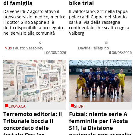
di famiglia
bike trial
Da venerdì 7 agosto attivo il
Il valdostano, 24° nella tappa
nuovo servizio medico, mentre
polacca di Coppa del Mondo,
il dottor Gino Sapone si è
sarà al via della rassegna
detto disponibile a proseguire
continentale che scatta oggi a
nel servizio alla comunità
Valberg
di
di
Nus
Fausto Vassoney
Davide Pellegrino
il 06/08/2026
il 06/08/2026
CRONACA
SPORT
Terremoto editoria: il
Futsal: niente serie A
Tribunale boccia il
femminile per l’Aosta
concordato delle
511, la Divisione
testate Ops (ex
nazionale non accoglie