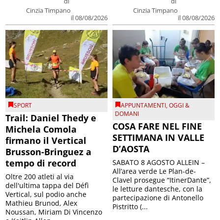
di
di
Cinzia Timpano
Cinzia Timpano
il 08/08/2026
il 08/08/2026
SPORT
APPUNTAMENTI
,
OGGI &
DOMANI
Trail: Daniel Thedy e
COSA FARE NEL FINE
Michela Comola
SETTIMANA IN VALLE
firmano il Vertical
D’AOSTA
Brusson-Bringuez a
tempo di record
SABATO 8 AGOSTO ALLEIN –
All’area verde Le Plan-de-
Oltre 200 atleti al via
Clavel prosegue “ItinerDante”,
dell'ultima tappa del Défì
le letture dantesche, con la
Vertical, sul podio anche
partecipazione di Antonello
Mathieu Brunod, Alex
Pistritto (...
Noussan, Miriam Di Vincenzo