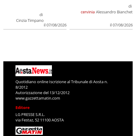
di
cervinia
Alessandro Bianchet
di
Cinzia Timpano
il 07/08/2026
il 07/08/2026
Quotidiano online Iscrizione al Tribunale di Aosta n.
8/2012
Autorizzazione del 13/12/2012
www.gazzettamatin.com
Editore
LG PRESSE S.R.L.
via Festaz, 52 11100 AOSTA