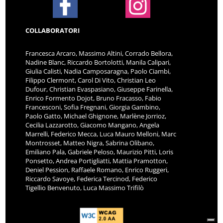
COLLABORATORI
Francesca Arcaro, Massimo Altini, Corrado Bellora,
Nadine Blanc, Riccardo Bortolotti, Manila Calipari,
Giulia Calisti, Nadia Camposaragna, Paolo Ciambi,
Filippo Clermont, Carol Di Vito, Christian Leo
Dufour, Christian Evaspasiano, Giuseppe Farinella,
Enrico Formento Dojot, Bruno Fracasso, Fabio
Francesconi, Sofia Fregnani, Giorgia Gambino,
Paolo Gatto, Michael Ghignone, Marlène Jorrioz,
Cecilia Lazzarotto, Giacomo Mangano, Angela
Marrelli, Federico Mecca, Luca Mauro Melloni, Marc
Montrosset, Matteo Nigra, Sabrina Olibano,
Emiliano Pala, Gabriele Peloso, Maurizio Pitti, Loris
Ponsetto, Andrea Portigliatti, Mattia Pramotton,
Deniel Pession, Raffaele Romano, Enrico Ruggeri,
Riccardo Savoye, Federica Tercinod, Federico
Tigellio Benvenuto, Luca Massimo Trifilò