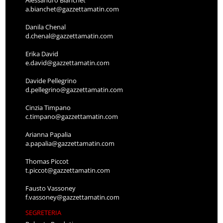
Alessandro Bianchet
a.bianchet@gazzettamatin.com
Danila Chenal
d.chenal@gazzettamatin.com
Erika David
e.david@gazzettamatin.com
Davide Pellegrino
d.pellegrino@gazzettamatin.com
Cinzia Timpano
c.timpano@gazzettamatin.com
Arianna Papalia
a.papalia@gazzettamatin.com
Thomas Piccot
t.piccot@gazzettamatin.com
Fausto Vassoney
f.vassoney@gazzettamatin.com
SEGRETERIA