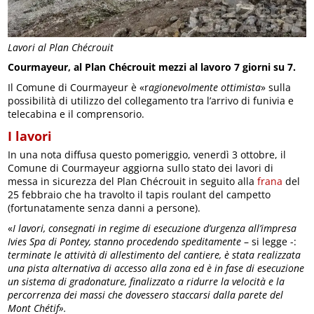
Lavori al Plan Chécrouit
Courmayeur, al Plan Chécrouit mezzi al lavoro 7 giorni su 7.
Il Comune di Courmayeur è «r
agionevolmente ottimista
» sulla
possibilità di utilizzo del collegamento tra l’arrivo di funivia e
telecabina e il comprensorio.
I lavori
In una nota diffusa questo pomeriggio, venerdì 3 ottobre, il
Comune di Courmayeur aggiorna sullo stato dei lavori di
messa in sicurezza del Plan Chécrouit in seguito alla
frana
del
25 febbraio che ha travolto il tapis roulant del campetto
(fortunatamente senza danni a persone).
«
I lavori, consegnati in regime di esecuzione d’urgenza all’impresa
Ivies Spa di Pontey, stanno procedendo speditamente
– si legge -:
terminate le attività di allestimento del cantiere, è stata realizzata
una pista alternativa di accesso alla zona ed è in fase di esecuzione
un sistema di gradonature, finalizzato a ridurre la velocità e la
percorrenza dei massi che dovessero staccarsi dalla parete del
Mont Chétif».