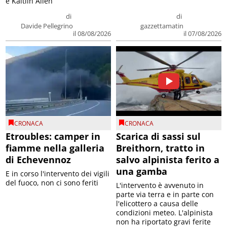
e Kaitlin Allen
di
di
Davide Pellegrino
gazzettamatin
il 08/08/2026
il 07/08/2026
CRONACA
CRONACA
Etroubles: camper in
Scarica di sassi sul
fiamme nella galleria
Breithorn, tratto in
di Echevennoz
salvo alpinista ferito a
una gamba
E in corso l'intervento dei vigili
del fuoco, non ci sono feriti
L'intervento è avvenuto in
parte via terra e in parte con
l'elicottero a causa delle
condizioni meteo. L'alpinista
non ha riportato gravi ferite