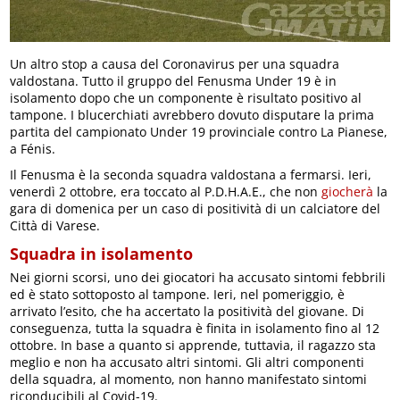
Un altro stop a causa del Coronavirus per una squadra
valdostana. Tutto il gruppo del Fenusma Under 19 è in
isolamento dopo che un componente è risultato positivo al
tampone. I blucerchiati avrebbero dovuto disputare la prima
partita del campionato Under 19 provinciale contro La Pianese,
a Fénis.
Il Fenusma è la seconda squadra valdostana a fermarsi. Ieri,
venerdì 2 ottobre, era toccato al P.D.H.A.E., che non
giocherà
la
gara di domenica per un caso di positività di un calciatore del
Città di Varese.
Squadra in isolamento
Nei giorni scorsi, uno dei giocatori ha accusato sintomi febbrili
ed è stato sottoposto al tampone. Ieri, nel pomeriggio, è
arrivato l’esito, che ha accertato la positività del giovane. Di
conseguenza, tutta la squadra è finita in isolamento fino al 12
ottobre. In base a quanto si apprende, tuttavia, il ragazzo sta
meglio e non ha accusato altri sintomi. Gli altri componenti
della squadra, al momento, non hanno manifestato sintomi
riconducibili al Covid-19.