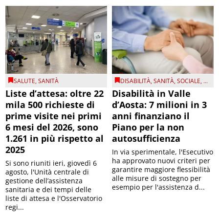
SALUTE
,
SANITÀ
DISABILITÀ
,
SANITÀ
,
SOCIALE
, ...
Liste d’attesa: oltre 22
Disabilità in Valle
mila 500 richieste di
d’Aosta: 7 milioni in 3
prime visite nei primi
anni finanziano il
6 mesi del 2026, sono
Piano per la non
1.261 in più rispetto al
autosufficienza
2025
In via sperimentale, l'Esecutivo
ha approvato nuovi criteri per
Si sono riuniti ieri, giovedì 6
garantire maggiore flessibilità
agosto, l'Unità centrale di
alle misure di sostegno per
gestione dell’assistenza
esempio per l'assistenza d...
sanitaria e dei tempi delle
liste di attesa e l'Osservatorio
regi...