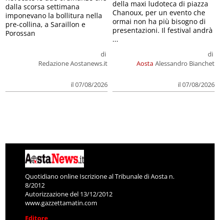
della maxi ludoteca di piazza
dalla scorsa settimana
Chanoux, per un evento che
imponevano la bollitura nella
ormai non ha più bisogno di
pre-collina, a Saraillon e
presentazioni. Il festival andrà
Porossan
...
di
di
Redazione Aostanews.it
Aosta
Alessandro Bianchet
il 07/08/2026
il 07/08/2026
Quotidiano online Iscrizione al Tribunale di Aosta n.
8/2012
Autorizzazione del 13/12/2012
www.gazzettamatin.com
Editore