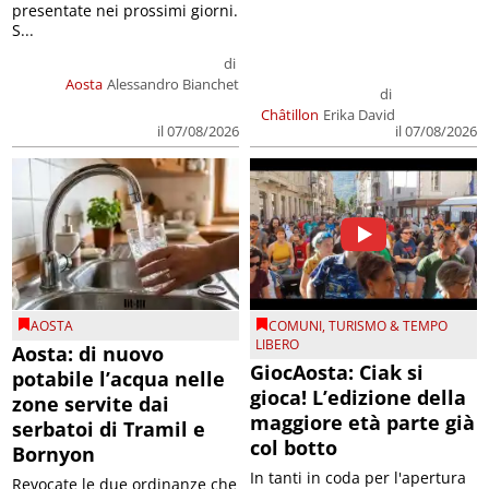
presentate nei prossimi giorni.
S...
di
Aosta
Alessandro Bianchet
di
Châtillon
Erika David
il 07/08/2026
il 07/08/2026
AOSTA
COMUNI
,
TURISMO & TEMPO
LIBERO
Aosta: di nuovo
GiocAosta: Ciak si
potabile l’acqua nelle
gioca! L’edizione della
zone servite dai
maggiore età parte già
serbatoi di Tramil e
col botto
Bornyon
In tanti in coda per l'apertura
Revocate le due ordinanze che