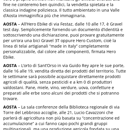
fine ne conteremo ben quindici, la vendetta spietata e la
classica indagine poliziesca. Il tutto ambientato in una Valle
d’Aosta immaginifica più che immaginaria.
AOSTA
– All’Hero Ebike di via Festaz, dalle 10 alle 17, è Gravel
test day. Semplicemente fornendo un documento d’identità e
sottoscrivendo una dichiarazione, puoi provare gratuitamente
per un’ora una bici Gravel 3T oppure Hero Custom, cioè la
linea di telai artigianali “made in Italy” completamente
personalizzabile, dal colore alle componenti, firmata Hero
Ebike.
AOSTA
– L’orto di Sant’Orso in via Guido Rey apre le sue porte,
dalle 16 alle 19, vendita diretta dei prodotti del territorio. Tutte
le settimane sarà possibile acquistare direttamente prodotti
agricoli di qualità, senza pesticidi e a km 0 di produttori
valdostani. Pane, miele, vino, verdure, uova, confetture e
preparati alle erbe sono alcuni dei prodotti che si potranno
trovare.
AOSTA
– La sala conferenze della Biblioteca regionale di via
Torre del Lebbroso accoglie, alle 21, Lucio Cavazzoni che
parlerà di agricoltura non più basata su “concentrazione ed
accumulazione” a cui fanno capo pochi grandi gruppi
multinazionali, ma una produzione agricola fondata su una