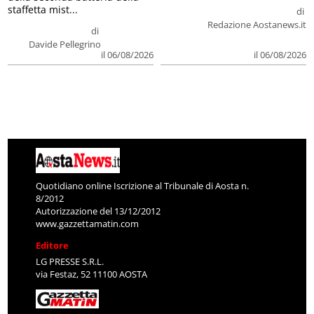
staffetta mist...
di
Redazione Aostanews.it
di
Davide Pellegrino
il 06/08/2026
il 06/08/2026
Quotidiano online Iscrizione al Tribunale di Aosta n.
8/2012
Autorizzazione del 13/12/2012
www.gazzettamatin.com
Editore
LG PRESSE S.R.L.
via Festaz, 52 11100 AOSTA