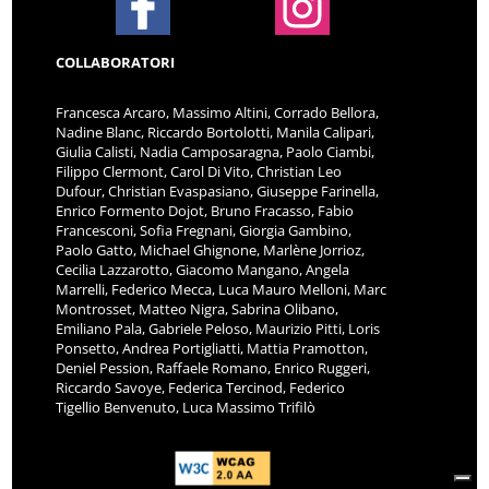
COLLABORATORI
Francesca Arcaro, Massimo Altini, Corrado Bellora,
Nadine Blanc, Riccardo Bortolotti, Manila Calipari,
Giulia Calisti, Nadia Camposaragna, Paolo Ciambi,
Filippo Clermont, Carol Di Vito, Christian Leo
Dufour, Christian Evaspasiano, Giuseppe Farinella,
Enrico Formento Dojot, Bruno Fracasso, Fabio
Francesconi, Sofia Fregnani, Giorgia Gambino,
Paolo Gatto, Michael Ghignone, Marlène Jorrioz,
Cecilia Lazzarotto, Giacomo Mangano, Angela
Marrelli, Federico Mecca, Luca Mauro Melloni, Marc
Montrosset, Matteo Nigra, Sabrina Olibano,
Emiliano Pala, Gabriele Peloso, Maurizio Pitti, Loris
Ponsetto, Andrea Portigliatti, Mattia Pramotton,
Deniel Pession, Raffaele Romano, Enrico Ruggeri,
Riccardo Savoye, Federica Tercinod, Federico
Tigellio Benvenuto, Luca Massimo Trifilò