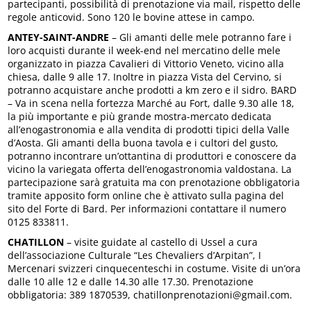
partecipanti, possibilità di prenotazione via mail, rispetto delle
regole anticovid. Sono 120 le bovine attese in campo.
ANTEY-SAINT-ANDRE
– Gli amanti delle mele potranno fare i
loro acquisti durante il week-end nel mercatino delle mele
organizzato in piazza Cavalieri di Vittorio Veneto, vicino alla
chiesa, dalle 9 alle 17. Inoltre in piazza Vista del Cervino, si
potranno acquistare anche prodotti a km zero e il sidro. BARD
– Va in scena nella fortezza Marché au Fort, dalle 9.30 alle 18,
la più importante e più grande mostra-mercato dedicata
all’enogastronomia e alla vendita di prodotti tipici della Valle
d’Aosta. Gli amanti della buona tavola e i cultori del gusto,
potranno incontrare un’ottantina di produttori e conoscere da
vicino la variegata offerta dell’enogastronomia valdostana. La
partecipazione sarà gratuita ma con prenotazione obbligatoria
tramite apposito form online che è attivato sulla pagina del
sito del Forte di Bard. Per informazioni contattare il numero
0125 833811.
CHATILLON
– visite guidate al castello di Ussel a cura
dell’associazione Culturale “Les Chevaliers d’Arpitan”, I
Mercenari svizzeri cinquecenteschi in costume. Visite di un’ora
dalle 10 alle 12 e dalle 14.30 alle 17.30. Prenotazione
obbligatoria: 389 1870539, chatillonprenotazioni@gmail.com.