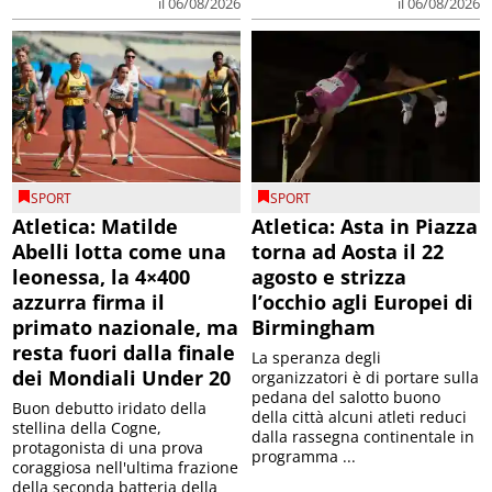
il 06/08/2026
il 06/08/2026
SPORT
SPORT
Atletica: Matilde
Atletica: Asta in Piazza
Abelli lotta come una
torna ad Aosta il 22
leonessa, la 4×400
agosto e strizza
azzurra firma il
l’occhio agli Europei di
primato nazionale, ma
Birmingham
resta fuori dalla finale
La speranza degli
dei Mondiali Under 20
organizzatori è di portare sulla
pedana del salotto buono
Buon debutto iridato della
della città alcuni atleti reduci
stellina della Cogne,
dalla rassegna continentale in
protagonista di una prova
programma ...
coraggiosa nell'ultima frazione
della seconda batteria della