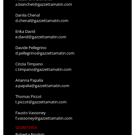
a.bianchet@gazzettamatin.com
Danila Chenal
d.chenal@gazzettamatin.com
Erika David
e.david@gazzettamatin.com
Davide Pellegrino
d.pellegrino@gazzettamatin.com
Cinzia Timpano
c.timpano@gazzettamatin.com
Arianna Papalia
a.papalia@gazzettamatin.com
Thomas Piccot
t.piccot@gazzettamatin.com
Fausto Vassoney
f.vassoney@gazzettamatin.com
SEGRETERIA
Roberta Prodoti