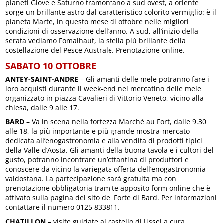
pianeti Giove e Saturno tramontano a sud ovest, a oriente
sorge un brillante astro dal caratteristico colorito vermiglio: è il
pianeta Marte, in questo mese di ottobre nelle migliori
condizioni di osservazione dell’anno. A sud, all’inizio della
serata vediamo Fomalhaut, la stella più brillante della
costellazione del Pesce Australe. Prenotazione online.
SABATO 10 OTTOBRE
ANTEY-SAINT-ANDRE
– Gli amanti delle mele potranno fare i
loro acquisti durante il week-end nel mercatino delle mele
organizzato in piazza Cavalieri di Vittorio Veneto, vicino alla
chiesa, dalle 9 alle 17.
BARD
– Va in scena nella fortezza Marché au Fort, dalle 9.30
alle 18, la più importante e più grande mostra-mercato
dedicata all’enogastronomia e alla vendita di prodotti tipici
della Valle d’Aosta. Gli amanti della buona tavola e i cultori del
gusto, potranno incontrare un’ottantina di produttori e
conoscere da vicino la variegata offerta dell’enogastronomia
valdostana. La partecipazione sarà gratuita ma con
prenotazione obbligatoria tramite apposito form online che è
attivato sulla pagina del sito del Forte di Bard. Per informazioni
contattare il numero 0125 833811.
CHATILLON
– visite guidate al castello di Ussel a cura