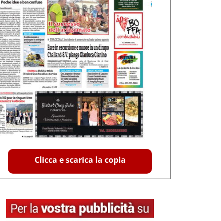
Clicca e scarica la copia