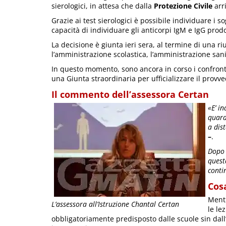
sierologici, in attesa che dalla
Protezione Civile
arri
Grazie ai test sierologici è possibile individuare i s
capacità di individuare gli anticorpi IgM e IgG prodo
La decisione è giunta ieri sera, al termine di una ri
l’amministrazione scolastica, l’amministrazione sanit
In questo momento, sono ancora in corso i confronti
una Giunta straordinaria per ufficializzare il provv
Il commento dell’assessora Certan
«E’ i
quara
a dis
–
.
Dopo t
quest
conti
Cosa
Mentr
L’assessora all’Istruzione Chantal Certan
le le
obbligatoriamente predisposto dalle scuole sin dall’a