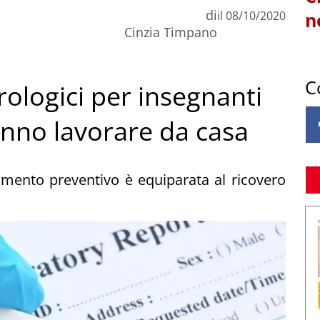
di
il
08/10/2020
n
Cinzia Timpano
C
rologici per insegnanti
anno lavorare da casa
lamento preventivo è equiparata al ricovero