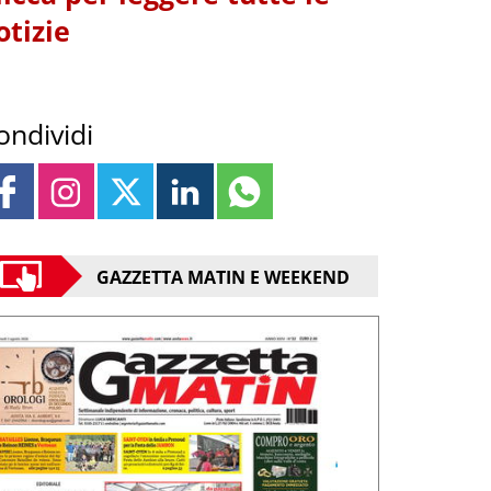
otizie
ondividi
GAZZETTA MATIN E WEEKEND