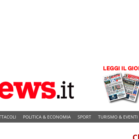
TTACOLI
POLITICA & ECONOMIA
SPORT
TURISMO & EVENTI
C