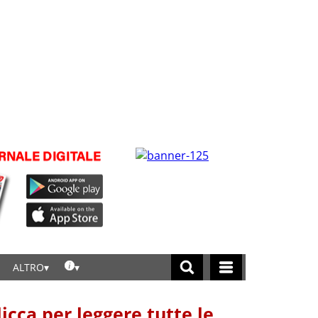
ALTRO
licca per leggere tutte le