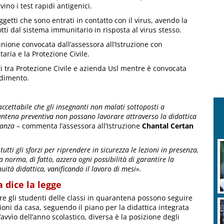
vino i test rapidi antigenici.
oggetti che sono entrati in contatto con il virus, avendo la
tti dal sistema immunitario in risposta al virus stesso.
unione convocata dall’assessora all’Istruzione con
aria e la Protezione Civile.
 tra Protezione Civile e azienda Usl mentre è convocata
edimento.
naccettabile che gli insegnanti non malati sottoposti a
ntena preventiva non possano lavorare attraverso la didattica
tanza
– commenta l’assessora all’Istruzione
Chantal Certan
utti gli sforzi per riprendere in sicurezza le lezioni in presenza,
a norma, di fatto, azzera ogni possibilità di garantire la
nuità didattica, vanificando il lavoro di mesi».
 dice la legge
e gli studenti delle classi in quarantena possono seguire
zioni da casa, seguendo il piano per la didattica integrata
vvìo dell’anno scolastico, diversa è la posizione degli