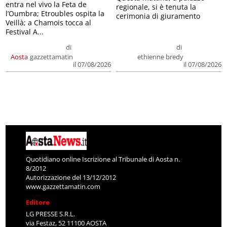
entra nel vivo la Feta de
regionale, si è tenuta la
l’Oumbra; Etroubles ospita la
cerimonia di giuramento
Veillà; a Chamois tocca al
Festival A...
di
di
Aosta
gazzettamatin
ethienne bredy
il 07/08/2026
il 07/08/2026
Quotidiano online Iscrizione al Tribunale di Aosta n.
8/2012
Autorizzazione del 13/12/2012
www.gazzettamatin.com
Editore
LG PRESSE S.R.L.
via Festaz, 52 11100 AOSTA