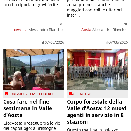
non ha riportato gravi ferite
zona; promessi anche
maggiori controlli e ulteriori
inter...
di
di
cervinia
Alessandro Bianchet
Aosta
Alessandro Bianchet
il 07/08/2026
il 07/08/2026
TURISMO & TEMPO LIBERO
ATTUALITA'
Cosa fare nel fine
Corpo forestale della
settimana in Valle
Valle d’Aosta: 12 nuovi
d’Aosta
agenti in servizio in 8
stazioni
GiocAosta prosegue tra le vie
del capoluogo; a Brissogne
Questa mattina, a palazzo