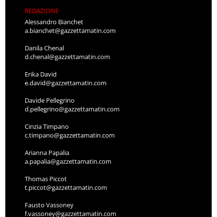
REDAZIONE
Alessandro Bianchet
a.bianchet@gazzettamatin.com
Danila Chenal
d.chenal@gazzettamatin.com
Erika David
e.david@gazzettamatin.com
Davide Pellegrino
d.pellegrino@gazzettamatin.com
Cinzia Timpano
c.timpano@gazzettamatin.com
Arianna Papalia
a.papalia@gazzettamatin.com
Thomas Piccot
t.piccot@gazzettamatin.com
Fausto Vassoney
f.vassoney@gazzettamatin.com