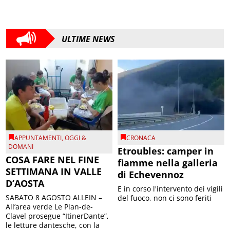
ULTIME NEWS
APPUNTAMENTI
,
OGGI &
CRONACA
DOMANI
Etroubles: camper in
COSA FARE NEL FINE
fiamme nella galleria
SETTIMANA IN VALLE
di Echevennoz
D’AOSTA
E in corso l'intervento dei vigili
SABATO 8 AGOSTO ALLEIN –
del fuoco, non ci sono feriti
All’area verde Le Plan-de-
Clavel prosegue “ItinerDante”,
le letture dantesche, con la