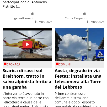
partecipazione di Antonello
Pistritto (...
di
di
gazzettamatin
Cinzia Timpano
il 07/08/2026
il 07/08/2026
CRONACA
COMUNI
Scarica di sassi sul
Aosta, degrado in via
Breithorn, tratto in
Festaz: installata una
salvo alpinista ferito a
telecamera alla Torre
una gamba
del Lebbroso
L'intervento è avvenuto in
Prime contromosse
parte via terra e in parte con
dell'amministrazione
l'elicottero a causa delle
comunale dopo l'esposto
condizioni meteo. L'alpinista
presentato da residenti della