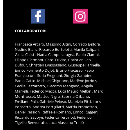
COLLABORATORI
Francesca Arcaro, Massimo Altini, Corrado Bellora,
Nadine Blanc, Riccardo Bortolotti, Manila Calipari,
Giulia Calisti, Nadia Camposaragna, Paolo Ciambi,
Filippo Clermont, Carol Di Vito, Christian Leo
Dufour, Christian Evaspasiano, Giuseppe Farinella,
Enrico Formento Dojot, Bruno Fracasso, Fabio
Francesconi, Sofia Fregnani, Giorgia Gambino,
Paolo Gatto, Michael Ghignone, Marlène Jorrioz,
Cecilia Lazzarotto, Giacomo Mangano, Angela
Marrelli, Federico Mecca, Luca Mauro Melloni, Marc
Montrosset, Matteo Nigra, Sabrina Olibano,
Emiliano Pala, Gabriele Peloso, Maurizio Pitti, Loris
Ponsetto, Andrea Portigliatti, Mattia Pramotton,
Deniel Pession, Raffaele Romano, Enrico Ruggeri,
Riccardo Savoye, Federica Tercinod, Federico
Tigellio Benvenuto, Luca Massimo Trifilò