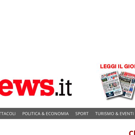
TTACOLI
POLITICA & ECONOMIA
SPORT
TURISMO & EVENTI
C