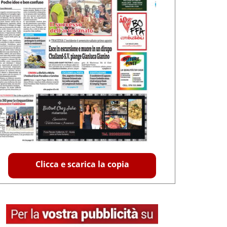
Clicca e scarica la copia