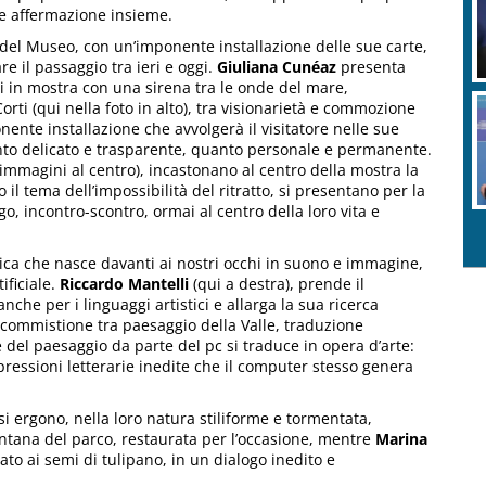
e e affermazione insieme.
i del Museo, con un’imponente installazione delle sue carte,
e il passaggio tra ieri e oggi.
Giuliana Cunéaz
presenta
ti in mostra con una sirena tra le onde del mare,
orti (qui nella foto in alto), tra visionarietà e commozione
ente installazione che avvolgerà il visitatore nelle sue
tanto delicato e trasparente, quanto personale e permanente.
immagini al centro), incastonano al centro della mostra la
 il tema dell’impossibilità del ritratto, si presentano per la
o, incontro-scontro, ormai al centro della loro vita e
tica che nasce davanti ai nostri occhi in suono e immagine,
ificiale.
Riccardo Mantelli
(qui a destra), prende il
he per i linguaggi artistici e allarga la sua ricerca
 commistione tra paesaggio della Valle, traduzione
 del paesaggio da parte del pc si traduce in opera d’arte:
pressioni letterarie inedite che il computer stesso genera
si ergono, nella loro natura stiliforme e tormentata,
ontana del parco, restaurata per l’occasione, mentre
Marina
to ai semi di tulipano, in un dialogo inedito e