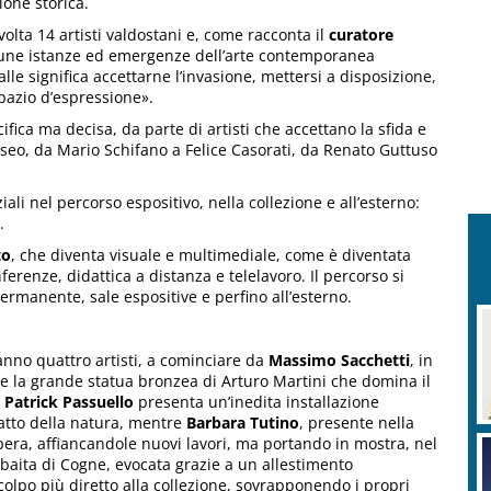
ione storica.
lta 14 artisti valdostani e, come racconta il
curatore
cune istanze ed emergenze dell’arte contemporanea
alle significa accettarne l’invasione, mettersi a disposizione,
spazio d’espressione».
ifica ma decisa, da parte di artisti che accettano la sfida e
seo, da Mario Schifano a Felice Casorati, da Renato Guttuso
li nel percorso espositivo, nella collezione e all’esterno:
.
to
, che diventa visuale e multimediale, come è diventata
ferenze, didattica a distanza e telelavoro. Il percorso si
permanente, sale espositive e perfino all’esterno.
anno quattro artisti, a cominciare da
Massimo Sacchetti
, in
e e la grande statua bronzea di Arturo Martini che domina il
.
Patrick Passuello
presenta un’inedita installazione
ratto della natura, mentre
Barbara Tutino
, presente nella
era, affiancandole nuovi lavori, ma portando in mostra, nel
baita di Cogne, evocata grazie a un allestimento
il colpo più diretto alla collezione, sovrapponendo i propri