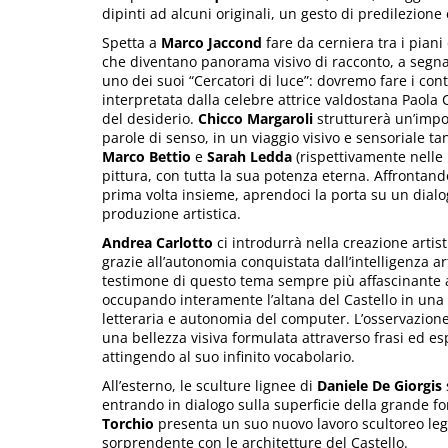
dipinti ad alcuni originali, un gesto di predilezion
Spetta a
Marco Jaccond
fare da cerniera tra i pian
che diventano panorama visivo di racconto, a segnar
uno dei suoi “Cercatori di luce”: dovremo fare i con
interpretata dalla celebre attrice valdostana Paola C
del desiderio.
Chicco Margaroli
strutturerà un’impon
parole di senso, in un viaggio visivo e sensoriale 
Marco Bettio
e
Sarah Ledda
(rispettivamente nelle 
pittura, con tutta la sua potenza eterna. Affrontando
prima volta insieme, aprendoci la porta su un dialog
produzione artistica.
Andrea Carlotto
ci introdurrà nella creazione artis
grazie all’autonomia conquistata dall’intelligenza art
testimone di questo tema sempre più affascinante anc
occupando interamente l’altana del Castello in una
letteraria e autonomia del computer. L’osservazione
una bellezza visiva formulata attraverso frasi ed es
attingendo al suo infinito vocabolario.
All’esterno, le sculture lignee di
Daniele De Giorgis
entrando in dialogo sulla superficie della grande f
Torchio
presenta un suo nuovo lavoro scultoreo lega
sorprendente con le architetture del Castello.