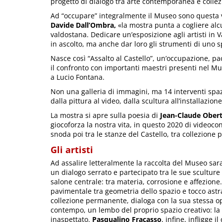
progetto di dialogo tra arte contemporanea e collez
Ad “occupare” integralmente il Museo sono questa vo
Davide Dall’Ombra,
«la mostra punta a cogliere al
valdostana. Dedicare un’esposizione agli artisti in V
in ascolto, ma anche dar loro gli strumenti di uno 
Nasce così “Assalto al Castello”, un’occupazione, pac
il confronto con importanti maestri presenti nel Mu
a Lucio Fontana.
Non una galleria di immagini, ma 14 interventi spazia
dalla pittura al video, dalla scultura all’installazione
La mostra si apre sulla poesia di
Jean-Claude Ober
giocoforza la nostra vita, in questo 2020 di videocon
snoda poi tra le stanze del Castello, tra collezione 
Gli artisti
Ad assalire letteralmente la raccolta del Museo sar
un dialogo serrato e partecipato tra le sue scultur
salone centrale: tra materia, corrosione e affezione
pavimentale tra geometria dello spazio e tocco ast
collezione permanente, dialoga con la sua stessa op
contempo, un lembo del proprio spazio creativo: la 
inaspettato.
Pasqualino Fracasso
, infine, infligge 