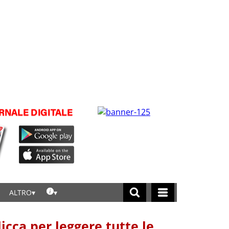
ALTRO
licca per leggere tutte le