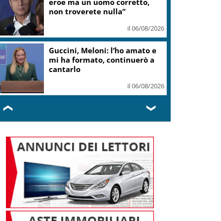
eroe ma un uomo corretto,
non troverete nulla”
il 06/08/2026
Guccini, Meloni: l’ho amato e
mi ha formato, continuerò a
cantarlo
il 06/08/2026
❮
❯