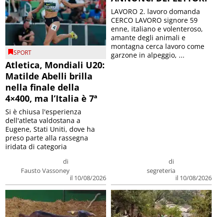
LAVORO 2. lavoro domanda
CERCO LAVORO signore 59
enne, italiano e volenteroso,
amante degli animali e
montagna cerca lavoro come
SPORT
garzone in alpeggio, ...
Atletica, Mondiali U20:
Matilde Abelli brilla
nella finale della
4×400, ma l’Italia è 7ª
Si è chiusa l'esperienza
dell'atleta valdostana a
Eugene, Stati Uniti, dove ha
preso parte alla rassegna
iridata di categoria
di
di
Fausto Vassoney
segreteria
il 10/08/2026
il 10/08/2026