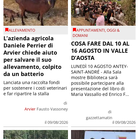
ALLEVAMENTO
APPUNTAMENTI
,
OGGI &
DOMANI
L’azienda agricola
COSA FARE DAL 10 AL
Daniele Perrier di
16 AGOSTO IN VALLE
Arvier chiede aiuto
D’AOSTA
per salvare il suo
allevamento, colpito
LUNEDÌ 10 AGOSTO ANTEY-
SAINT-ANDRÉ - Alla Sala
da un batterio
mostre Biblioteca sarà
Lanciata una raccolta fondi
possibile partecipare alla
per sostenere i costi veterinari
presentazione del libro di
e far ripartire la stalla
Maria Vassallo ed Enrico F...
di
Arvier
Fausto Vassoney
di
gazzettamatin
il 09/08/2026
il 09/08/2026