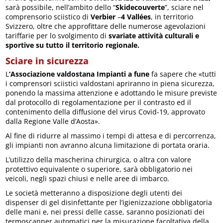
sarà possibile, nell’ambito dello “
Skidecouverte
”, sciare nel
comprensorio sciistico di
Verbier
–
4 Vallées
, in territorio
Svizzero, oltre che approfittare delle numerose agevolazioni
tariffarie per lo svolgimento di
svariate attività culturali e
sportive su tutto il territorio regionale.
Sciare in sicurezza
L
‘Associazione valdostana Impianti a fune
fa sapere che «tutti
i comprensori sciistici valdostani apriranno in piena sicurezza,
ponendo la massima attenzione e adottando le misure previste
dal protocollo di regolamentazione per il contrasto ed il
contenimento della diffusione del virus Covid-19, approvato
dalla Regione Valle d’Aosta».
Al fine di ridurre al massimo i tempi di attesa e di percorrenza,
gli impianti non avranno alcuna limitazione di portata oraria.
L’utilizzo della mascherina chirurgica, o altra con valore
protettivo equivalente o superiore, sarà obbligatorio nei
veicoli, negli spazi chiusi e nelle aree di imbarco.
Le società metteranno a disposizione degli utenti dei
dispenser di gel disinfettante per l’igienizzazione obbligatoria
delle mani e, nei pressi delle casse, saranno posizionati dei
termoscanner automatici per la misurazione facoltativa della