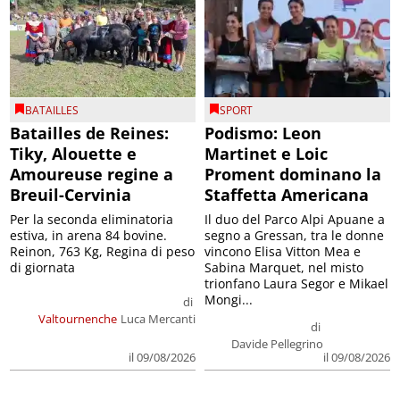
BATAILLES
SPORT
Batailles de Reines:
Podismo: Leon
Tiky, Alouette e
Martinet e Loic
Amoureuse regine a
Proment dominano la
Breuil-Cervinia
Staffetta Americana
Per la seconda eliminatoria
Il duo del Parco Alpi Apuane a
estiva, in arena 84 bovine.
segno a Gressan, tra le donne
Reinon, 763 Kg, Regina di peso
vincono Elisa Vitton Mea e
di giornata
Sabina Marquet, nel misto
trionfano Laura Segor e Mikael
Mongi...
di
Valtournenche
Luca Mercanti
di
Davide Pellegrino
il 09/08/2026
il 09/08/2026