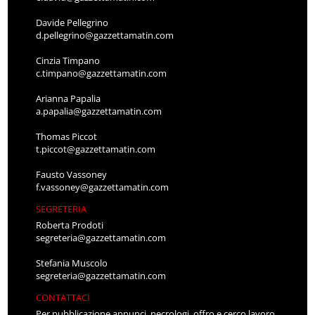
Davide Pellegrino
d.pellegrino@gazzettamatin.com
Cinzia Timpano
c.timpano@gazzettamatin.com
Arianna Papalia
a.papalia@gazzettamatin.com
Thomas Piccot
t.piccot@gazzettamatin.com
Fausto Vassoney
f.vassoney@gazzettamatin.com
SEGRETERIA
Roberta Prodoti
segreteria@gazzettamatin.com
Stefania Muscolo
segreteria@gazzettamatin.com
CONTATTACI
Per pubblicazione annunci, necrologi, offro e cerco lavoro,