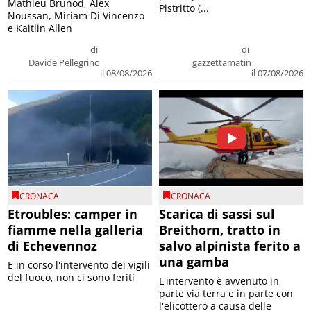
Mathieu Brunod, Alex
Pistritto (...
Noussan, Miriam Di Vincenzo
e Kaitlin Allen
di
di
Davide Pellegrino
gazzettamatin
il 08/08/2026
il 07/08/2026
CRONACA
CRONACA
Etroubles: camper in
Scarica di sassi sul
fiamme nella galleria
Breithorn, tratto in
di Echevennoz
salvo alpinista ferito a
una gamba
E in corso l'intervento dei vigili
del fuoco, non ci sono feriti
L'intervento è avvenuto in
parte via terra e in parte con
l'elicottero a causa delle