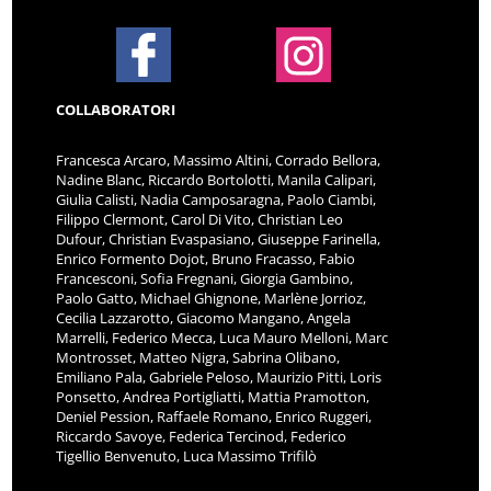
COLLABORATORI
Francesca Arcaro, Massimo Altini, Corrado Bellora,
Nadine Blanc, Riccardo Bortolotti, Manila Calipari,
Giulia Calisti, Nadia Camposaragna, Paolo Ciambi,
Filippo Clermont, Carol Di Vito, Christian Leo
Dufour, Christian Evaspasiano, Giuseppe Farinella,
Enrico Formento Dojot, Bruno Fracasso, Fabio
Francesconi, Sofia Fregnani, Giorgia Gambino,
Paolo Gatto, Michael Ghignone, Marlène Jorrioz,
Cecilia Lazzarotto, Giacomo Mangano, Angela
Marrelli, Federico Mecca, Luca Mauro Melloni, Marc
Montrosset, Matteo Nigra, Sabrina Olibano,
Emiliano Pala, Gabriele Peloso, Maurizio Pitti, Loris
Ponsetto, Andrea Portigliatti, Mattia Pramotton,
Deniel Pession, Raffaele Romano, Enrico Ruggeri,
Riccardo Savoye, Federica Tercinod, Federico
Tigellio Benvenuto, Luca Massimo Trifilò