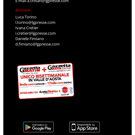
E-mail
a.chisari@lgpresse.com
Account
Luca Torino
l.torino@lgpresse.com
Ivana Cretier
i.cretier@lgpresse.com
Daniele Fimiano
d.fimiano@lgpresse.com