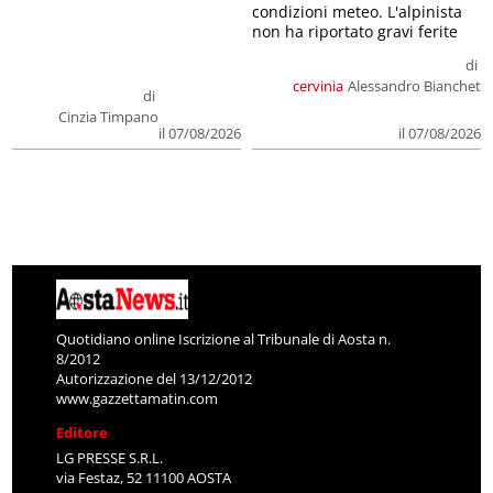
condizioni meteo. L'alpinista
non ha riportato gravi ferite
di
cervinia
Alessandro Bianchet
di
Cinzia Timpano
il 07/08/2026
il 07/08/2026
Quotidiano online Iscrizione al Tribunale di Aosta n.
8/2012
Autorizzazione del 13/12/2012
www.gazzettamatin.com
Editore
LG PRESSE S.R.L.
via Festaz, 52 11100 AOSTA