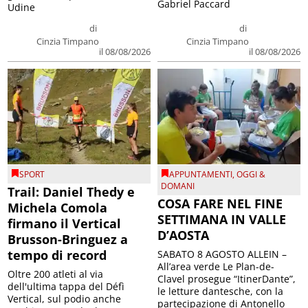
Gabriel Paccard
Udine
di
di
Cinzia Timpano
Cinzia Timpano
il 08/08/2026
il 08/08/2026
SPORT
APPUNTAMENTI
,
OGGI &
DOMANI
Trail: Daniel Thedy e
COSA FARE NEL FINE
Michela Comola
SETTIMANA IN VALLE
firmano il Vertical
D’AOSTA
Brusson-Bringuez a
tempo di record
SABATO 8 AGOSTO ALLEIN –
All’area verde Le Plan-de-
Oltre 200 atleti al via
Clavel prosegue “ItinerDante”,
dell'ultima tappa del Défì
le letture dantesche, con la
Vertical, sul podio anche
partecipazione di Antonello