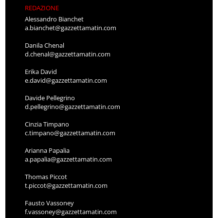
REDAZIONE
Alessandro Bianchet
a.bianchet@gazzettamatin.com
Danila Chenal
d.chenal@gazzettamatin.com
Erika David
e.david@gazzettamatin.com
Davide Pellegrino
d.pellegrino@gazzettamatin.com
Cinzia Timpano
c.timpano@gazzettamatin.com
Arianna Papalia
a.papalia@gazzettamatin.com
Thomas Piccot
t.piccot@gazzettamatin.com
Fausto Vassoney
f.vassoney@gazzettamatin.com