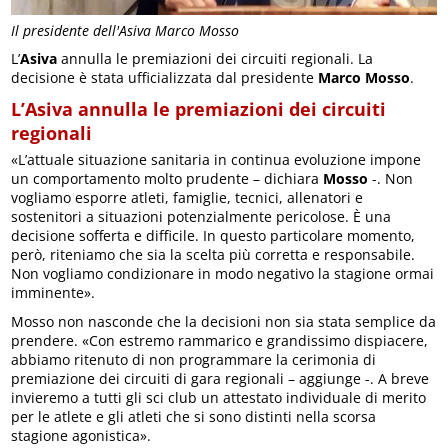
Il presidente dell'Asiva Marco Mosso
L’
Asiva
annulla le premiazioni dei circuiti regionali. La
decisione è stata ufficializzata dal presidente
Marco Mosso
.
L’Asiva annulla le premiazioni dei circuiti
regionali
«L’attuale situazione sanitaria in continua evoluzione impone
un comportamento molto prudente – dichiara
Mosso
-. Non
vogliamo esporre atleti, famiglie, tecnici, allenatori e
sostenitori a situazioni potenzialmente pericolose. È una
decisione sofferta e difficile. In questo particolare momento,
però, riteniamo che sia la scelta più corretta e responsabile.
Non vogliamo condizionare in modo negativo la stagione ormai
imminente».
Mosso non nasconde che la decisioni non sia stata semplice da
prendere. «Con estremo rammarico e grandissimo dispiacere,
abbiamo ritenuto di non programmare la cerimonia di
premiazione dei circuiti di gara regionali – aggiunge -. A breve
invieremo a tutti gli sci club un attestato individuale di merito
per le atlete e gli atleti che si sono distinti nella scorsa
stagione agonistica».