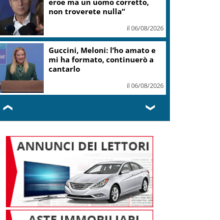
eroe ma un uomo corretto,
non troverete nulla”
il 06/08/2026
Guccini, Meloni: l’ho amato e
mi ha formato, continuerò a
cantarlo
il 06/08/2026
❮
❯