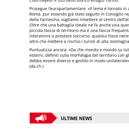
Courmayeur e sito dello storico Rifugio Torino.
Prosegue l’europarlamentare: «Il tema è tornato in 
Roma, pur essendo già stato seguito in Consiglio reg
della Farnesina, vogliamo rimettere al centro dell
Oltre che una battaglia ideale ne fa anche una quest
piccola fascia di territorio ma è una fascia frequent
intervenire a prestare soccorso, qualora fosse neces
altro che mettere a rischio i turisti di alta montagna
Puntualizza ancora: «Da che mondo e mondo su tutto 
esterni, definiti sulla morfologia del territorio co
debba essere diverso e gestito in modo unilaterale»
(da.ch.)
ULTIME NEWS