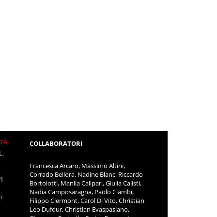
ITÀ
COLLABORATORI
L.
Francesca Arcaro, Massimo Altini,
Corrado Bellora, Nadine Blanc, Riccardo
11
Bortolotti, Manila Calipari, Giulia Calisti,
Nadia Camposaragna, Paolo Ciambi,
m
Filippo Clermont, Carol Di Vito, Christian
Leo Dufour, Christian Evaspasiano,