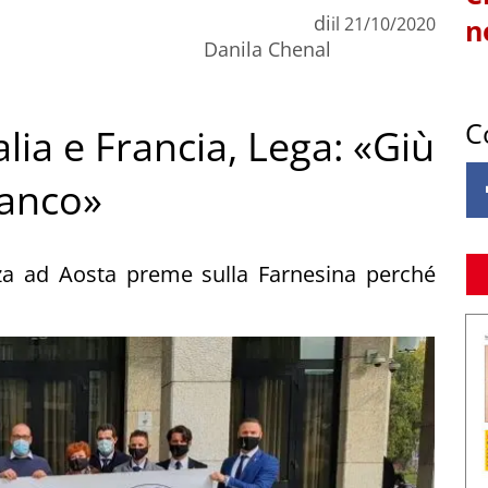
di
il
21/10/2020
n
Danila Chenal
C
alia e Francia, Lega: «Giù
ianco»
za ad Aosta preme sulla Farnesina perché