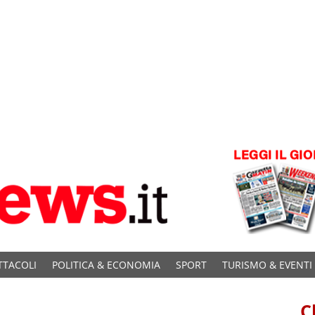
TTACOLI
POLITICA & ECONOMIA
SPORT
TURISMO & EVENTI
C