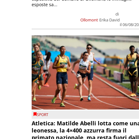
esposte sa...
di
Ollomont
Erika David
il 06/08/2
SPORT
Atletica: Matilde Abelli lotta come un
leonessa, la 4×400 azzurra firma il
primato nazionale, ma resta fuori dal