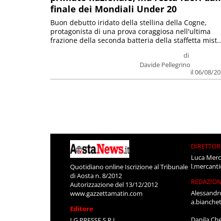
finale dei Mondiali Under 20
Buon debutto iridato della stellina della Cogne,
protagonista di una prova coraggiosa nell'ultima
frazione della seconda batteria della staffetta mist..
di
Davide Pellegrino
il 06/08/2
DIRETTOR
Luca Merc
l.mercant
Quotidiano online Iscrizione al Tribunale
di Aosta n. 8/2012
REDAZIO
Autorizzazione del 13/12/2012
Alessandr
www.gazzettamatin.com
a.bianche
Editore
Danila Ch
LG PRESSE S.R.L.