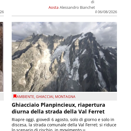
di
Aosta
Alessandro Bianchet
026
il 06/08/2026
AMBIENTE
,
GHIACCIAI
,
MONTAGNA
Ghiacciaio Planpincieux, riapertura
diurna della strada della Val Ferret
Riapre oggi, giovedì 6 agosto, solo di giorno e solo in
discesa, la strada comunale della Val Ferret; si riduce
lo scenario di rischio, in movimento u...