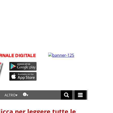
ALTRO
licca per leggere tutte le