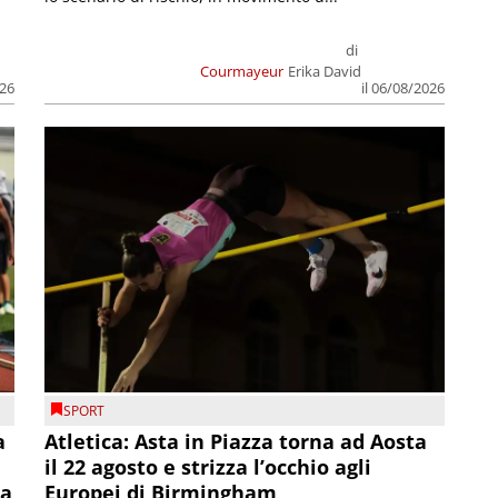
di
Courmayeur
Erika David
026
il 06/08/2026
SPORT
a
Atletica: Asta in Piazza torna ad Aosta
il 22 agosto e strizza l’occhio agli
la
Europei di Birmingham