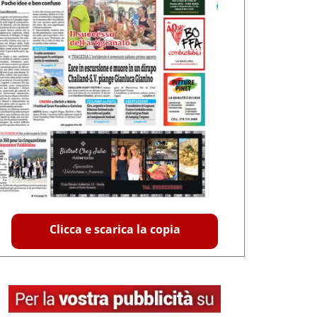
Clicca e scarica la copia