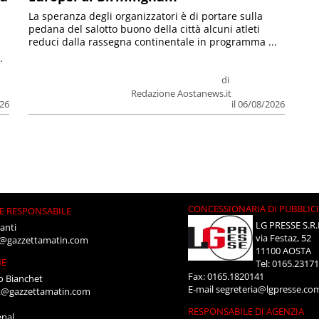
La speranza degli organizzatori è di portare sulla
pedana del salotto buono della città alcuni atleti
reduci dalla rassegna continentale in programma ...
.
di
Redazione Aostanews.it
026
il 06/08/2026
CONCESSIONARIA DI PUBBLIC
E RESPONSABILE
LG PRESSE S.R.
anti
via Festaz, 52
i@gazzettamatin.com
11100 AOSTA
NE
Tel: 0165.2317
Fax: 0165.1820141
o Bianchet
E-mail
segreteria@lgpresse.co
t@gazzettamatin.com
RESPONSABILE DI AGENZIA
enal