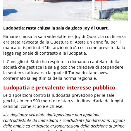
Ludopatia: resta chiusa la sala da gioco Joy di Quart.
Rimane chiusa la sala videolotteries Joy di Quart, la cui licenza
era stata revocata dalla Questura di Aosta un anno fa, per il
mancato rispetto del ‘distanziometro’, così come previsto dalla
legge regionale di contrasto alla ludopatia.
Il Consiglio di Stato ha respinto la domanda cautelare della
società che gestisce la sala gioco che chiedeva di sospendere
la sentenza attraverso la quale il Tar valdostano aveva
confermato la legittimità della norma regionale.
Ludopatia e prevalente interesse pubblico
Le disposizioni contro la ludopatia prevedono per le sale
giochi, almeno 500 metri di distanza, in linea d’aria da luoghi
sensibili come scuole e chiese.
«Le doglianze veicolate dall’appellante non appaiono
contraddistinte da immediata e concludente fondatezza in ragione
delle ampie ed articolate argomentazioni della decisione di primo