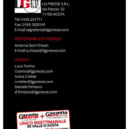
LG PRESSE S.R.L.
via Festaz, 52
11100 AOSTA
Tel: 0165.231711
Fax: 0165.1820141
E-mail
segreteria@lgpresse.com
RESPONSABILE DI AGENZIA
Arianna Gori Chisari
E-mail
a.chisari@lgpresse.com
Account
Luca Torino
l.torino@lgpresse.com
Ivana Cretier
i.cretier@lgpresse.com
Daniele Fimiano
d.fimiano@lgpresse.com