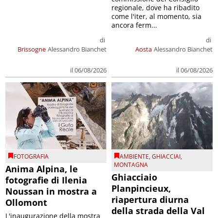
regionale, dove ha ribadito
come l'iter, al momento, sia
ancora ferm...
di
di
Brissogne
Alessandro Bianchet
Aosta
Alessandro Bianchet
il 06/08/2026
il 06/08/2026
FOTOGRAFIA
AMBIENTE
,
GHIACCIAI
,
MONTAGNA
Anima Alpina, le
Ghiacciaio
fotografie di Ilenia
Planpincieux,
Noussan in mostra a
riapertura diurna
Ollomont
della strada della Val
L'inaugurazione della mostra