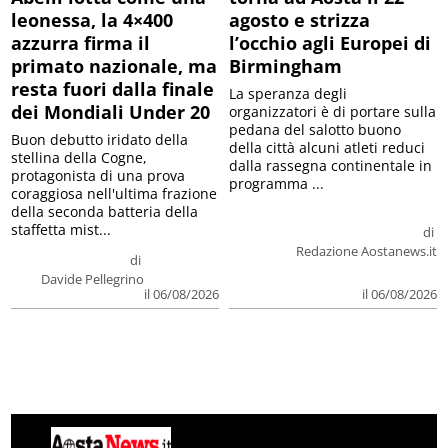
leonessa, la 4×400
agosto e strizza
azzurra firma il
l’occhio agli Europei di
primato nazionale, ma
Birmingham
resta fuori dalla finale
La speranza degli
dei Mondiali Under 20
organizzatori è di portare sulla
pedana del salotto buono
Buon debutto iridato della
della città alcuni atleti reduci
stellina della Cogne,
dalla rassegna continentale in
protagonista di una prova
programma ...
coraggiosa nell'ultima frazione
della seconda batteria della
staffetta mist...
di
Redazione Aostanews.it
di
Davide Pellegrino
il 06/08/2026
il 06/08/2026