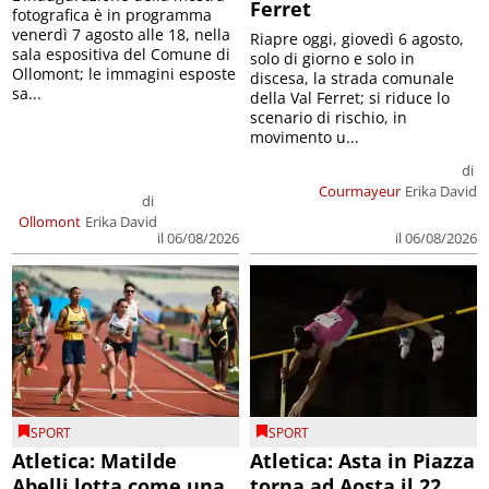
Ferret
fotografica è in programma
venerdì 7 agosto alle 18, nella
Riapre oggi, giovedì 6 agosto,
sala espositiva del Comune di
solo di giorno e solo in
Ollomont; le immagini esposte
discesa, la strada comunale
sa...
della Val Ferret; si riduce lo
scenario di rischio, in
movimento u...
di
Courmayeur
Erika David
di
Ollomont
Erika David
il 06/08/2026
il 06/08/2026
SPORT
SPORT
Atletica: Matilde
Atletica: Asta in Piazza
Abelli lotta come una
torna ad Aosta il 22