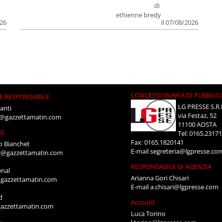
di
ethienne bredy
026
il 07/08/2026
CONCESSIONARIA DI PUBBLIC
E RESPONSABILE
LG PRESSE S.R.
anti
via Festaz, 52
i@gazzettamatin.com
11100 AOSTA
NE
Tel: 0165.2317
Fax: 0165.1820141
o Bianchet
E-mail
segreteria@lgpresse.co
t@gazzettamatin.com
RESPONSABILE DI AGENZIA
enal
Arianna Gori Chisari
gazzettamatin.com
E-mail
a.chisari@lgpresse.com
d
Account
azzettamatin.com
Luca Torino