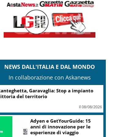
NEWS DALL'ITALIA E DAL MONDO
In collaborazione con Askanews
Turismo, Osservatorio
Telepass: +20% di interesse
per i viaggi in auto
il 07/08/2026
ic, Liguria: 5,8 mln da piano Grandi
rogetti Beni Culturali