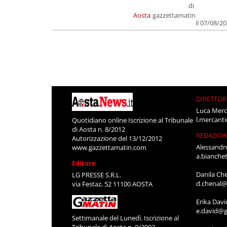
di
Aosta
gazzettamatin
il 07/08/2
DIRETTOR
Luca Merc
l.mercant
Quotidiano online Iscrizione al Tribunale
di Aosta n. 8/2012
REDAZIO
Autorizzazione del 13/12/2012
Alessandr
www.gazzettamatin.com
a.bianche
Editore
Danila Ch
LG PRESSE S.R.L.
d.chenal@
via Festaz, 52 11100 AOSTA
Erika Davi
e.david@g
Settimanale del Lunedì. Iscrizione al
Tribunale di Aosta n. 9/2002