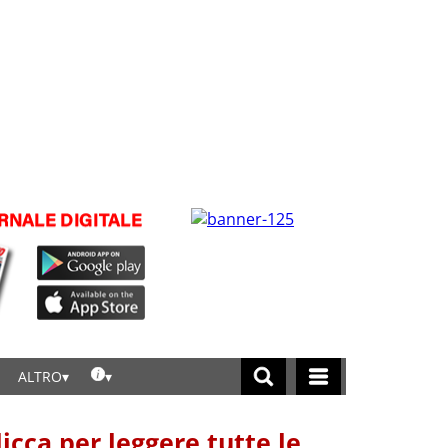
ALTRO
licca per leggere tutte le