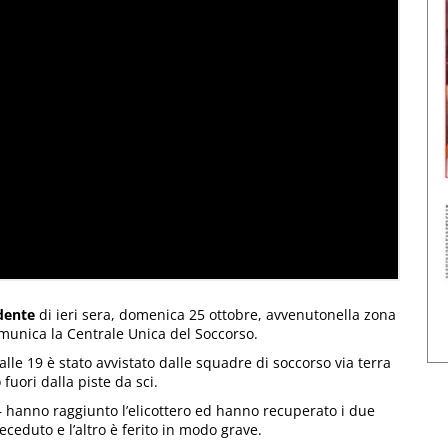
idente
di ieri sera, domenica 25 ottobre, avvenutonella zona
omunica la Centrale Unica del Soccorso.
alle 19 è stato avvistato dalle squadre di soccorso via terra
fuori dalla piste da sci.
 hanno raggiunto l’elicottero ed hanno recuperato i due
deceduto e l’altro è ferito in modo grave.