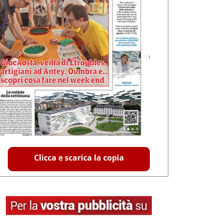
Clicca e scarica la copia