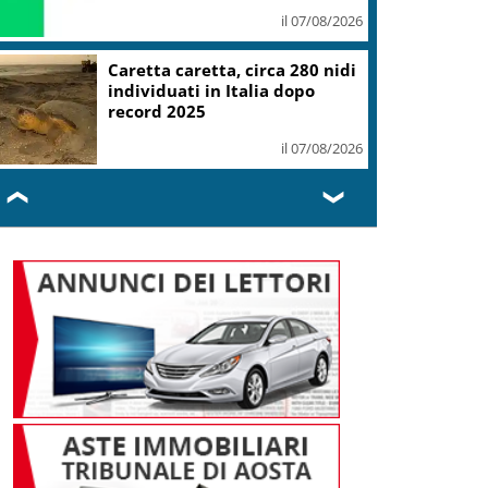
il 07/08/2026
Mondiali Wakeboard: primo
oro è azzurro, Noa Gualtieri
campione Under 14
il 07/08/2026
❮
❯