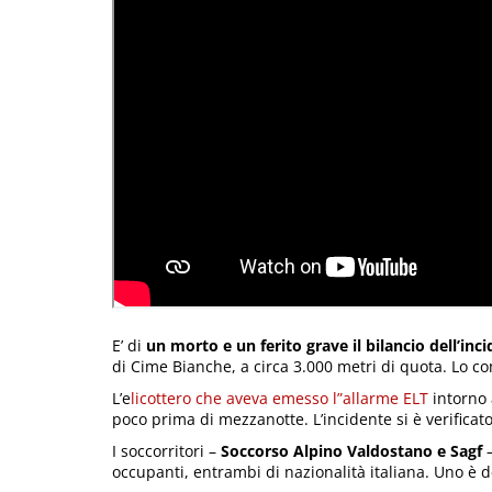
E’ di
un morto e un ferito grave il bilancio dell’inc
di Cime Bianche, a circa 3.000 metri di quota. Lo c
L’e
licottero che aveva emesso l”allarme ELT
intorno 
poco prima di mezzanotte. L’incidente si è verificato 
I soccorritori –
Soccorso Alpino Valdostano e Sagf
–
occupanti, entrambi di nazionalità italiana. Uno è 