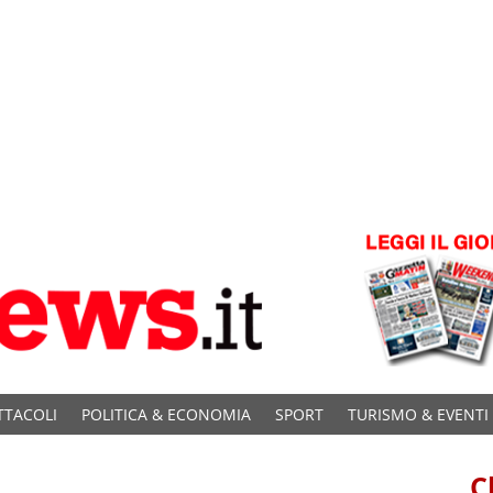
TTACOLI
POLITICA & ECONOMIA
SPORT
TURISMO & EVENTI
C