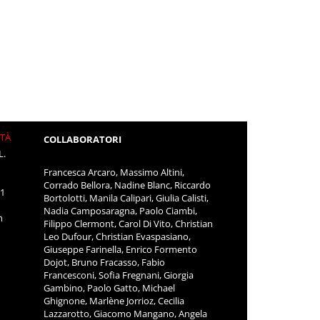
ITÀ
COLLABORATORI
L.
Francesca Arcaro, Massimo Altini,
Corrado Bellora, Nadine Blanc, Riccardo
11
Bortolotti, Manila Calipari, Giulia Calisti,
Nadia Camposaragna, Paolo Ciambi,
m
Filippo Clermont, Carol Di Vito, Christian
Leo Dufour, Christian Evaspasiano,
Giuseppe Farinella, Enrico Formento
Dojot, Bruno Fracasso, Fabio
Francesconi, Sofia Fregnani, Giorgia
Gambino, Paolo Gatto, Michael
Ghignone, Marlène Jorrioz, Cecilia
Lazzarotto, Giacomo Mangano, Angela