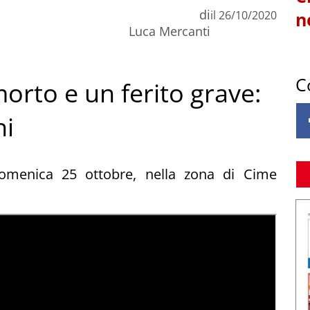
di
il
26/10/2020
n
Luca Mercanti
C
orto e un ferito grave:
ni
 domenica 25 ottobre, nella zona di Cime