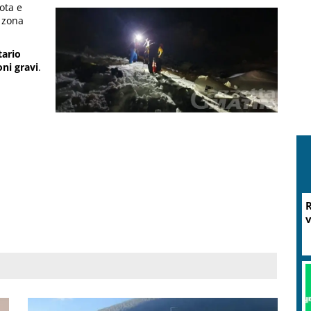
ota e
a zona
.
tario
oni gravi
.
M
P