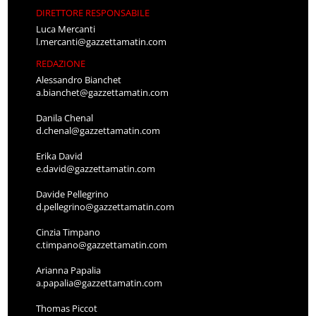
DIRETTORE RESPONSABILE
Luca Mercanti
l.mercanti@gazzettamatin.com
REDAZIONE
Alessandro Bianchet
a.bianchet@gazzettamatin.com
Danila Chenal
d.chenal@gazzettamatin.com
Erika David
e.david@gazzettamatin.com
Davide Pellegrino
d.pellegrino@gazzettamatin.com
Cinzia Timpano
c.timpano@gazzettamatin.com
Arianna Papalia
a.papalia@gazzettamatin.com
Thomas Piccot