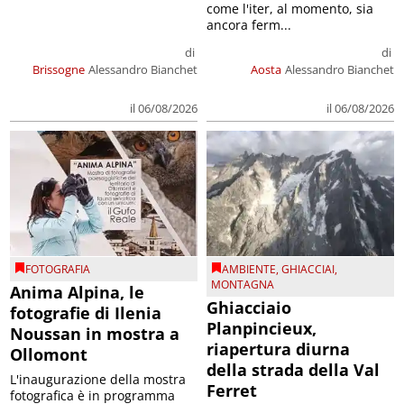
come l'iter, al momento, sia
ancora ferm...
di
di
Brissogne
Alessandro Bianchet
Aosta
Alessandro Bianchet
il 06/08/2026
il 06/08/2026
FOTOGRAFIA
AMBIENTE
,
GHIACCIAI
,
MONTAGNA
Anima Alpina, le
Ghiacciaio
fotografie di Ilenia
Planpincieux,
Noussan in mostra a
riapertura diurna
Ollomont
della strada della Val
L'inaugurazione della mostra
Ferret
fotografica è in programma