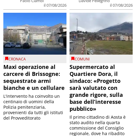
Paolo Ciambi
Davide Pellegrino
il 07/08/2026
il 07/08/2026
CRONACA
COMUNI
Maxi operazione al
Supermercato al
carcere di Brissogne:
Quartiere Dora, il
sequestrate armi
sindaco: «Progetto
bianche e un cellulare
sarà valutato con
grande rigore, sulla
L'intervento ha coinvolto un
base dell’interesse
centinaio di uomini della
Polizia penitenziaria,
pubblico»
provenienti da tutti gli istituti
Il primo cittadino di Aosta è
del Provveditorato
stato audito nella quarta
commissione del Consiglio
regionale, dove ha ribadito