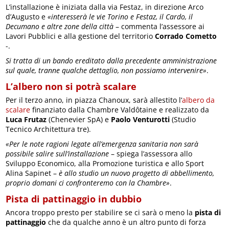
L’installazione è iniziata dalla via Festaz, in direzione Arco
d’Augusto e
«interesserà le vie Torino e Festaz, il Cardo, il
Decumano e altre zone della città
– commenta l’assessore ai
Lavori Pubblici e alla gestione del territorio
Corrado Cometto
-.
Si tratta di un bando ereditato dalla precedente amministrazione
sul quale, tranne qualche dettaglio, non possiamo intervenire»
.
L’albero non si potrà scalare
Per il terzo anno, in piazza Chanoux, sarà allestito l’
albero da
scalare
finanziato dalla Chambre Valdôtaine e realizzato da
Luca Frutaz
(Chenevier SpA) e
Paolo Venturotti
(Studio
Tecnico Architettura tre).
«Per le note ragioni legate all’emergenza sanitaria non sarà
possibile salire sull’installazione
– spiega l’assessora allo
Sviluppo Economico, alla Promozione turistica e allo Sport
Alina Sapinet –
è allo studio un nuovo progetto di abbellimento,
proprio domani ci confronteremo con la Chambre»
.
Pista di pattinaggio in dubbio
Ancora troppo presto per stabilire se ci sarà o meno la
pista di
pattinaggio
che da qualche anno è un altro punto di forza