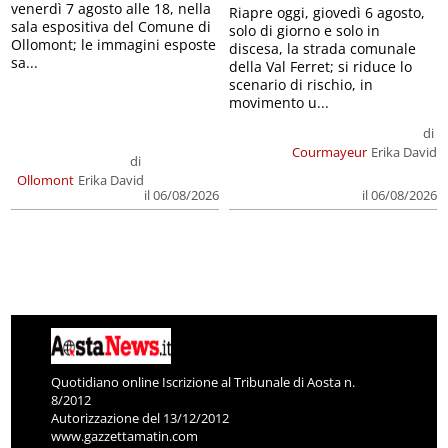
venerdì 7 agosto alle 18, nella
Riapre oggi, giovedì 6 agosto,
sala espositiva del Comune di
solo di giorno e solo in
Ollomont; le immagini esposte
discesa, la strada comunale
sa...
della Val Ferret; si riduce lo
scenario di rischio, in
movimento u...
di
Courmayeur
Erika David
di
Ollomont
Erika David
il 06/08/2026
il 06/08/2026
Quotidiano online Iscrizione al Tribunale di Aosta n.
8/2012
Autorizzazione del 13/12/2012
www.gazzettamatin.com