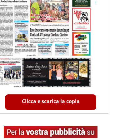
Clicca e scarica la copia