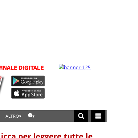
ALTRO
licca per leggere tutte le