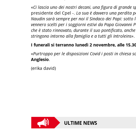
«
Ci lascia uno dei nostri decani, una figura di grande
presidente del Cpel -.
La sua è davvero una perdita pe
Naudin sarà sempre per noi il Sindaco dei Papi: sotto l
vennero scelti per i soggiorni estivi da Papa Giovanni 
che è stato rinnovato, durante il suo pontificato, anche
stringono intorno alla famiglia e a tutti gli Introleins»
.
I funerali si terranno lunedì 2 novembre, alle 15.30
«
Purtroppo per le disposizioni Covid i posti in chiesa so
Anglesio
.
(erika david)
ULTIME NEWS