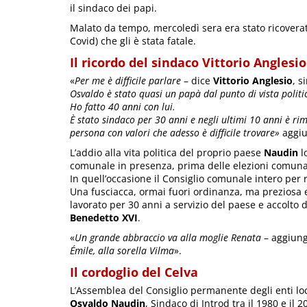
il sindaco dei papi.
Malato da tempo, mercoledì sera era stato ricovera
Covid) che gli è stata fatale.
Il ricordo del sindaco Vittorio Anglesio
«
Per me è difficile parlare
– dice
Vittorio Anglesio
, s
Osvaldo è stato quasi un papà dal punto di vista politi
Ho fatto 40 anni con lui.
È stato sindaco per 30 anni e negli ultimi 10 anni è 
persona con valori che adesso è difficile trovare»
aggi
L’addio alla vita politica del proprio paese
Naudin
l
comunale in presenza, prima delle elezioni comuna
In quell’occasione il Consiglio comunale intero per 
Una fusciacca, ormai fuori ordinanza, ma preziosa 
lavorato per 30 anni a servizio del paese e accolto
Benedetto XVI
.
«
Un grande abbraccio va alla moglie Renata
– aggiun
Émile, alla sorella Vilma
».
Il cordoglio del Celva
L’Assemblea del Consiglio permanente degli enti loc
Osvaldo Naudin
, Sindaco di Introd tra il 1980 e il 2