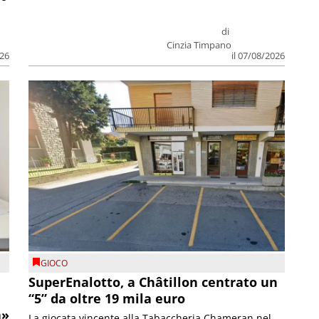
di
Cinzia Timpano
026
il 07/08/2026
GIOCO
SuperEnalotto, a Châtillon centrato un
“5” da oltre 19 mila euro
a»
La giocata vincente alla Tabaccheria Chameran nel