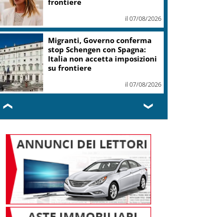
quarto nella 3 km
il 07/08/2026
Calcio, Juve, Spalletti:
“Mercato ok”, domani l’Inter
il 07/08/2026
❮
❯