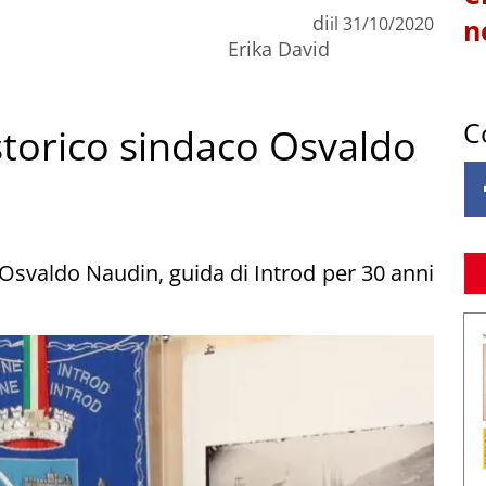
di
il
31/10/2020
n
Erika David
C
 storico sindaco Osvaldo
 Osvaldo Naudin, guida di Introd per 30 anni