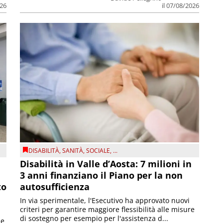
026
il 07/08/2026
DISABILITÀ
,
SANITÀ
,
SOCIALE
, ...
Disabilità in Valle d’Aosta: 7 milioni in
3 anni finanziano il Piano per la non
to
autosufficienza
In via sperimentale, l'Esecutivo ha approvato nuovi
criteri per garantire maggiore flessibilità alle misure
di sostegno per esempio per l'assistenza d...
le