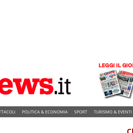
TTACOLI
POLITICA & ECONOMIA
SPORT
TURISMO & EVENTI
C