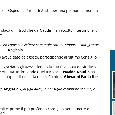
to all’Ospedale Parini di Aosta per una polmonite (non da
indaco di Introd che da
Naudin
ha raccolto il testimone -.
co.
rimasto come consigliere comunale con me sindaco. Una grande
unge
Anglesio
.
o aveva dato ad agosto, partecipando all’ultimo Consiglio
li.
ringraziarlo gli aveva donato la sua fusciacca da sindaco.
e vissuta. Indossando quel tricolore
Osvaldo Naudin
ha
 due papi nella casetta di Les Combes:
Giovanni Paolo II e
ge
Anglesio
-,
ai figli Alice, in Consiglio comunale con me, e
ali esprime il più profondo cordoglio per la morte d
i
010.